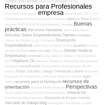
CONSEJOS
Linkedin
Start-ups
EMPREND
Sevilla
Recursos para Profesionales
empresa
Coronavirus
Legislación
Herramientas (CP Y CV)
objetivos
blogs
sostenibilidad
Android
financiación
Prácticas
Madrid
Buenas
Informes
DIVERSIDAD
Emprendimiento
Juventud
prácticas
Recursos Humanos
José Carlos
Becas
Artículos Sobre Emprendimiento
Talento
estrategia
Orientación
Centros de Empleo y Ag. Colocación
Emprendedores
Igualdad
marketing
Formación On-line
Castilla
Debate Sindical-
redes sociales
La Mancha
Rural
Valencia
Empresarial
contenido
Guías
Ideas de Negocio
Fiscal
Aprodel
Objetivos OL
CLM
docentes
Andalucía
Networking
Discapacidad
comunicación
Facebook
Reclutamiento
Reclutamiento RR.HH.
Redes Sociales y Blogs Orientación Laboral
clientes
Directorios
apps
Empresas OL
Entrevistas y Procesos Selección
Idiomas
recursos de
recursos para la formación
Twitter
Perspectivas
orientación
recursos
Medio Ambiente
Innovación
social media
Redes Sociales Emprendedores
Búsqueda de Empleo Internet
Voluntariado
Malas prácticas
mercado de trabajo
blog
investigación
Iniciativas Locales