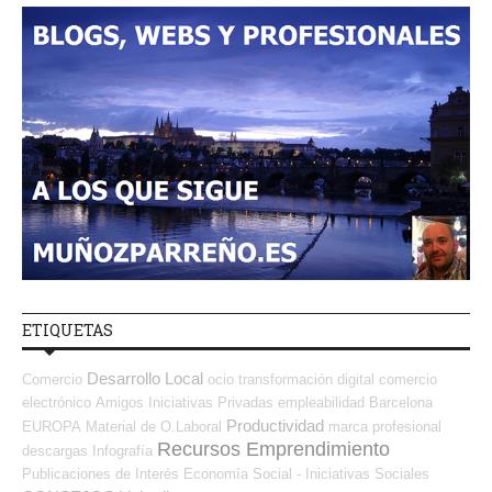
ETIQUETAS
Desarrollo Local
Comercio
ocio
transformación digital
comercio
electrónico
Amigos
Iniciativas Privadas
empleabilidad
Barcelona
Productividad
EUROPA
Material de O.Laboral
marca profesional
Recursos Emprendimiento
descargas
Infografía
Publicaciones de Interés
Economía Social - Iniciativas Sociales