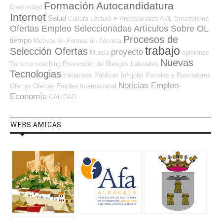
Formación
Autocandidatura
Creatividad
Internet
Salud
Cultura
Lectura
F Profesionales ADL
Smartphone
Ofertas Empleo Seleccionadas
Artículos Sobre OL
Procesos de
tiempo
Motivación
Formación Técnica
trabajo
Selección Ofertas
proyecto
Murcia
opiniones
Nuevas
Turismo
coaching
Prevención de Riesgos Laborales
Tecnologias
Iniciativas Públicas
Infojobs
Portales y Buscadores
Noticias Empleo-
Ofertas
Ofertas Empleo Internacional
Economía
CALIDAD
WEBS AMIGAS