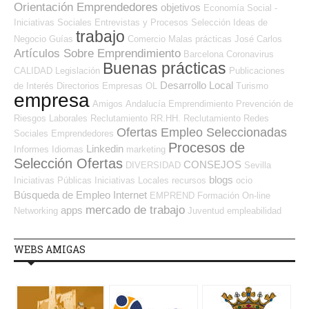
Orientación Emprendedores
objetivos
Economía Social -
Iniciativas Sociales
Entrevistas y Procesos Selección
Ideas de
trabajo
Negocio
Guías
Comercio
Malas prácticas
José Carlos
Artículos Sobre Emprendimiento
Barcelona
Coronavirus
Buenas prácticas
CALIDAD
Legislación
Publicaciones
Desarrollo Local
de Interés
Directorios Empresas OL
Turismo
empresa
Amigos
Andalucía
Emprendimiento
Prevención de
Riesgos Laborales
Reclutamiento RR.HH.
Reclutamiento
Redes
Ofertas Empleo Seleccionadas
Sociales Emprendedores
Procesos de
Linkedin
Informes
Idiomas
marketing
Selección Ofertas
CONSEJOS
DIVERSIDAD
Sevilla
blogs
Iniciativas Públicas
Iniciativas Locales
recursos
ocio
Búsqueda de Empleo Internet
EMPREND
Formación On-line
mercado de trabajo
apps
Networking
Juventud
empleabilidad
WEBS AMIGAS