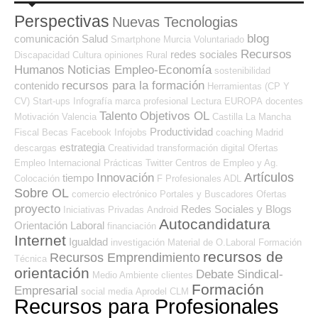
Perspectivas
Nuevas Tecnologias
blog
comunicación
Salud
Smartphone
Murcia
Voluntariado
Recursos
redes sociales
Discapacidad
Cultura
opiniones
Rural
Humanos
Noticias Empleo-Economía
sostenibilidad
recursos para la formación
contenido
Herramientas (CP Y
CV)
Start-ups
Infografía
marca profesional
Lectura
EUROPA
docentes
Talento
Objetivos OL
Motivación
Valencia
Castilla La Mancha
Productividad
Fiscal
Becas
Facebook
Infojobs
coaching
Madrid
estrategia
descargas
Creatividad
transformación digital
Ofertas
Empleo Internacional
Prácticas
Twitter
Centros de Empleo y Ag.
Artículos
Innovación
tiempo
Colocación
F Profesionales ADL
Sobre OL
comercio electrónico
Portales y Buscadores Ofertas
proyecto
Redes Sociales y Blogs
Iniciativas Privadas
Android
Autocandidatura
Orientación Laboral
financiación
Internet
Igualdad
investigación
Material de O.Laboral
Formación
recursos de
Recursos Emprendimiento
Técnica
orientación
Debate Sindical-
Medio Ambiente
clientes
Formación
Empresarial
social media
Aprodel CLM
Recursos para Profesionales