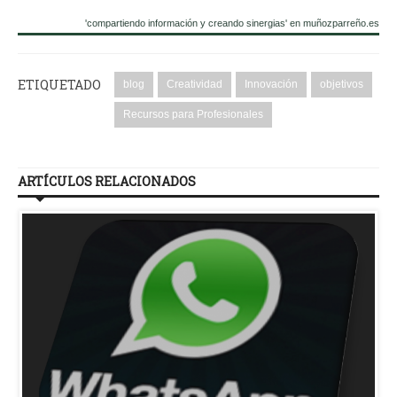
'compartiendo información y creando sinergias' en muñozparreño.es
ETIQUETADO
blog
Creatividad
Innovación
objetivos
Recursos para Profesionales
ARTÍCULOS RELACIONADOS