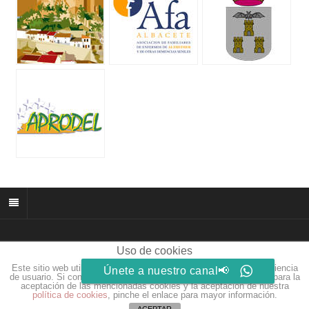
Uso de cookies
© 2026 muñozparreño.es | Creative commons.
Este sitio web utiliza cookies para que usted tenga la mejor experiencia
Únete a nuestro canal📢
Web by
Eidosdesarrolloweb.com
de usuario. Si continúa navegando está dando su consentimiento para la
aceptación de las mencionadas cookies y la aceptación de nuestra
política de cookies
, pinche el enlace para mayor información.