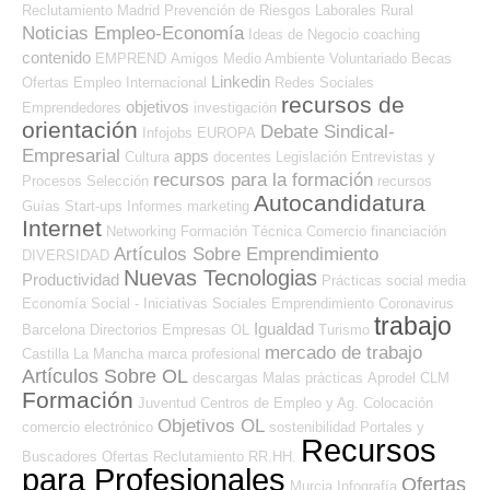
Reclutamiento
Madrid
Prevención de Riesgos Laborales
Rural
Noticias Empleo-Economía
Ideas de Negocio
coaching
contenido
EMPREND
Amigos
Medio Ambiente
Voluntariado
Becas
Linkedin
Ofertas Empleo Internacional
Redes Sociales
recursos de
objetivos
Emprendedores
investigación
orientación
Debate Sindical-
Infojobs
EUROPA
Empresarial
apps
Cultura
docentes
Legislación
Entrevistas y
recursos para la formación
Procesos Selección
recursos
Autocandidatura
Guías
Start-ups
Informes
marketing
Internet
Networking
Formación Técnica
Comercio
financiación
Artículos Sobre Emprendimiento
DIVERSIDAD
Nuevas Tecnologias
Productividad
Prácticas
social media
Economía Social - Iniciativas Sociales
Emprendimiento
Coronavirus
trabajo
Igualdad
Barcelona
Directorios Empresas OL
Turismo
mercado de trabajo
Castilla La Mancha
marca profesional
Artículos Sobre OL
descargas
Malas prácticas
Aprodel CLM
Formación
Juventud
Centros de Empleo y Ag. Colocación
Objetivos OL
comercio electrónico
sostenibilidad
Portales y
Recursos
Buscadores Ofertas
Reclutamiento RR.HH.
para Profesionales
Ofertas
Murcia
Infografía