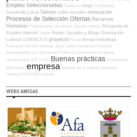
Empleo Seleccionadas
blogs
Andalucía
Creatividad
Talento
Innovación
Desarrollo Local
redes sociales
Procesos de Selección Ofertas
Recursos
Humanos
Búsqueda de
Publicaciones de Interés
Sevilla
clientes
Empleo Internet
Redes Sociales y Blogs Orientación
Twitter
proyecto
Laboral
CONSEJOS
tiempo
estrategia
Fiscal
Formación On-line
Idiomas
José Carlos
Iniciativas Privadas
empleabilidad
ocio
Iniciativas Públicas
transformación digital
Buenas prácticas
Herramientas (CP Y CV)
Smartphone
empresa
Motivación
Material de O.Laboral
opiniones
Valencia
CALIDAD
Lectura
WEBS AMIGAS