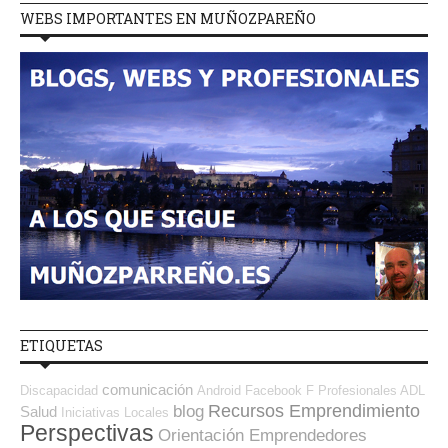
WEBS IMPORTANTES EN MUÑOZPAREÑO
ETIQUETAS
comunicación
Discapacidad
Android
Facebook
F Profesionales ADL
Recursos Emprendimiento
blog
Salud
Iniciativas Locales
Perspectivas
Orientación Emprendedores