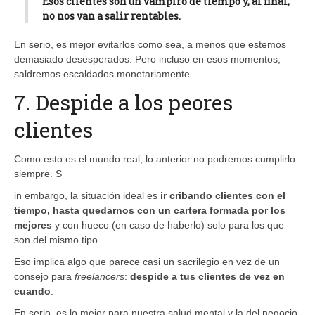
Esos clientes son un vampiro de tiempo y, al final,
no nos van a salir rentables.
En serio, es mejor evitarlos como sea, a menos que estemos
demasiado desesperados. Pero incluso en esos momentos,
saldremos escaldados monetariamente.
7. Despide a los peores
clientes
Como esto es el mundo real, lo anterior no podremos cumplirlo
siempre. S
in embargo, la situación ideal es
ir cribando clientes con el
tiempo, hasta quedarnos con un cartera formada por los
mejores
y con hueco (en caso de haberlo) solo para los que
son del mismo tipo.
Eso implica algo que parece casi un sacrilegio en vez de un
consejo para
freelancers
:
despide a tus clientes de vez en
cuando
.
En serio, es lo mejor para nuestra salud mental y la del negocio.