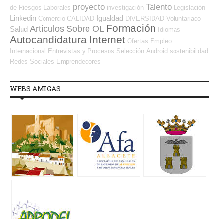
proyecto
Talento
de Riesgos Laborales
investigación
Legislación
Linkedin
Igualdad
Comercio
CALIDAD
DIVERSIDAD
Voluntariado
Formación
Artículos Sobre OL
Salud
Idiomas
Autocandidatura Internet
Ofertas Empleo
Internacional
Entrevistas y Procesos Selección
Android
sostenibilidad
Redes Sociales Emprendedores
WEBS AMIGAS