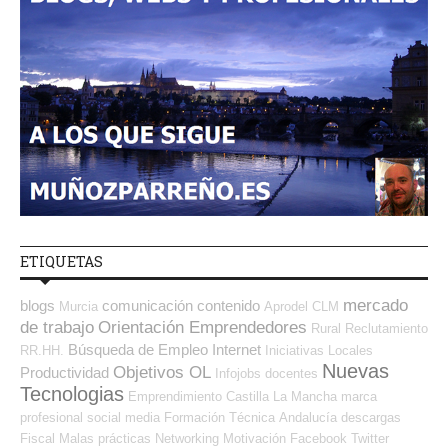
ETIQUETAS
mercado
blogs
comunicación
contenido
Murcia
Aprodel CLM
de trabajo
Orientación Emprendedores
Rural
Reclutamiento
Búsqueda de Empleo Internet
RR.HH.
Iniciativas Locales
Nuevas
Objetivos OL
Productividad
Infojobs
docentes
Tecnologias
Emprendimiento
Castilla La Mancha
marca
profesional
social media
Formación Técnica
Andalucía
descargas
Fiscal
Malas prácticas
Networking
Motivación
Facebook
Twitter