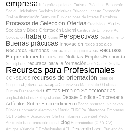
empresa
Infografía
opiniones
Turismo
Prácticas
Economía
Social - Iniciativas Sociales
Iniciativas Privadas
Lectura
Formación
On-line
financiación
Start-ups
Publicaciones de Interés
Barcelona
Procesos de Selección Ofertas
Redes
Creatividad
Sociales y Blogs Orientación Laboral
Centros de Empleo y Ag.
trabajo
Perspectivas
Colocación
Guías
Reclutamiento
Buenas prácticas
Innovación
redes sociales
Recursos
Recursos Humanos
tiempo
apps
coaching
ocio
Emprendimiento
Noticias Empleo-Economía
EMPREND
recursos para la formación
Smartphone
José Carlos
Sevilla
Recursos para Profesionales
recursos de orientación
CONSEJOS
Ideas de
objetivos
estrategia
Negocio
Coronavirus
Material de O.Laboral
Ofertas Empleo Seleccionadas
Cultura
Discapacidad
Debate Sindical-Empresarial
empleabilidad
marketing
clientes
Artículos Sobre Emprendimiento
Becas
recursos
Iniciativas
Públicas
comercio electrónico
Madrid
EUROPA
Directorios Empresas
OL
Portales y Buscadores Ofertas
Informes
Juventud
Medio
blog
Ambiente
transformación digital
Herramientas (CP Y CV)
Desarrollo Local
Amigos
Valencia
F Profesionales ADL
Prevención