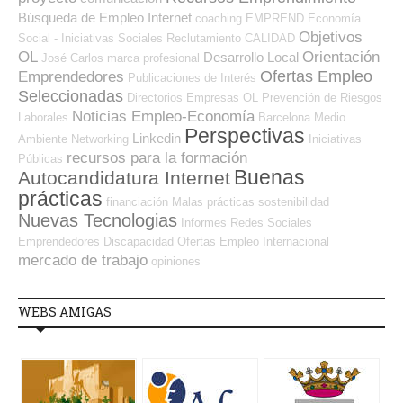
Búsqueda de Empleo Internet
coaching
EMPREND
Economía
Objetivos
Social - Iniciativas Sociales
Reclutamiento
CALIDAD
OL
Orientación
Desarrollo Local
José Carlos
marca profesional
Ofertas Empleo
Emprendedores
Publicaciones de Interés
Seleccionadas
Directorios Empresas OL
Prevención de Riesgos
Noticias Empleo-Economía
Laborales
Barcelona
Medio
Perspectivas
Linkedin
Ambiente
Networking
Iniciativas
recursos para la formación
Públicas
Buenas
Autocandidatura Internet
prácticas
financiación
Malas prácticas
sostenibilidad
Nuevas Tecnologias
Informes
Redes Sociales
Emprendedores
Discapacidad
Ofertas Empleo Internacional
mercado de trabajo
opiniones
WEBS AMIGAS