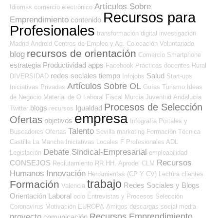
Artículos Sobre
Idiomas
comercio electrónico
Recursos para
Emprendimiento
contenido
Profesionales
transformación digital
investigación
Madrid
Android
Centros de Empleo y Ag. Colocación
Voluntariado
recursos de orientación
blog
Comercio
Smartphone
estrategia
Productividad
apps
Facebook
Prácticas
docentes
Rural
redes sociales
tiempo
Salud
DIVERSIDAD
Infojobs
Start-ups
Artículos Sobre OL
Iniciativas Privadas
Guías
Turismo
Ideas
de Negocio
Material de O.Laboral
Fiscal
Murcia
Juventud
Andalucía
Procesos de Selección
blogs
Igualdad
Twitter
recursos
empresa
Ofertas
objetivos
Infografía
Portales y
Talento
Buscadores Ofertas
Sevilla
marketing
Formación Técnica
Castilla La Mancha
Iniciativas Locales
F Profesionales ADL
Debate Sindical-Empresarial
Legislación
empleabilidad
Recursos
CONSEJOS
Reclutamiento RR.HH.
Aprodel CLM
Humanos
Innovación
Herramientas (CP Y CV)
Lectura
clientes
trabajo
Formación
Redes Sociales y Blogs
Valencia
Orientación Laboral
ocio
Entrevistas y Procesos Selección
Coronavirus
Motivación
EUROPA
Amigos
descargas
social media
Recursos Emprendimiento
proyecto
comunicación