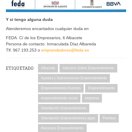
Y si tengo alguna duda
Atenderemos encantados cualquier duda en
FEDA. C/ de los Empresarios, 6 Albacete
Persona de contacto: Inmaculada Díaz Albareda
Tlf. 967.193.253 o
emprendedores@feda.es
ETIQUETADO
Albacete
Artículos Sobre Emprendimiento
Ayudas y Subvenciones Emprendimiento
Emprendedores Eventos
Emprendimiento
emprendimiento social
empresa
Orientación Emprendedores
Orientación Emprendedores apps
Premios
Recursos Emprendimiento