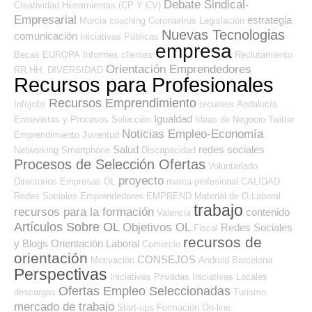
Debate Sindical-
Creatividad
Herramientas (CP Y CV)
Empresarial
estrategia
Murcia
coaching
Coronavirus
Legislación
Nuevas Tecnologias
comunicación
Iniciativas Públicas
empresa
Becas
EUROPA
Informes
clientes
Reclutamiento
Orientación Emprendedores
RR.HH.
DIVERSIDAD
Recursos para Profesionales
Recursos Emprendimiento
Infojobs
recursos
Andalucía
Igualdad
Entrevistas y Procesos Selección
Ideas de Negocio
Twitter
Noticias Empleo-Economía
Emprendimiento
Juventud
Salud
redes sociales
Networking
Smartphone
Discapacidad
Procesos de Selección Ofertas
Voluntariado
proyecto
Directorios Empresas OL
marca profesional
CALIDAD
Redes Sociales Emprendedores
EMPREND
Material de O.Laboral
trabajo
recursos para la formación
contenido
Valencia
Artículos Sobre OL
Objetivos OL
Redes Sociales
Fiscal
recursos de
y Blogs Orientación Laboral
Comercio
orientación
CONSEJOS
Motivación
Android
Barcelona
Perspectivas
Iniciativas Privadas
Iniciativas Locales
Ofertas Empleo Seleccionadas
descargas
Turismo
mercado de trabajo
Start-ups
Formación On-line