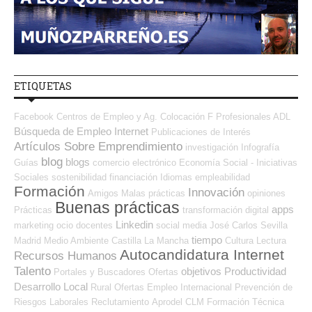
ETIQUETAS
Facebook
Centros de Empleo y Ag. Colocación
F Profesionales ADL
Búsqueda de Empleo Internet
Publicaciones de Interés
Artículos Sobre Emprendimiento
investigación
Infografía
blog
blogs
Guías
comercio electrónico
Economía Social - Iniciativas
Sociales
sostenibilidad
financiación
Idiomas
empleabilidad
Formación
Innovación
Amigos
Malas prácticas
opiniones
Buenas prácticas
apps
Prácticas
transformación digital
Linkedin
marketing
ocio
docentes
social media
José Carlos
Sevilla
tiempo
Madrid
Medio Ambiente
Castilla La Mancha
Cultura
Lectura
Autocandidatura Internet
Recursos Humanos
Talento
objetivos
Productividad
Portales y Buscadores Ofertas
Desarrollo Local
Rural
Ofertas Empleo Internacional
Prevención de
Riesgos Laborales
Reclutamiento
Aprodel CLM
Formación Técnica