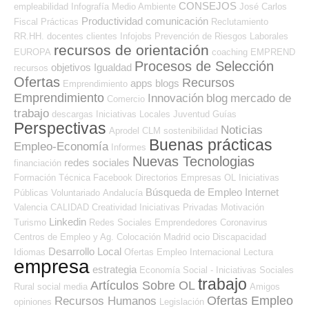
CONSEJOS
empleabilidad
Infografía
Medio Ambiente
José Carlos
Productividad
comunicación
Fiscal
Prácticas
Reclutamiento
RR.HH.
docentes
clientes
Infojobs
Prevención de Riesgos Laborales
recursos de orientación
EUROPA
coaching
EMPREND
Procesos de Selección
objetivos
Igualdad
recursos
Ofertas
Recursos
apps
blogs
Emprendimiento
Emprendimiento
Innovación
blog
mercado de
Comercio
trabajo
descargas
Iniciativas Locales
Juventud
Guías
Perspectivas
Noticias
Aprodel CLM
sostenibilidad
Buenas prácticas
Empleo-Economía
Informes
Nuevas Tecnologias
redes sociales
financiación
Formación Técnica
Facebook
Directorios Empresas OL
Iniciativas
Búsqueda de Empleo Internet
Públicas
Voluntariado
Andalucía
Valencia
CALIDAD
Creatividad
Iniciativas Privadas
Motivación
Linkedin
Turismo
Redes Sociales Emprendedores
Coronavirus
Centros de Empleo y Ag. Colocación
Madrid
ocio
Discapacidad
Desarrollo Local
Idiomas
Ofertas Empleo Internacional
Lectura
empresa
estrategia
Economía Social - Iniciativas Sociales
trabajo
Artículos Sobre OL
Rural
social media
Amigos
Ofertas Empleo
Recursos Humanos
opiniones
Legislación