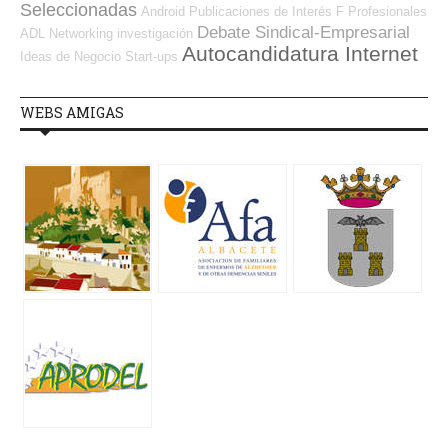
Seleccionadas
Android
Publicaciones de Interés
F Profesionales
Debate Sindical-Empresarial
ADL
Networking
investigación
Autocandidatura Internet
Ideas de Negocio
Start-ups
WEBS AMIGAS