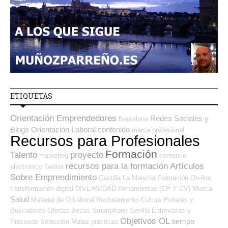
ETIQUETAS
Orientación Emprendedores
Redes Sociales y
Barcelona
Blogs Orientación Laboral
contenido
marca profesional
Recursos para Profesionales
Formación
Talento
proyecto
marketing
comercio
recursos para la formación
Artículos
electrónico
Twitter
Sobre Emprendimiento
Castilla La Mancha
Formación On-line
transformación digital
DIVERSIDAD
Herramientas (CP Y CV)
Murcia
Salud
Material de O.Laboral
Reclutamiento
Cultura
Portales y
Buscadores Ofertas
Becas
Smartphone
Sevilla
Entrevistas y
Objetivos OL
tiempo
Procesos Selección
Malas prácticas