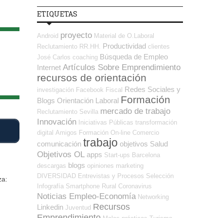
ETIQUETAS
proyecto
Android
Material de O.Laboral
Productividad
Reclutamiento RR.HH.
clientes
Búsqueda de Empleo
José Carlos
coaching
Artículos Sobre Emprendimiento
Internet
recursos de orientación
Redes Sociales y
investigación
Facebook
Fiscal
Formación
Blogs Orientación Laboral
mercado de trabajo
Reclutamiento
Sevilla
Innovación
Iniciativas Públicas
transformación
digital
Amigos
Formación On-line
Comercio
trabajo
comunicación
objetivos
Salud
Objetivos OL
apps
Start-ups
Barcelona
blogs
descargas
opiniones
marketing
DIVERSIDAD
Entrevistas y Procesos Selección
za:
Infografía
Smartphone
Rural
Coronavirus
Noticias Empleo-Economía
Networking
Recursos
Linkedin
Juventud
Emprendimiento