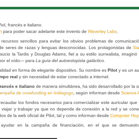
ol, francés e italiano.
n
para poder sacar adelante este invento de
Waverley Labs
.
n recursos sencillos para evitar los obvios problemas de comunicaci
ad de seres de razas y lenguas desconocidas. Los protagonistas de
St
sucio la Tardis y Douglas Adams, fiel a su estilo surrealista, imaginó
 por el oído— para
La guía del autoestopista galáctico
.
lidad en forma de elegante dispositivo. Su nombre es
Pilot
y es un au
empo real
y sin necesidad de estar conectado a internet.
rancés e italiano
de manera simultánea, ha sido desarrollado por la
s
ampaña de crowfunding en Indiegogo
, según informan desde
Science A
audar los fondos necesarios para comercializar este auricular que 
 viajar y trabajar ya que no depende de conexión a la red y se cone
os de la web oficial de Pilot, tal y como informan desde
Computer Hoy
 ayudar en la campaña de financiación, en el que se demuestr