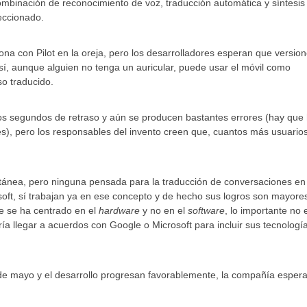
ombinación de reconocimiento de voz, traducción automática y síntesis
leccionado.
ona con Pilot en la oreja, pero los desarrolladores esperan que versio
así, aunque alguien no tenga un auricular, puede usar el móvil como
o traducido.
?
s segundos de retraso y aún se producen bastantes errores (hay que 
es), pero los responsables del invento creen que, cuantos más usuario
ultánea, pero ninguna pensada para la traducción de conversaciones en
soft, sí trabajan ya en ese concepto y de hecho sus logros son mayore
ue se ha centrado en el
hardware
y no en el
software
, lo importante no 
ría llegar a acuerdos con Google o Microsoft para incluir sus tecnologí
 de mayo y el desarrollo progresan favorablemente, la compañía esper