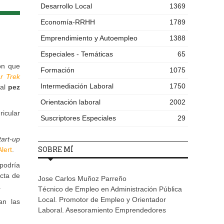
Desarrollo Local
1369
Economía-RRHH
1789
Emprendimiento y Autoempleo
1388
Especiales - Temáticas
65
ón que
Formación
1075
ar Trek
Intermediación Laboral
1750
 al
pez
Orientación laboral
2002
ricular
Suscriptores Especiales
29
tart-up
SOBRE MÍ
lert
.
podría
cta de
Jose Carlos Muñoz Parreño
.
Técnico de Empleo en Administración Pública
Local. Promotor de Empleo y Orientador
an las
Laboral. Asesoramiento Emprendedores