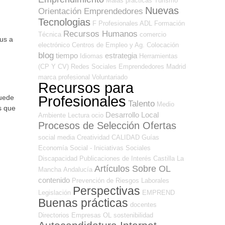
Malas prácticas
Turismo
Nuevas
Orientación Emprendedores
Tecnologias
F Profesionales ADL
Formación
Recursos Humanos
Técnica
comercio
us a
electrónico
Centros de Empleo y Ag. Colocación
blog
tiempo
estrategia
Idiomas
Herramientas
(CP Y CV)
Redes Sociales Emprendedores
Madrid
marca profesional
Voluntariado
Recursos para
Profesionales
Puede
Talento
Medio
s que
Desarrollo Local
Ambiente
Lectura
ocio
Procesos de Selección Ofertas
social media
Creatividad
CALIDAD
Guías
Economía Social - Iniciativas Sociales
Discapacidad
Publicaciones de Interés
Castilla La
Artículos Sobre OL
Mancha
Andalucía
contenido
Prevención de Riesgos Laborales
Perspectivas
Legislación
EMPREND
Buenas prácticas
docentes
Directorios Empresas OL
sostenibilidad