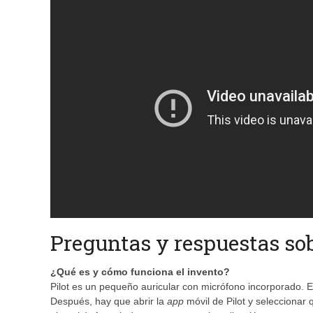
Preguntas y respuestas sob
¿Qué es y cómo funciona el invento?
Pilot es un pequeño auricular con micrófono incorporado. E
Después, hay que abrir la
app
móvil de Pilot y seleccionar 