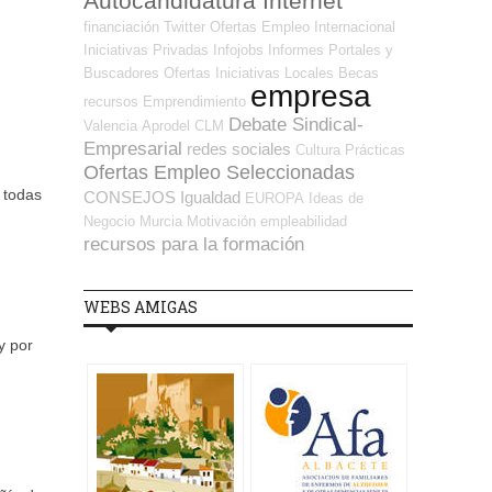
Autocandidatura Internet
financiación
Twitter
Ofertas Empleo Internacional
Iniciativas Privadas
Infojobs
Informes
Portales y
Buscadores Ofertas
Iniciativas Locales
Becas
empresa
recursos
Emprendimiento
Debate Sindical-
Valencia
Aprodel CLM
Empresarial
redes sociales
Cultura
Prácticas
Ofertas Empleo Seleccionadas
 todas
CONSEJOS
Igualdad
EUROPA
Ideas de
Negocio
Murcia
Motivación
empleabilidad
recursos para la formación
WEBS AMIGAS
y por