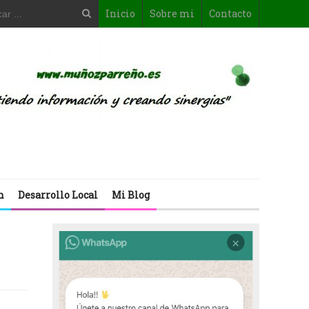
Inicio
Sobre mi
Contacto
n
Desarrollo Local
Mi Blog