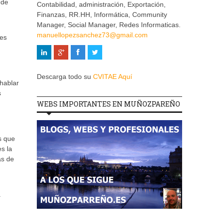
 de
Contabilidad, administración, Exportación,
Finanzas, RR.HH, Informática, Community
Manager, Social Manager, Redes Informaticas.
manuellopezsanchez73@gmail.com
nes
Descarga todo su
CVITAE Aquí
hablar
s
WEBS IMPORTANTES EN MUÑOZPAREÑO
s que
es la
as de
a