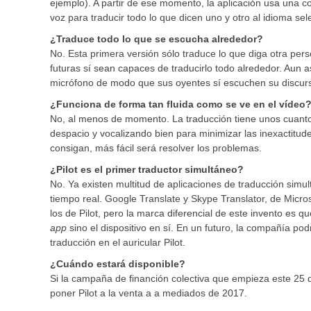
ejemplo). A partir de ese momento, la aplicación usa una c
voz para traducir todo lo que dicen uno y otro al idioma se
¿Traduce todo lo que se escucha alrededor?
No. Esta primera versión sólo traduce lo que diga otra pers
futuras sí sean capaces de traducirlo todo alrededor. Aun 
micrófono de modo que sus oyentes sí escuchen su discurs
¿Funciona de forma tan fluida como se ve en el vídeo
No, al menos de momento. La traducción tiene unos cuanto
despacio y vocalizando bien para minimizar las inexactitud
consigan, más fácil será resolver los problemas.
¿Pilot es el primer traductor simultáneo?
No. Ya existen multitud de aplicaciones de traducción sim
tiempo real. Google Translate y Skype Translator, de Micro
los de Pilot, pero la marca diferencial de este invento es q
app
sino el dispositivo en sí. En un futuro, la compañía pod
traducción en el auricular Pilot.
¿Cuándo estará disponible?
Si la campaña de financión colectiva que empieza este 25
poner Pilot a la venta a a mediados de 2017.