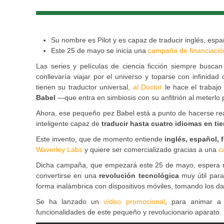
Su nombre es Pilot y es capaz de traducir inglés, españ
Este 25 de mayo se inicia una
campaña de financiació
Las series y películas de ciencia ficción siempre busca
conllevaría viajar por el universo y toparse con infinid
tienen su traductor universal,
al Doctor
le hace el trabajo 
Babel
—que entra en simbiosis con su anfitrión al meterlo
Ahora, ese pequeño pez Babel está a punto de hacerse rea
inteligente capaz de
traducir hasta cuatro idiomas en ti
Este invento, que de momento entiende
inglés, español, f
Waverley Labs
y quiere ser comercializado gracias a una
c
Dicha campaña, que empezará este 25 de mayo, espera rec
convertirse en una
revolución tecnológica
muy útil para
forma inalámbrica con dispositivos móviles, tomando los dat
Se ha lanzado un
vídeo promocional
, para animar a
funcionalidades de este pequeño y revolucionario aparato.