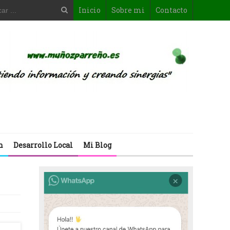
Inicio
Sobre mi
Contacto
n
Desarrollo Local
Mi Blog