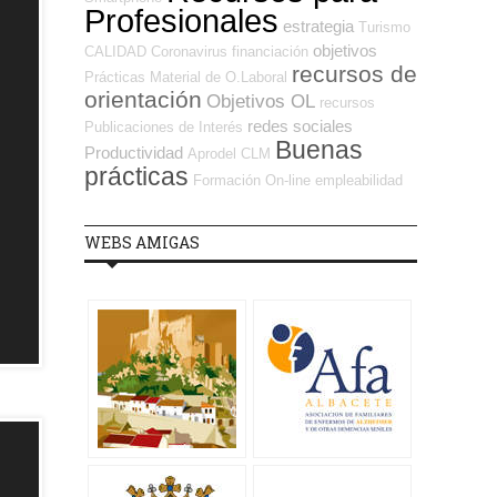
Profesionales
estrategia
Turismo
objetivos
CALIDAD
Coronavirus
financiación
recursos de
Prácticas
Material de O.Laboral
orientación
Objetivos OL
recursos
redes sociales
Publicaciones de Interés
Buenas
Productividad
Aprodel CLM
prácticas
Formación On-line
empleabilidad
WEBS AMIGAS