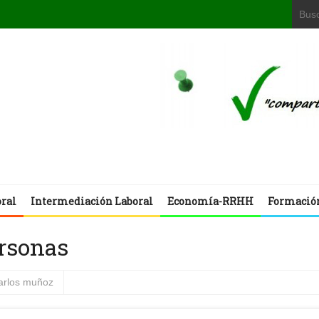
oral
Intermediación Laboral
Economía-RRHH
Formació
ersonas
carlos muñoz