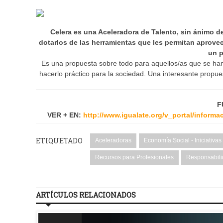
Celera es una Aceleradora de Talento, sin ánimo de
dotarlos de las herramientas que les permitan aprove
un p
Es una propuesta sobre todo para aquellos/as que se han d
hacerlo práctico para la sociedad. Una interesante propue
F
VER + EN:
http://www.igualate.org/v_portal/infor
ETIQUETADO
Aceleradoras
Economía Social - Iniciativas
Recursos para Profesionales
Responsabili
ARTÍCULOS RELACIONADOS