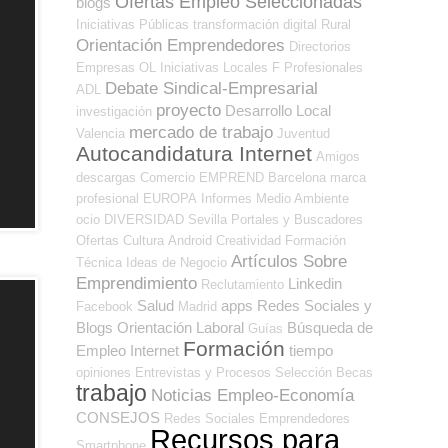
Ofertas Empleo Seleccionadas
blogs
Iniciativas Públicas
transformación digital
Rural
Orientación Emprendedores
Directorios
Empresas OL
Iniciativas Locales
F Profesionales
Debate Sindical-Empresarial
ADL
proyecto
Desarrollo Local
investigación
mercado de trabajo
Valencia
Juventud
Autocandidatura Internet
Amigos
descargas
Comercio
EMPREND
Barcelona
marca
profesional
EUROPA
Informes
Medio Ambiente
ocio
DIVERSIDAD
Sevilla
Portales y Buscadores
Ofertas
Cultura
Android
Creatividad
Formación
Artículos Sobre
Técnica
Ideas de Negocio
Emprendimiento
Linkedin
Reclutamiento
Salud
apps
Redes Sociales y
Facebook
Madrid
Blogs Orientación Laboral
Búsqueda de
Guías
Formación
Empleo Internet
tiempo
opiniones
Entrevistas y Procesos Selección
Becas
trabajo
Noticias Empleo-Economía
CONSEJOS
Redes Sociales Emprendedores
Recursos para
Smartphone