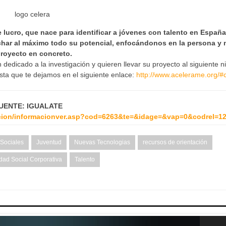
 lucro, que nace para identificar a jóvenes con talento en España
char al máximo todo su potencial, enfocándonos en la persona y 
royecto en concreto.
edicado a la investigación y quieren llevar su proyecto al siguiente ni
sta que te dejamos en el siguiente enlace:
http://www.acelerame.org/#
UENTE: IGUALATE
macion/informacionver.asp?cod=6263&te=&idage=&vap=0&codrel=1
 Sociales
Juventud
Nuevas Tecnologias
recursos de orientación
dad Social Corporativa
Talento