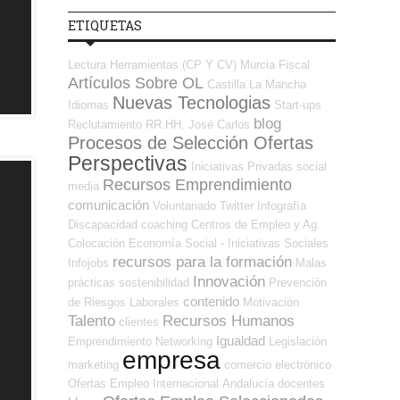
ETIQUETAS
Lectura
Herramientas (CP Y CV)
Murcia
Fiscal
Artículos Sobre OL
Castilla La Mancha
Nuevas Tecnologias
Idiomas
Start-ups
blog
Reclutamiento RR.HH.
José Carlos
Procesos de Selección Ofertas
Perspectivas
Iniciativas Privadas
social
Recursos Emprendimiento
media
comunicación
Voluntariado
Twitter
Infografía
Discapacidad
coaching
Centros de Empleo y Ag.
Colocación
Economía Social - Iniciativas Sociales
recursos para la formación
Infojobs
Malas
Innovación
prácticas
sostenibilidad
Prevención
contenido
de Riesgos Laborales
Motivación
Talento
Recursos Humanos
clientes
Igualdad
Emprendimiento
Networking
Legislación
empresa
marketing
comercio electrónico
Ofertas Empleo Internacional
Andalucía
docentes