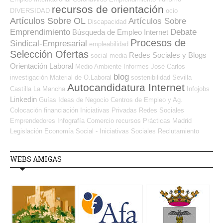
recursos de orientación
DIVERSIDAD
ocio
Artículos Sobre OL
Artículos Sobre
Discapacidad
Emprendimiento
Debate
Búsqueda de Empleo Internet
Procesos de
Sindical-Empresarial
empleabilidad
Selección Ofertas
Redes Sociales y Blogs
social media
Orientación Laboral
Medio Ambiente
Informes
José Carlos
blog
investigación
Material de O.Laboral
sostenibilidad
Sevilla
Autocandidatura Internet
Castilla La Mancha
Infojobs
Linkedin
Guías
Ideas de Negocio
Centros de Empleo y Ag.
Colocación
financiación
Iniciativas Privadas
Redes Sociales
Emprendedores
Infografía
Comercio
recursos
Prácticas
Madrid
Legislación
Economía Social - Iniciativas Sociales
Reclutamiento
WEBS AMIGAS