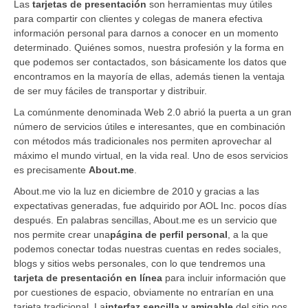
Las
tarjetas de presentación
son herramientas muy útiles
para compartir con clientes y colegas de manera efectiva
información personal para darnos a conocer en un momento
determinado. Quiénes somos, nuestra profesión y la forma en
que podemos ser contactados, son básicamente los datos que
encontramos en la mayoría de ellas, además tienen la ventaja
de ser muy fáciles de transportar y distribuir.
La comúnmente denominada Web 2.0 abrió la puerta a un gran
número de servicios útiles e interesantes, que en combinación
con métodos más tradicionales nos permiten aprovechar al
máximo el mundo virtual, en la vida real. Uno de esos servicios
es precisamente
About.me
.
About.me
vio la luz en diciembre de 2010 y gracias a las
expectativas generadas, fue adquirido por AOL Inc. pocos días
después. En palabras sencillas,
About.me
es un servicio que
nos permite crear una
página de perfil personal
, a la que
podemos conectar todas nuestras cuentas en redes sociales,
blogs y sitios webs personales, con lo que tendremos una
tarjeta de presentación en línea
para incluir información que
por cuestiones de espacio, obviamente no entrarían en una
tarjeta tradicional. La
interfaz sencilla y amigable
del sitio nos