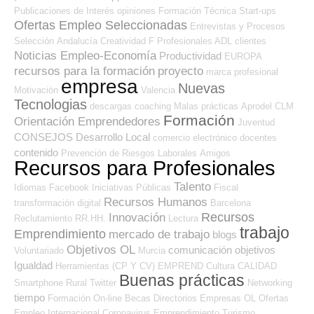
Publicaciones de Interés
opiniones
Formación Técnica
Start-ups
Ofertas Empleo Seleccionadas
Entrevistas y Procesos
Selección
Andalucía
Creatividad
F Profesionales ADL
clientes
Noticias Empleo-Economía
Productividad
EUROPA
recursos para la formación
proyecto
marca profesional
empresa
Nuevas
Motivación
Valencia
Tecnologias
descargas
coaching
Malas prácticas
Aprodel CLM
Formación
Orientación Emprendedores
Juventud
CONSEJOS
Desarrollo Local
comercio electrónico
docentes
contenido
Prevención de Riesgos Laborales
Amigos
Recursos para Profesionales
Talento
Idiomas
Facebook
Iniciativas Públicas
Fiscal
Recursos Humanos
transformación digital
Barcelona
Recursos
Innovación
Reclutamiento RR.HH.
Lectura
trabajo
Emprendimiento
mercado de trabajo
blogs
Objetivos OL
comunicación
objetivos
Voluntariado
Murcia
Igualdad
Herramientas (CP Y CV)
EMPREND
Cultura
CALIDAD
Buenas prácticas
Smartphone
Rural
Twitter
Networking
tiempo
Formación On-line
Becas
Directorios Empresas OL
Ofertas
Empleo Internacional
Coronavirus
Emprendimiento
Turismo