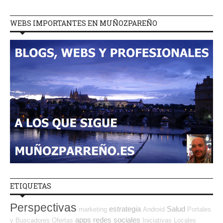
WEBS IMPORTANTES EN MUÑOZPAREÑO
ETIQUETAS
Perspectivas
estrategia
Salud
marketing
Android
Portales
apps
redes sociales
y Buscadores Ofertas
Iniciativas Locales