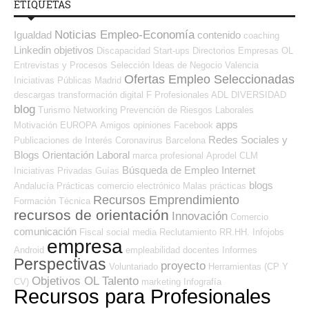
ETIQUETAS
Noticias Empleo-Economía
Igualdad
contenido
coaching
Linkedin
objetivos
Discapacidad
Start-ups
Directorios Empresas OL
Entrevistas y Procesos Selección
Ideas de Negocio
Valencia
Ofertas Empleo Seleccionadas
Iniciativas Públicas
Madrid
descargas
transformación digital
F Profesionales ADL
DIVERSIDAD
blog
Turismo
Networking
Prevención de Riesgos Laborales
apps
Motivación
EUROPA
Amigos
opiniones
Facebook
Redes Sociales y
Publicaciones de Interés
Coronavirus
Barcelona
Blogs Orientación Laboral
marca profesional
Aprodel CLM
Búsqueda de Empleo Internet
Iniciativas Privadas
Guías
blogs
Andalucía
Prácticas
comercio electrónico
Malas prácticas
Recursos Emprendimiento
Formación Técnica
recursos de orientación
Innovación
Comercio
comunicación
Fiscal
social media
Reclutamiento RR.HH.
Infojobs
empresa
Android
empleabilidad
docentes
Informes
Perspectivas
proyecto
Voluntariado
Herramientas (CP Y
Objetivos OL
Talento
CV)
marketing
Infografía
Recursos para Profesionales