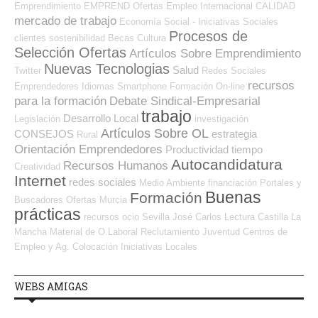
Emprendimiento
EMPREND
Ofertas Empleo Internacional
CALIDAD
mercado de trabajo
Economía Social - Iniciativas Sociales
Procesos de
clientes
sostenibilidad
Becas
Cultura
Selección Ofertas
Artículos Sobre Emprendimiento
Nuevas Tecnologias
Salud
Twitter
Redes Sociales
recursos
Emprendedores
Idiomas
Smartphone
Formación On-line
para la formación
Debate Sindical-Empresarial
trabajo
Desarrollo Local
Legislación
investigación
Artículos Sobre OL
CONSEJOS
estrategia
Rural
Orientación Emprendedores
Productividad
tiempo
Autocandidatura
Recursos Humanos
Creatividad
Internet
redes sociales
Medio Ambiente
financiación
Portales y
Buenas
Formación
Buscadores Ofertas
Murcia
prácticas
recursos
ocio
Sevilla
José Carlos
Lectura
Castilla La
Mancha
Material de O.Laboral
Reclutamiento
Juventud
Centros de
Empleo y Ag. Colocación
Iniciativas Locales
WEBS AMIGAS