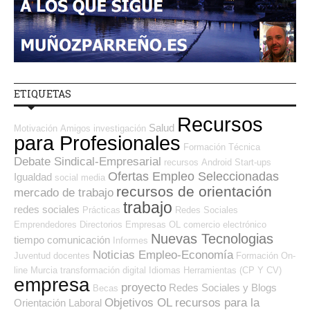
ETIQUETAS
Recursos
Salud
Motivación
Amigos
investigación
para Profesionales
Formación Técnica
Debate Sindical-Empresarial
recursos
Android
Start-ups
Ofertas Empleo Seleccionadas
Igualdad
social media
recursos de orientación
mercado de trabajo
trabajo
redes sociales
Prácticas
Redes Sociales
Emprendedores
Directorios Empresas OL
comercio electrónico
Nuevas Tecnologias
tiempo
comunicación
Informes
Noticias Empleo-Economía
Juventud
docentes
Formación On-
line
Murcia
transformación digital
Idiomas
Herramientas (CP Y CV)
empresa
proyecto
Redes Sociales y Blogs
Becas
Objetivos OL
recursos para la
Orientación Laboral