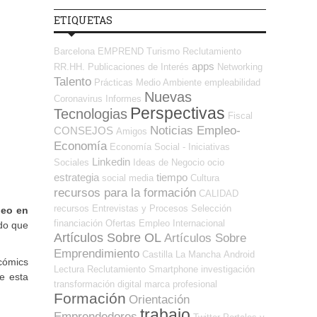
ETIQUETAS
Barcelona
EMPREND
Turismo
Reclutamiento
apps
RR.HH.
Publicaciones de Interés
Networking
Talento
Prácticas
Medio Ambiente
empleabilidad
Nuevas
Coronavirus
Informes
Perspectivas
Tecnologias
Fiscal
Noticias Empleo-
CONSEJOS
Amigos
Economía
Economía Social - Iniciativas
Linkedin
Sociales
Ideas de Negocio
ocio
estrategia
tiempo
social media
Cultura
recursos para la formación
CALIDAD
recursos
Entrevistas y Procesos Selección
peo en
financiación
Ofertas Empleo Internacional
do que
Artículos Sobre OL
Artículos Sobre
Emprendimiento
Castilla La Mancha
Android
cómics
Lectura
Reclutamiento
Smartphone
investigación
e esta
transformación digital
marca profesional
Formación
Orientación
trabajo
Emprendedores