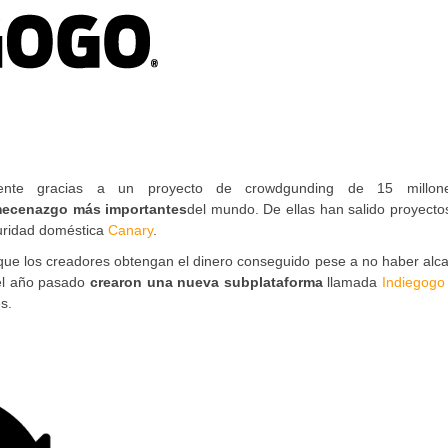
mente gracias a un proyecto de crowdgunding de 15 millon
omecenazgo más importantes
del mundo. De ellas han salido proyecto
guridad doméstica
Canary
.
e que los creadores obtengan el dinero conseguido pese a no haber al
del año pasado
crearon una nueva subplataforma
llamada
Indiegogo 
s.