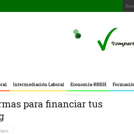
oral
Intermediación Laboral
Economía-RRHH
Formació
rmas para financiar tus
g
ópez