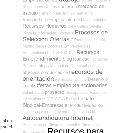
Twitter
Portales y
mercado de
contenido
Buscadores Ofertas
trabajo
comercio electrónico
marketing
Búsqueda de Empleo Internet
Malas prácticas
Recursos Humanos
José Carlos
Sevilla
Procesos de
Idiomas
Motivación
Infografía
Selección Ofertas
F Profesionales ADL
Madrid
Redes Sociales Emprendedores
Recursos
Emprendimiento
DIVERSIDAD
Emprendimiento
blog
Igualdad
Iniciativas
blogs
Públicas
Material de O.Laboral
coaching
recursos de
objetivos
comunicación
orientación
Desarrollo
Formación On-line
Ofertas Empleo Seleccionadas
Local
proyecto
Voluntariado
Discapacidad
Facebook
Debate
Herramientas (CP Y CV)
Becas
Sindical-Empresarial
Productividad
Rural
clientes
opiniones
Juventud
Creatividad
Murcia
Autocandidatura Internet
otal de
Prevención de Riesgos Laborales
Directorios
por el
Recursos para
Empresas OL