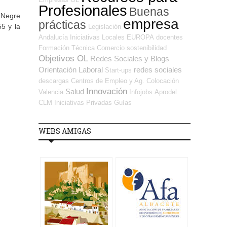
Profesionales
Buenas
 Negre
empresa
prácticas
5 y la
Legislación
Andalucía
Iniciativas Locales
EUROPA
docentes
Formación Técnica
Comercio
sostenibilidad
Objetivos OL
Redes Sociales y Blogs
Orientación Laboral
redes sociales
Start-ups
descargas
Centros de Empleo y Ag. Colocación
Innovación
Salud
Valencia
Infojobs
Aprodel
CLM
Iniciativas Privadas
Guías
WEBS AMIGAS