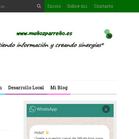
Inicio
Sobre mi
Contacto
n
Desarrollo Local
Mi Blog