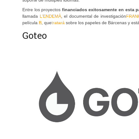
soporte de múltiples idiomas.
Entre los proyectos
financiados exitosamente en esta p
llamada
L’ENDEMÀ
, el documental de investigación
FRAN
película
B
, que
tratará
sobre los papeles de Bárcenas y est
Goteo