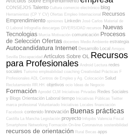
Artículos Sobre Emprendimiento
Talento
blog
CONSEJOS
Cultura
comercio electrónico
Recursos
Herramientas (CP Y CV)
Ofertas Empleo Internacional
Emprendimiento
Linkedin
opiniones
José Carlos
Material de
Nuevas
O.Laboral
Infografía
descargas
DIVERSIDAD
recursos
Tecnologias
Procesos
comunicación
Murcia
Motivación
de Selección Ofertas
estrategia
docentes
Medio Ambiente
Autocandidatura Internet
Desarrollo Local
Amigos
Recursos
Artículos Sobre OL
Sevilla
Discapacidad
para Profesionales
redes
Android
Lectura
sociales
Turismo
empleabilidad
coaching
Creatividad
Prácticas
F
Salud
Profesionales ADL
Centros de Empleo y Ag. Colocación
objetivos
Reclutamiento RR.HH.
ocio
Ideas de Negocio
Formación
Redes Sociales
Aprodel CLM
Iniciativas Privadas
y Blogs Orientación Laboral
tiempo
Iniciativas Públicas
Twitter
marca profesional
Voluntariado
Iniciativas Locales
financiación
Buenas prácticas
Innovación
contenido
Facebook
proyecto
Castilla La Mancha
Legislación
Infojobs
Valencia
Fiscal
Smartphone
Networking
Formación On-line
Coronavirus
sostenibilidad
recursos de orientación
apps
Rural
Becas