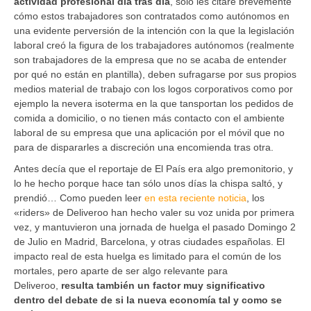
actividad profesional día tras día
, sólo les citaré brevemente
cómo estos trabajadores son contratados como autónomos en
una evidente perversión de la intención con la que la legislación
laboral creó la figura de los trabajadores autónomos (realmente
son trabajadores de la empresa que no se acaba de entender
por qué no están en plantilla), deben sufragarse por sus propios
medios material de trabajo con los logos corporativos como por
ejemplo la nevera isoterma en la que tansportan los pedidos de
comida a domicilio, o no tienen más contacto con el ambiente
laboral de su empresa que una aplicación por el móvil que no
para de dispararles a discreción una encomienda tras otra.
Antes decía que el reportaje de El País era algo premonitorio, y
lo he hecho porque hace tan sólo unos días la chispa saltó, y
prendió… Como pueden leer
en esta reciente noticia
, los
«riders» de Deliveroo han hecho valer su voz unida por primera
vez, y mantuvieron una jornada de huelga el pasado Domingo 2
de Julio en Madrid, Barcelona, y otras ciudades españolas. El
impacto real de esta huelga es limitado para el común de los
mortales, pero aparte de ser algo relevante para
Deliveroo,
resulta también un factor muy significativo
dentro del debate de si la nueva economía tal y como se