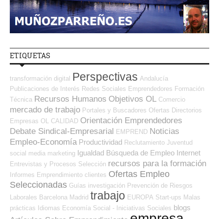
ETIQUETAS
Perspectivas
transformación digital
Andalucía
Publicaciones de Interés
Redes Sociales Emprendedores
Formación
Recursos Humanos
Objetivos OL
Técnica
Comercio
mercado de trabajo
Portales y Buscadores Ofertas
Directorios
Orientación Emprendedores
Empresas OL
CALIDAD
Debate Sindical-Empresarial
Noticias
EMPREND
Empleo-Economía
Productividad
Reclutamiento
Juventud
Igualdad
Búsqueda de Empleo Internet
social media
marketing
recursos para la formación
Entrevistas y Procesos Selección
Ofertas Empleo
Informes
Emprendimiento
clientes
Seleccionadas
Guías
investigación
Prevención de Riesgos
trabajo
Laborales
Barcelona
Madrid
EUROPA
Start-ups
Malas
blogs
prácticas
Idiomas
Economía Social - Iniciativas Sociales
empresa