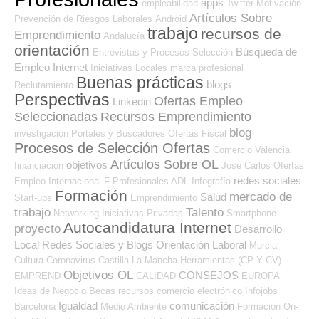
apps
empleabilidad
Twitter
Motivación
Artículos Sobre
Prevención de Riesgos Laborales
Android
trabajo
recursos de
Emprendimiento
Andalucía
orientación
Búsqueda de
Entrevistas y Procesos Selección
Empleo Internet
Iniciativas Locales
marca profesional
Buenas prácticas
blogs
Reclutamiento
Perspectivas
Ofertas Empleo
Linkedin
Seleccionadas
Recursos Emprendimiento
blog
investigación
Portales y Buscadores Ofertas
Fiscal
Procesos de Selección Ofertas
Comercio
Valencia
Artículos Sobre OL
objetivos
financiación
José Carlos
Ofertas
redes sociales
Empleo Internacional
F Profesionales ADL
Infografía
Formación
mercado de
Salud
Start-ups
Emprendimiento
trabajo
Talento
Networking
Iniciativas Privadas
Smartphone
Autocandidatura Internet
proyecto
Desarrollo
Local
Redes Sociales y Blogs Orientación Laboral
Murcia
Cultura
Coronavirus
Castilla La Mancha
Herramientas (CP Y CV)
Objetivos OL
CONSEJOS
EMPREND
CALIDAD
EUROPA
Ideas de Negocio
Becas
recursos
comercio electrónico
Infojobs
Igualdad
comunicación
Barcelona
Medio Ambiente
Formación On-