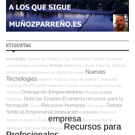
ETIQUETAS
estrategia
Centros de Empleo y Ag. Colocación
Sevilla
Facebook
tiempo
sostenibilidad
marketing
Madrid
Iniciativas Públicas
Material
Nuevas
de O.Laboral
transformación digital
docentes
Tecnologias
Idiomas
Publicaciones de Interés
Creatividad
coaching
DIVERSIDAD
Informes
Turismo
social media
Formación
Orientación Emprendedores
Productividad
Técnica
Noticias Empleo-Economía
recursos para la
opiniones
formación
Recursos Humanos
Debate
Guías
descargas
Sindical-Empresarial
Innovación
contenido
Prácticas
empresa
Juventud
clientes
Rural
Economía Social -
Recursos para
Iniciativas Sociales
Voluntariado
Profesionales