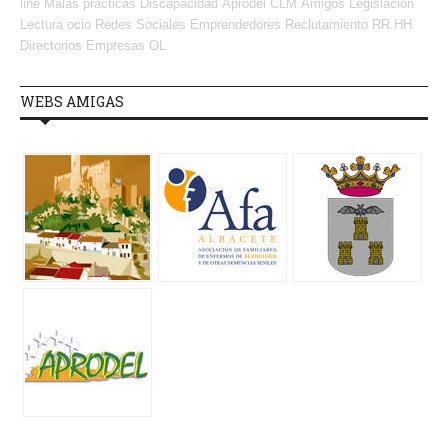
line
Malas prácticas
Discapacidad
Aprodel CLM
Amigos
Legislación
Lectura
ocio
Redes Sociales Emprendedores
Reclutamiento RR.HH.
Directorios Empresas OL
WEBS AMIGAS