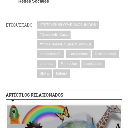
Redes Sociales
ETIQUETADO
#ESTEVIRUSLOPARAMOSUNIDOS
#QuédateEnCasa
#YoMeQuedoEnCasa #Covid-19
comunicación
Coronavirus
Discapacidad
empresa
Formación
Legislación
SEPE
trabajo
ARTÍCULOS RELACIONADOS