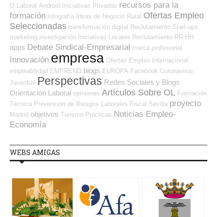
recursos para la
O.Laboral
Android
Iniciativas Privadas
Ofertas Empleo
formación
Infografía
Ideas de Negocio
Rural
Seleccionadas
transformación digital
Reclutamiento
Start-ups
marketing
investigación
Iniciativas Locales
Reclutamiento RR.HH.
Debate Sindical-Empresarial
apps
marca profesional
empresa
Innovación
Ofertas Empleo Internacional
blogs
empleabilidad
EMPREND
EUROPA
Facebook
Coronavirus
Perspectivas
Redes Sociales y Blogs
Juventud
Artículos Sobre OL
Orientación Laboral
opiniones
Formación
proyecto
Técnica
Prevención de Riesgos Laborales
Fiscal
Sevilla
Noticias Empleo-
objetivos
Madrid
Turismo
Prácticas
Economía
WEBS AMIGAS