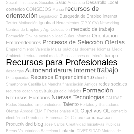
Salud
Desarrollo Local
Social - Iniciativas Sociales
Andalucía
recursos de
contenido
CONSEJOS
Murcia
orientación
Búsqueda de Empleo Internet
Legislación
Igualdad
Twitter
Motivación
Herramientas (CP Y CV)
Networking
mercado de trabajo
Centros de Empleo y Ag. Colocación
Orientación
Formación On-line
sostenibilidad
Guías
Informes
Procesos de Selección Ofertas
Emprendedores
Emprendimiento
Valencia
Malas prácticas
docentes
Idiomas
Medio
tiempo
Ambiente
Lectura
social media
Publicaciones de Interés
Recursos para Profesionales
trabajo
Autocandidatura Internet
descargas
Recursos Emprendimiento
Discapacidad
clientes
redes sociales
Smartphone
Castilla La Mancha
financiación
Amigos
Formación
estrategia
recursos
coaching
ocio
Infojobs
Nuevas Tecnologias
Recursos Humanos
CALIDAD
Talento
Redes Sociales Emprendedores
Portales y Buscadores
Objetivos OL
Ofertas
Aprodel CLM
F Profesionales ADL
comercio
comunicación
electrónico
Directorios Empresas OL
Cultura
blog
Productividad
José Carlos
Creatividad
Iniciativas Públicas
Linkedin
Becas
Voluntariado
Barcelona
DIVERSIDAD
Material de