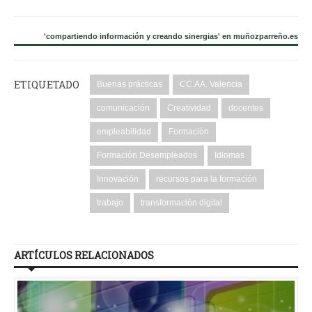
'compartiendo información y creando sinergias' en muñozparreño.es
ETIQUETADO
Buenas prácticas
CC.AA. Valencia
comunicación
Creatividad
docentes
empleabilidad
Formación
Formación Desempleados
Idiomas
Innovación
recursos para la formación
trabajo
transformación digital
ARTÍCULOS RELACIONADOS