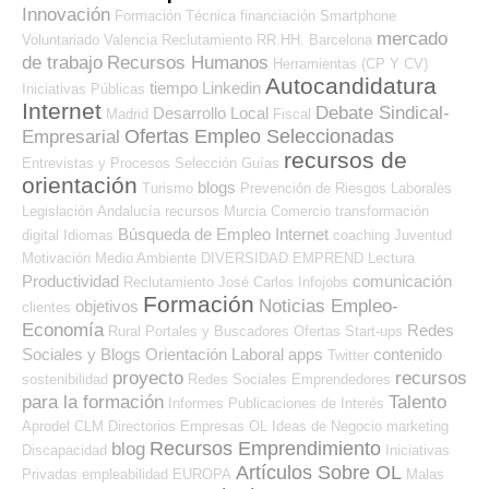
Innovación
Formación Técnica
financiación
Smartphone
mercado
Voluntariado
Valencia
Reclutamiento RR.HH.
Barcelona
de trabajo
Recursos Humanos
Herramientas (CP Y CV)
Autocandidatura
tiempo
Linkedin
Iniciativas Públicas
Internet
Debate Sindical-
Desarrollo Local
Madrid
Fiscal
Ofertas Empleo Seleccionadas
Empresarial
recursos de
Entrevistas y Procesos Selección
Guías
orientación
blogs
Turismo
Prevención de Riesgos Laborales
Legislación
Andalucía
recursos
Murcia
Comercio
transformación
Búsqueda de Empleo Internet
digital
Idiomas
coaching
Juventud
Motivación
Medio Ambiente
DIVERSIDAD
EMPREND
Lectura
Productividad
comunicación
Reclutamiento
José Carlos
Infojobs
Formación
Noticias Empleo-
objetivos
clientes
Economía
Redes
Rural
Portales y Buscadores Ofertas
Start-ups
Sociales y Blogs Orientación Laboral
apps
contenido
Twitter
proyecto
recursos
sostenibilidad
Redes Sociales Emprendedores
para la formación
Talento
Informes
Publicaciones de Interés
Aprodel CLM
Directorios Empresas OL
Ideas de Negocio
marketing
Recursos Emprendimiento
blog
Discapacidad
Iniciativas
Artículos Sobre OL
Privadas
empleabilidad
EUROPA
Malas