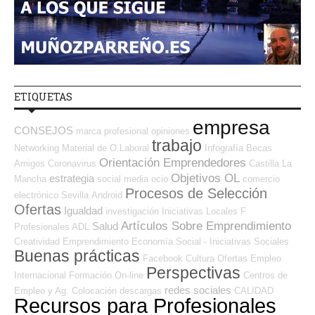
ETIQUETAS
empresa
CONSEJOS
marca profesional
opiniones
trabajo
Networking
Material de O.Laboral
Infografía
Becas
Orientación Emprendedores
Amigos
Coronavirus
Castilla La
Objetivos OL
estrategia
Mancha
social media
ocio
comercio
Procesos de Selección
electrónico
Sevilla
Android
Ofertas
Igualdad
investigación
Iniciativas Locales
F
Artículos Sobre Emprendimiento
Salud
Profesionales ADL
Creatividad
Emprendimiento
Economía Social - Iniciativas Sociales
Buenas prácticas
Facebook
Cultura
Ofertas Empleo
Perspectivas
Internacional
Formación On-line
Centros de
redes sociales
Empleo y Ag. Colocación
descargas
CALIDAD
Recursos para Profesionales