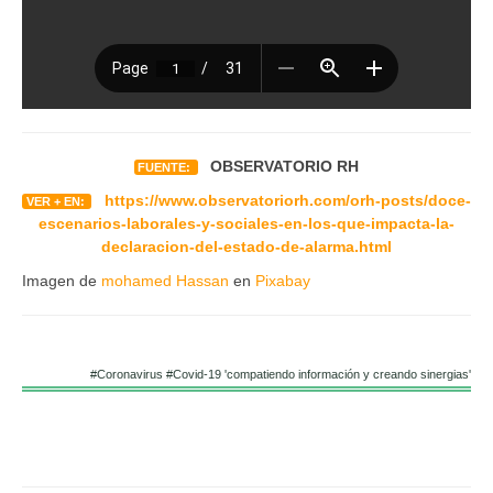
OBSERVATORIO RH
FUENTE:
https://www.observatoriorh.com/orh-posts/doce-
VER + EN:
escenarios-laborales-y-sociales-en-los-que-impacta-la-
declaracion-del-estado-de-alarma.html
Imagen de
mohamed Hassan
en
Pixabay
#Coronavirus #Covid-19 'compatiendo información y creando sinergias'