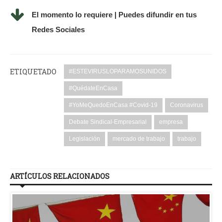
El momento lo requiere | Puedes difundir en tus
Redes Sociales
ETIQUETADO
#ESTEVIRUSLOPARAMOSUNIDOS
#QuédateEnCasa
#YoMeQuedoEnCasa #Covid-19
Coronavirus
Debate Sindical-Empresarial
empresa
Legislación
mercado de trabajo
trabajo
ARTÍCULOS RELACIONADOS