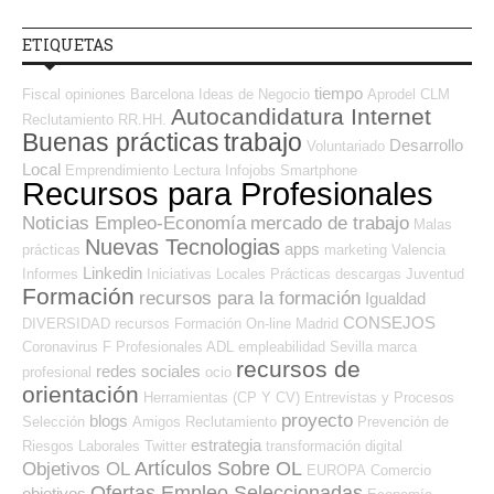
ETIQUETAS
tiempo
Fiscal
opiniones
Barcelona
Ideas de Negocio
Aprodel CLM
Autocandidatura Internet
Reclutamiento RR.HH.
Buenas prácticas
trabajo
Desarrollo
Voluntariado
Local
Emprendimiento
Lectura
Infojobs
Smartphone
Recursos para Profesionales
Noticias Empleo-Economía
mercado de trabajo
Malas
Nuevas Tecnologias
apps
prácticas
marketing
Valencia
Linkedin
Informes
Iniciativas Locales
Prácticas
descargas
Juventud
Formación
recursos para la formación
Igualdad
CONSEJOS
DIVERSIDAD
recursos
Formación On-line
Madrid
Coronavirus
F Profesionales ADL
empleabilidad
Sevilla
marca
recursos de
redes sociales
profesional
ocio
orientación
Herramientas (CP Y CV)
Entrevistas y Procesos
proyecto
blogs
Selección
Amigos
Reclutamiento
Prevención de
estrategia
Riesgos Laborales
Twitter
transformación digital
Artículos Sobre OL
Objetivos OL
EUROPA
Comercio
Ofertas Empleo Seleccionadas
objetivos