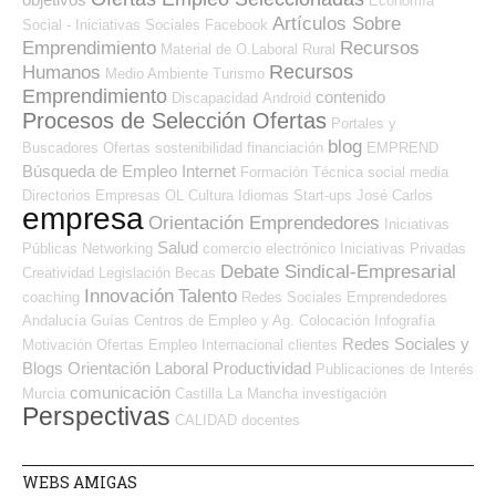
Economía
Artículos Sobre
Social - Iniciativas Sociales
Facebook
Emprendimiento
Recursos
Material de O.Laboral
Rural
Recursos
Humanos
Medio Ambiente
Turismo
Emprendimiento
contenido
Discapacidad
Android
Procesos de Selección Ofertas
Portales y
blog
Buscadores Ofertas
sostenibilidad
financiación
EMPREND
Búsqueda de Empleo Internet
Formación Técnica
social media
Directorios Empresas OL
Cultura
Idiomas
Start-ups
José Carlos
empresa
Orientación Emprendedores
Iniciativas
Salud
Públicas
Networking
comercio electrónico
Iniciativas Privadas
Debate Sindical-Empresarial
Creatividad
Legislación
Becas
Innovación
Talento
coaching
Redes Sociales Emprendedores
Andalucía
Guías
Centros de Empleo y Ag. Colocación
Infografía
Redes Sociales y
Motivación
Ofertas Empleo Internacional
clientes
Blogs Orientación Laboral
Productividad
Publicaciones de Interés
comunicación
Murcia
Castilla La Mancha
investigación
Perspectivas
CALIDAD
docentes
WEBS AMIGAS