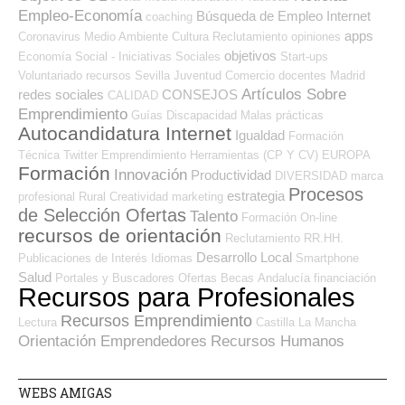
Empleo-Economía
Búsqueda de Empleo Internet
coaching
apps
Coronavirus
Medio Ambiente
Cultura
Reclutamiento
opiniones
objetivos
Economía Social - Iniciativas Sociales
Start-ups
Voluntariado
recursos
Sevilla
Juventud
Comercio
docentes
Madrid
Artículos Sobre
redes sociales
CONSEJOS
CALIDAD
Emprendimiento
Guías
Discapacidad
Malas prácticas
Autocandidatura Internet
Igualdad
Formación
Técnica
Twitter
Emprendimiento
Herramientas (CP Y CV)
EUROPA
Formación
Innovación
Productividad
DIVERSIDAD
marca
Procesos
estrategia
profesional
Rural
Creatividad
marketing
de Selección Ofertas
Talento
Formación On-line
recursos de orientación
Reclutamiento RR.HH.
Desarrollo Local
Publicaciones de Interés
Idiomas
Smartphone
Salud
Portales y Buscadores Ofertas
Becas
Andalucía
financiación
Recursos para Profesionales
Recursos Emprendimiento
Lectura
Castilla La Mancha
Orientación Emprendedores
Recursos Humanos
WEBS AMIGAS