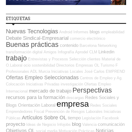
ETIQUETAS
Nuevas Tecnologias
blogs
Android
Informes
empleabilidad
Debate Sindical-Empresarial
comercio electrónico
Buenas prácticas
contenido
Barcelona
Networking
Linkedin
transformación digital
Amigos
Infografía
Aprodel CLM
trabajo
Entrevistas y Procesos Selección
clientes
Material de
O.Laboral
ocio
sostenibilidad
Directorios Empresas OL
Turismo
F
Profesionales ADL
Murcia
Iniciativas Locales
José Carlos
EMPREND
Ofertas Empleo Seleccionadas
Centros de Empleo y Ag.
Colocación
Iniciativas Privadas
investigación
Ofertas Empleo
Perspectivas
mercado de trabajo
Internacional
recursos para la formación
Redes Sociales y
descargas
empresa
Blogs Orientación Laboral
Redes Sociales
Emprendedores
Fiscal
Prevención de Riesgos Laborales
Iniciativas
Artículos Sobre OL
tiempo
Públicas
Legislación
Facebook
proyecto
blog
comunicación
Ideas de Negocio
Infojobs
Valencia
Objetivos OL
Noticias
social media
Motivación
Prácticas