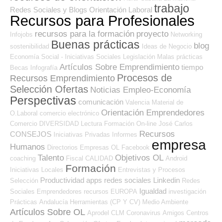
trabajo
Redes Sociales y Blogs Orientación Laboral
Recursos para Profesionales
recursos para la formación
proyecto
Infojobs
Networking
Buenas prácticas
blog
sostenibilidad
Ideas de Negocio
Economía Social - Iniciativas Sociales
Legislación
Malas prácticas
Artículos Sobre Emprendimiento
tiempo
Becas
Infografía
Procesos de
Recursos Emprendimiento
Selección Ofertas
Noticias Empleo-Economía
Perspectivas
comunicación
Valencia
Material de
Orientación Emprendedores
O.Laboral
comercio electrónico
Comercio
DIVERSIDAD
Lectura
Formación On-line
José Carlos
Recursos
CONSEJOS
Iniciativas Privadas
Informes
empresa
Humanos
Directorios Empresas OL
Facebook
Talento
Objetivos OL
coaching
Fiscal
CALIDAD
Android
Formación
Iniciativas Locales
Entrevistas y Procesos
Productividad
apps
redes sociales
Linkedin
Selección
Redes
Igualdad
Sociales Emprendedores
recursos
EUROPA
investigación
Prácticas
Andalucía
Herramientas (CP Y CV)
Medio Ambiente
Artículos Sobre OL
Aprodel CLM
Coronavirus
Amigos
Centros