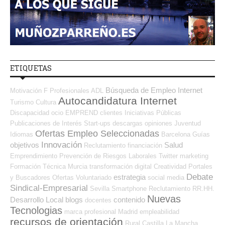
ETIQUETAS
Búsqueda de Empleo Internet
Motivación
F Profesionales ADL
Autocandidatura Internet
Turismo
Cultura
Discapacidad
ocio
EMPREND
clientes
Iniciativas Públicas
Publicaciones de Interés
Start-ups
descargas
opiniones
Juventud
Ofertas Empleo Seleccionadas
Idiomas
Barcelona
Guías
Innovación
objetivos
Salud
Reclutamiento
financiación
Emprendimiento
Prevención de Riesgos Laborales
Twitter
marketing
Formación Técnica
Murcia
transformación digital
Creatividad
Portales
Debate
estrategia
y Buscadores Ofertas
Voluntariado
social media
Sindical-Empresarial
Sevilla
Smartphone
Reclutamiento RR.HH.
Nuevas
Desarrollo Local
blogs
contenido
docentes
Tecnologias
marca profesional
Madrid
empleabilidad
recursos de orientación
Rural
Castilla La Mancha