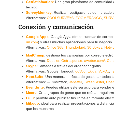
GetSatisfaction
:
Una gran plataforma de comunidad de
técnico.
SurveyMonkey
: Realiza investigaciones de mercado a
Alternativas:
COOLSURVEYS
,
ZOOMERANGG
,
SURV
Conexión y comunicación
Google Apps
:
Google Apps
ofrece cuentas de correo 
url.com
) y otras muchas aplicaciones para tu negocio.
Alternativas:
Office 365
,
Thunderbird
,
30 Boxes
,
Netvi
MailChimp
: gestiona tus campañas por correo electró
Alternativas:
Doppler
,
Getresponse
,
aweber.com/
,
Cons
Skype
: llamadas a través del ordenador gratis.
Alternativas: Google Hangout,
ooVoo
,
Ekiga
,
VoxOx
,
T
HootSuite
: Una manera perfecta de gestionar todos t
Alternativas:
Janetter
,
TweetCaster
,
Uber
Tweetdeck,
Eventbrite
: Puedes utilizar este servicio para vender
Meetu
: Crea grupos de gente que se reúnan regularm
Lulu
: permite auto publicar tus libros en formato elect
Mikogo
: ideal para realizar presentaciones a distanc
que les muestres.