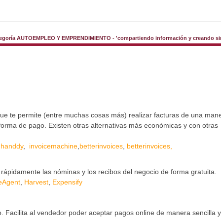
tegoría AUTOEMPLEO Y EMPRENDIMIENTO - 'compartiendo información y creando sin
que te permite (entre muchas cosas más) realizar facturas de una man
la forma de pago. Existen otras alternativas más económicas y con otras
,
handdy
,
invoicemachine
,
betterinvoices
,
betterinvoices
,
 rápidamente las nóminas y los recibos del negocio de forma gratuita.
eAgent
,
Harvest
,
Expensify
 Facilita al vendedor poder aceptar pagos online de manera sencilla 