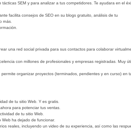
tácticas SEM y para analizar a tus competidores. Te ayudara en el éx
nte facilita consejos de SEO en su blogs gratuito, análisis de tu
ho más.
formación.
rear una red social privada para sus contactos para colaborar virtualm
celencia con millones de profesionales y empresas registradas. Muy úti
e permite organizar proyectos (terminados, pendientes y en curso) en t
dad de tu sitio Web. Y es gratis.
ahora para potenciar tus ventas.
tividad de tu sitio Web.
io Web ha dejado de funcionar.
ios reales, incluyendo un video de su experiencia, así como las respu