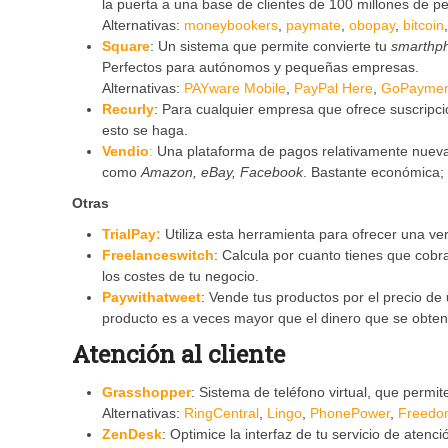
la puerta a una base de clientes de 100 millones de p
Alternativas:
moneybookers
,
paymate
,
obopay
,
bitcoin
Square
: Un sistema que permite convierte tu
smarthp
Perfectos para autónomos y pequeñas empresas.
Alternativas:
PAYware Mobile
,
PayPal Here
,
GoPaymen
Recurly
: Para cualquier empresa que ofrece suscripció
esto se haga.
Vendio
:
Una plataforma de pagos relativamente nueva 
como
Amazon
, eBay, Facebook
. Bastante económica
Otras
TrialPay:
Utiliza esta herramienta para ofrecer una ver
Freelanceswitch
: Calcula por cuanto tienes que cobr
los costes de tu negocio.
Paywithatweet
: Vende tus productos por el precio de
producto es a veces mayor que el dinero que se obtend
Atención al cliente
Grasshopper
: Sistema de teléfono virtual, que permit
Alternativas:
RingCentral
,
Lingo
,
PhonePower
,
Freedo
ZenDesk
: Optimice la interfaz de tu servicio de atenci