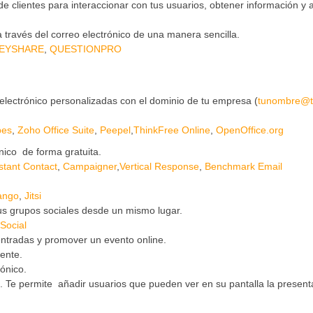
 clientes para interaccionar con tus usuarios, obtener información y
 través del correo electrónico de una manera sencilla.
EYSHARE
,
QUESTIONPRO
electrónico personalizadas con el dominio de tu empresa (
tunombre@t
bes
,
Zoho Office Suite
,
Peepel
,
ThinkFree Online
,
OpenOffice.org
nico de forma gratuita.
tant Contact
,
Campaigner
,
Vertical Response
,
Benchmark Email
ango
,
Jitsi
us grupos sociales desde un mismo lugar.
Social
 entradas y promover un evento online.
ente.
rónico.
ia. Te permite añadir usuarios que pueden ver en su pantalla la present