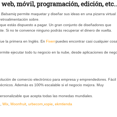
, web, móvil, programación, edición,
etc.
.
Balsamiq
permite maquetar y diseñar sus ideas en una pizarra virtual 
retroalimentación sobre.
o que estás dispuesto a pagar. Un gran conjunto de diseñadores que
uste. Si no te convence ninguno podrás recuperar el dinero de vuelta.
ue la primera en Inglés. En
Fiverr
puedes encontrar casi cualquier cos
permite ejecutar todo tu negocio en la nube, desde aplicaciones de neg
olución de comercio electrónico para empresa y emprendedores. Fácil
 técnicos. Además es 100% escalable si el negocio mejora. Muy
 personalizable que acepta todas las monedas mundiales.
u
,
Wix
,
Moonfruit
,
urbecom
,
xopie
,
ekmtienda