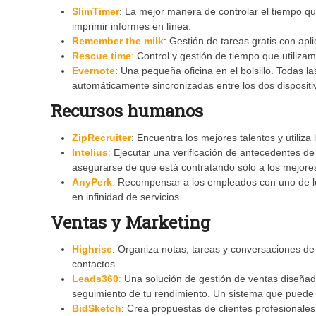
SlimTimer
: La mejor manera de controlar el tiempo q
imprimir informes en línea.
Remember the milk
: Gestión de tareas gratis con ap
Rescue time
:
Control y gestión de tiempo que utiliza
Evernote
: Una pequeña oficina en el bolsillo. Todas 
automáticamente sincronizadas entre los dos dispositi
Recursos humanos
ZipRecruiter
: Encuentra los mejores talentos y utiliz
Intelius
:
Ejecutar una verificación de antecedentes de
asegurarse de que está contratando sólo a los mejore
AnyPerk
:
Recompensar a los empleados con uno de lo
en infinidad de servicios.
Ventas y Marketing
Highrise
: Organiza notas, tareas y conversaciones de
contactos.
Leads360
:
Una solución de gestión de ventas diseñado
seguimiento de tu rendimiento. Un sistema que puede 
BidSketch
: Crea propuestas de clientes profesionales