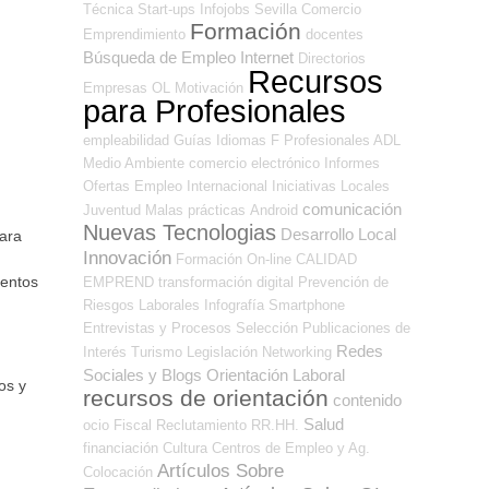
Técnica
Start-ups
Infojobs
Sevilla
Comercio
Formación
Emprendimiento
docentes
Búsqueda de Empleo Internet
Directorios
Recursos
Empresas OL
Motivación
para Profesionales
empleabilidad
Guías
Idiomas
F Profesionales ADL
Medio Ambiente
comercio electrónico
Informes
Ofertas Empleo Internacional
Iniciativas Locales
comunicación
Juventud
Malas prácticas
Android
Nuevas Tecnologias
Desarrollo Local
para
Innovación
Formación On-line
CALIDAD
uentos
EMPREND
transformación digital
Prevención de
Riesgos Laborales
Infografía
Smartphone
Entrevistas y Procesos Selección
Publicaciones de
Redes
Interés
Turismo
Legislación
Networking
Sociales y Blogs Orientación Laboral
os y
recursos de orientación
contenido
Salud
ocio
Fiscal
Reclutamiento RR.HH.
financiación
Cultura
Centros de Empleo y Ag.
Artículos Sobre
Colocación