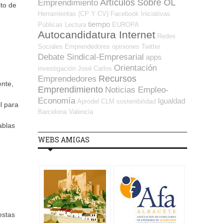
Artículos Sobre OL
Emprendimiento
ito de
Herramientas (CP Y CV)
Facebook
Iniciativas
tiempo
Públicas
Lectura
EUROPA
Autocandidatura Internet
Redes
Sociales Emprendedores
opiniones
Twitter
Debate Sindical-Empresarial
apps
Orientación
investigación
José Carlos
Recursos
Emprendedores
ente,
Emprendimiento
Noticias Empleo-
Economía
Igualdad
Aprodel CLM
sostenibilidad
l para
Barcelona
Valencia
ablas
WEBS AMIGAS
estas