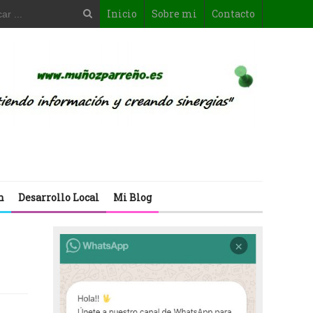
Inicio
Sobre mi
Contacto
n
Desarrollo Local
Mi Blog