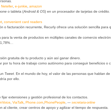
ersonas.
,
Neteller
,
e-junkie
,
amazon
hone
o tableta (
Android & OS
) en un procesador de tarjetas de crédito.
t
,
convenient card readers
n o facturación recurrente, Recurly ofrece una solución sencilla para 
para la venta de productos en múltiples canales de comercio electrón
; 1,78%…
sión gratuita de tu producto y aún así ganar dinero.
ar por tu hora de trabajo como autónomo para conseguir beneficios o c
 un
Tweet
. En el mundo de hoy, el valor de las personas que hablan de
ría por ello.
e fijar extensiones y gestión profesional de los contactos.
mVoice
,
ViaTalk
,
Phone.com
,
PhonePeople
,
secretaria-online
ón al cliente, crear centros de apoyo y agilizar el tiempo de respuesta.