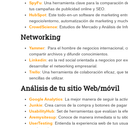
SpyFu
:
Una herramienta clave para la comparación de 
tus campañas de publicidad online y SEO.
HubSpot
: Este todo-en-un software de marketing entra
negocio/entorno, automatización de marketing y muc
CrowdScience
: Estudios de Mercado y Análisis de In
Networking
Yammer
: Para el hombre de negocios internacional, c
compartir archivos y difundir conocimientos.
Linkedin
:
es
la red social orientada a negocios por ex
desarrollar el networking empresarial.
Trello
: Una herramienta de colaboración eficaz, que t
sencillas de utilizar.
Análisis
de tu sitio Web
/móvil
Google Analytics
:
La mejor manera de seguir la activi
Junkie
: Crea carros de la compra y botones de pagar 
UsabilityHub
: Set de herramientas que evalúan la efec
Aremysitesup
: Conoce de manera inmediata si tu sit
UserTesting
:
Entienda la experiencia web de tus usuar