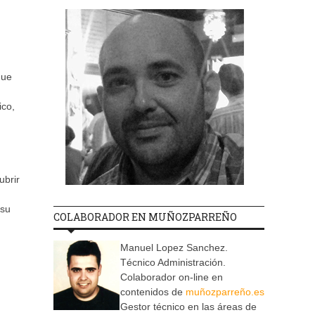
que
ico,
ubrir
 su
COLABORADOR EN MUÑOZPARREÑO
Manuel Lopez Sanchez.
Técnico Administración.
Colaborador on-line en
contenidos de
muñozparreño.es
Gestor técnico en las áreas de