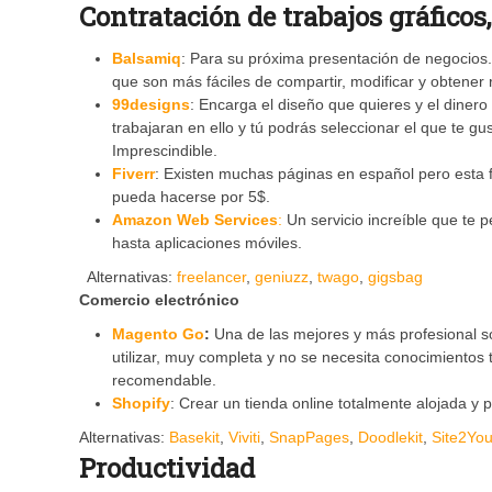
Contratación de trabajos gráficos
Balsamiq
: Para su próxima presentación de negocios
que son más fáciles de compartir, modificar y obtener 
99designs
: Encarga el diseño que quieres y el diner
trabajaran en ello y tú podrás seleccionar el que te g
Imprescindible.
Fiverr
: Existen muchas páginas en español pero esta f
pueda hacerse por 5$.
Amazon Web Services
:
Un servicio increíble que te 
hasta aplicaciones móviles.
Alternativas:
freelancer
,
geniuzz
,
twago
,
gigsbag
Comercio electrónico
Magento Go
:
Una de las mejores y más profesional s
utilizar, muy completa y no se necesita conocimientos
recomendable.
Shopify
: Crear un tienda online totalmente alojada y
Alternativas:
Basekit
,
Viviti
,
SnapPages
,
Doodlekit
,
Site2Yo
Productividad