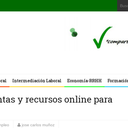
oral
Intermediación Laboral
Economía-RRHH
Formació
tas y recursos online para
mpleo
jose carlos muñoz