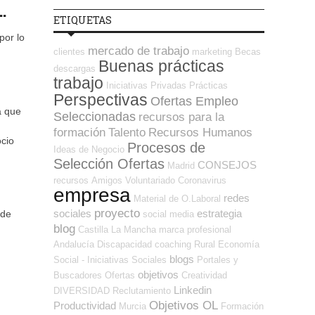
…
ETIQUETAS
por lo
mercado de trabajo
clientes
marketing
Becas
Buenas prácticas
descargas
trabajo
Iniciativas Privadas
Prácticas
Perspectivas
Ofertas Empleo
a que
Seleccionadas
recursos para la
formación
Talento
Recursos Humanos
ocio
Procesos de
Ideas de Negocio
Selección Ofertas
CONSEJOS
Madrid
recursos
Amigos
Voluntariado
Coronavirus
empresa
redes
Material de O.Laboral
proyecto
sociales
estrategia
 de
social media
blog
Castilla La Mancha
marca profesional
Andalucía
Discapacidad
coaching
Rural
Economía
blogs
Social - Iniciativas Sociales
Portales y
objetivos
Buscadores Ofertas
Creatividad
Linkedin
DIVERSIDAD
Reclutamiento
Objetivos OL
Productividad
Murcia
Formación