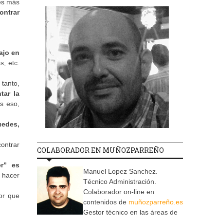
es más
ontrar
ajo en
s, etc.
tanto,
tar la
s eso,
uedes,
ontrar
COLABORADOR EN MUÑOZPARREÑO
r” es
Manuel Lopez Sanchez.
e hacer
Técnico Administración.
Colaborador on-line en
or que
contenidos de
muñozparreño.es
Gestor técnico en las áreas de