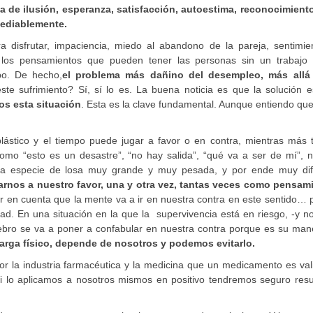
 de ilusión, esperanza, satisfacción, autoestima, reconocimiento,
mediablemente.
ra disfrutar, impaciencia, miedo al abandono de la pareja, sentimie
 los pensamientos que pueden tener las personas sin un trabajo 
po. De hecho,
el problema más dañino del desempleo, más allá
este sufrimiento? Sí, sí lo es. La buena noticia es que la solución 
os esta situación
. Esta es la clave fundamental. Aunque entiendo qu
lástico y el tiempo puede jugar a favor o en contra, mientras más 
mo “esto es un desastre”, “no hay salida”, “qué va a ser de mí”, n
 una especie de losa muy grande y muy pesada, y por ende muy difí
rnos a nuestro favor, una y otra vez, tantas veces como pensam
er en cuenta que la mente va a ir en nuestra contra en este sentido…
dad. En una situación en la que la supervivencia está en riesgo, -y n
erebro se va a poner a confabular en nuestra contra porque es su ma
larga físico, depende de nosotros y podemos evitarlo.
or la industria farmacéutica y la medicina que un medicamento es val
 si lo aplicamos a nosotros mismos en positivo tendremos seguro res