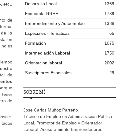
Desarrollo Local
1369
 etc.,
Economía-RRHH
1789
nto de
Emprendimiento y Autoempleo
1388
formal
 de lo
Especiales - Temáticas
65
está en
Formación
1075
e no es
Intermediación Laboral
1750
tiempo
Orientación laboral
2002
uestro
Suscriptores Especiales
29
cil de
ientos
 porque
SOBRE MÍ
o tener
nera de
Jose Carlos Muñoz Parreño
Técnico de Empleo en Administración Pública
ioso si
Local. Promotor de Empleo y Orientador
ultados
Laboral. Asesoramiento Emprendedores