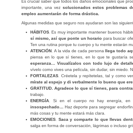
Es crucial saber que todos los daños emocionales que pro
importante, una vez
solucionados estos problemas de 
empleo aumentarán de forma drástica.
Algunas medidas que seguro nos ayudaran son las siguien
HÁBITOS
. Es muy importante mantener buenos hábit
sí mismo, así que ponte un horario
para buscar ofer
Ten una rutina porque tu cuerpo y tu mente estarán má
ATENCIÓN
. A la vida de cada persona
llega todo a
piensa en lo que sí tienes, en lo que te gustaría s
esperanza… Visualízalos con todo lujo de detall
vívelo como vives una película, sin dudar, sin miedo. 
FORTALEZAS
. Créetela y repítetelas, tal y como 
mírate al espejo y di verbalmente lo bueno que er
GRATITUD.
Agradece lo que sí tienes, para contra
trabajo.
ENERGÍA
. Si en el cuerpo no hay energía, en
insospechado…
Haz deporte para segregar endorfina
más cosas y tu mente estará más clara.
EMOCIONES
.
Saca y comparte lo que llevas dentr
salga en forma de conversación, lágrimas o incluso gri