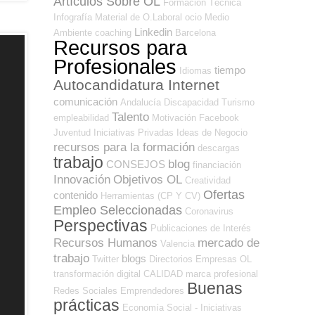
Artículos Sobre OL
Formación Técnica
Infografía
Material de O.Laboral
ocio
Medio
Linkedin
Ambiente
coaching
Barcelona
Recursos para
Profesionales
tiempo
Idiomas
Autocandidatura Internet
comunicación
Andalucía
Discapacidad
Turismo
Talento
empleabilidad
Motivación
Facebook
Juventud
Iniciativas Privadas
Ideas de Negocio
recursos para la formación
descargas
trabajo
blog
CONSEJOS
financiación
Innovación
Objetivos OL
Creatividad
Ofertas
contenido
Herramientas (CP Y CV)
Empleo Seleccionadas
Coronavirus
Perspectivas
Publicaciones de Interés
Recursos Humanos
mercado de
Valencia
trabajo
blogs
Twitter
Directorios Empresas OL
transformación digital
CALIDAD
marca profesional
Buenas
Redes Sociales Emprendedores
prácticas
Economía Social - Iniciativas