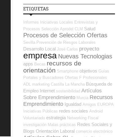
ETIQUETAS
Informes
Iniciativas Locales
Entrevistas y
Salud
Procesos Selección
Aprodel CLM
Procesos de Selección Ofertas
Sevilla
Prevención de Riesgos Laborales
proyecto
Desarrollo Local
José Carlos
empresa
Nuevas Tecnologias
recursos de
apps
Becas
orientación
objetivos
Smartphone
Guías
Portales y Buscadores Ofertas
F Profesionales
Búsqueda de
ADL
marketing
Castilla La Mancha
Artículos
Empleo Internet
sostenibilidad
Recursos
Sobre Emprendimiento
Murcia
Emprendimiento
Igualdad
Amigos
EUROPA
redes sociales
Iniciativas Públicas
Android
estrategia
Voluntariado
Networking
Fiscal
Redes Sociales y
investigación
Malas prácticas
Blogs Orientación Laboral
comercio electrónico