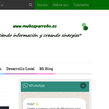
Inicio
Sobre mi
Contacto
n
Desarrollo Local
Mi Blog