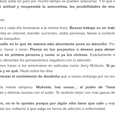
duce estar en paro por mucho tiempo se pueden solucionar. Y lo que 
actitud y recuperada la autoestima, las posibilidades de enc
tes:
os y cada día levantarse a la misma hora.
Buscar trabajo es un trab
tas en internet, mandar currículos, visitar personas, llamar a contacto
s tranquilos.
quello en lo que de manera más abundante pone su atención.
Por 
er, hacer o tener.
Piensa en tus proyectos o deseos para alimen
es en primera persona y como si ya los vivieras.
Exactamente e
No alimentes los pensamientos negativos con tu atención.
vemos hacer a los americanos en películas como Jerry McGuire.
Si p
es y en qué.
Hazlo todos los días.
rrestar el sentimiento de desdicha
que a veces embarga por no enc
 la mente tampoco.
Muévete, haz cosas… el poder de “hace
s y eliminar toxinas con el sudor. Te sentirás mejor con más ganas d
o, no te lo quedes porque por algún sitio tiene que salir
y mej
tos (en solitario) a que salga en forma de adicción o enfermedad.