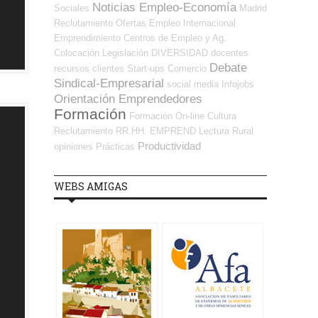
Noticias Empleo-Economía
Sociales
Madrid
Reclutamiento
Ofertas Empleo Internacional
Emprendimiento
Centros de Empleo y Ag.
Colocación
Legislación
DIVERSIDAD
docentes
Debate
recursos
clientes
Start-ups
Comercio
Sindical-Empresarial
social media
Infojobs
Orientación Emprendedores
Formación
Formación On-line
Cultura
Reclutamiento RR.HH.
EMPREND
Lectura
Rural
Productividad
opiniones
Prácticas
WEBS AMIGAS