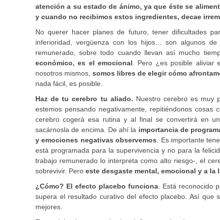
atención a su estado de ánimo, ya que éste se alimenta
y cuando no recibimos estos ingredientes, decae irre
No querer hacer planes de futuro, tener dificultades pa
inferioridad, vergüenza con los hijos… son algunos de
remunerado, sobre todo cuando llevan así mucho tiem
económico, es el emocional
. Pero ¿es posible aliviar 
nosotros mismos,
somos libres de elegir cómo afrontam
nada fácil, es posible.
Haz de tu cerebro tu aliado.
Nuestro cerebro es muy p
estemos pensando negativamente, repitiéndonos cosas co
cerebro cogerá esa rutina y al final se convertirá en
sacárnosla de encima. De ahí la
importancia de programa
y emociones negativas observemos
. Es importante ten
está programada para la supervivencia y no para la felici
trabajo remunerado lo interpreta como alto riesgo-, el c
sobrevivir. Pero
este desgaste mental, emocional y a la 
¿Cómo?
El efecto placebo funciona
. Está reconocido p
supera el resultado curativo del efecto placebo. Así que
mejores.