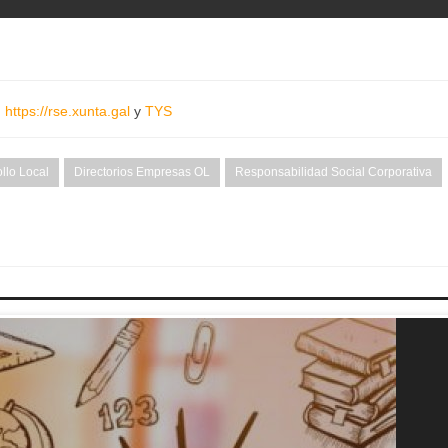
:
https://rse.xunta.gal
y
TYS
llo Local
Directorios Empresas OL
Responsabilidad Social Corporativa