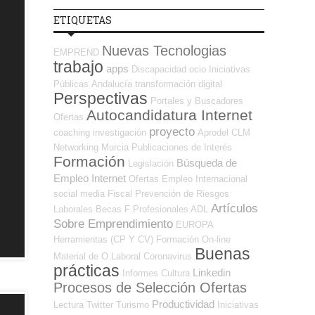
ETIQUETAS
Nuevas Tecnologias
EMPREND
trabajo
apps
Discapacidad
ocio
Iniciativas
Públicas
Andalucía
transformación digital
Perspectivas
Portales y Buscadores
Autocandidatura Internet
Ofertas
proyecto
coaching
investigación
Aprodel CLM
Networking
Murcia
Publicaciones de Interés
Formación
Búsqueda de
Legislación
Empleo Internet
Ofertas Empleo Internacional
social media
Fiscal
Prevención de Riesgos
Artículos
Laborales
Becas
F Profesionales ADL
Sobre Emprendimiento
EUROPA
Herramientas (CP Y CV)
Formación On-line
Buenas
Material de O.Laboral
Coronavirus
prácticas
Linkedin
Informes
Cultura
Procesos de Selección Ofertas
Productividad
Lectura
Twitter
Turismo
Iniciativas