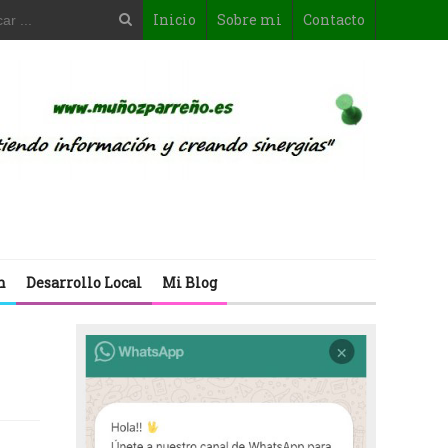
Inicio
Sobre mi
Contacto
n
Desarrollo Local
Mi Blog