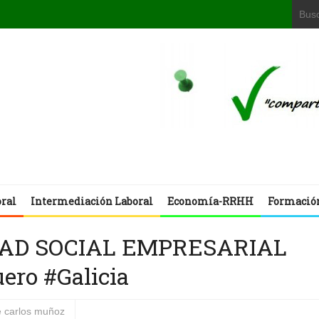
oral
Intermediación Laboral
Economía-RRHH
Formació
DAD SOCIAL EMPRESARIAL
ero #Galicia
e carlos muñoz