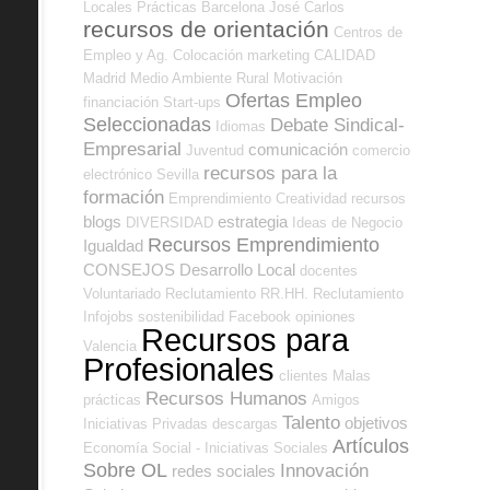
Locales
Prácticas
Barcelona
José Carlos
recursos de orientación
Centros de
Empleo y Ag. Colocación
marketing
CALIDAD
Madrid
Medio Ambiente
Rural
Motivación
Ofertas Empleo
financiación
Start-ups
Seleccionadas
Debate Sindical-
Idiomas
Empresarial
comunicación
Juventud
comercio
recursos para la
electrónico
Sevilla
formación
Emprendimiento
Creatividad
recursos
blogs
estrategia
DIVERSIDAD
Ideas de Negocio
Recursos Emprendimiento
Igualdad
CONSEJOS
Desarrollo Local
docentes
Voluntariado
Reclutamiento RR.HH.
Reclutamiento
Infojobs
sostenibilidad
Facebook
opiniones
Recursos para
Valencia
Profesionales
clientes
Malas
Recursos Humanos
prácticas
Amigos
Talento
objetivos
Iniciativas Privadas
descargas
Artículos
Economía Social - Iniciativas Sociales
Sobre OL
Innovación
redes sociales