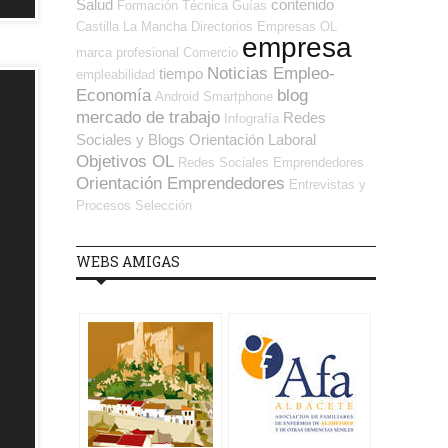
Salud
contenido
Formación Técnica
Guías
Castilla La Mancha
Directorios Empresas OL
empresa
marca profesional
Comercio
Noticias Empleo-
tiempo
empleabilidad
Economía
blog
Android
Smartphone
mercado de trabajo
Redes
Infografía
Sociales y Blogs Orientación Laboral
Objetivos OL
Redes Sociales Emprendedores
Orientación Emprendedores
Entrevistas y
Procesos Selección
WEBS AMIGAS