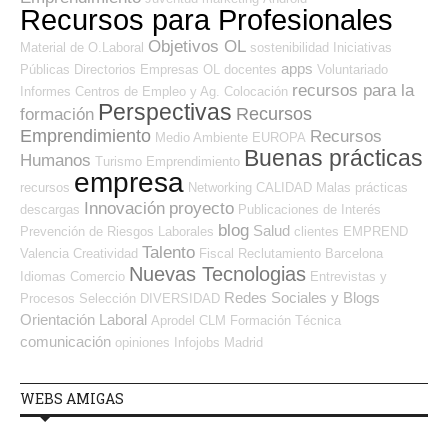
Recursos para Profesionales
Objetivos OL
Material de O.Laboral
sostenibilidad
Iniciativas
apps
Públicas
Directorios Empresas OL
docentes
Voluntariado
recursos para la
Informes
Centros de Empleo y Ag. Colocación
Perspectivas
Recursos
formación
Emprendimiento
Recursos
Medio Ambiente
EUROPA
Buenas prácticas
Humanos
Turismo
Emprendimiento
empresa
recursos
Networking
CALIDAD
Malas prácticas
Innovación
proyecto
descargas
Publicaciones de Interés
blog
Salud
Prevención de Riesgos Laborales
clientes
EMPREND
Talento
Valencia
Creatividad
Fiscal
Reclutamiento
Barcelona
Nuevas Tecnologias
Idiomas
Comercio
Entrevistas y
Redes Sociales y Blogs
Procesos Selección
DIVERSIDAD
Orientación Laboral
Aprodel CLM
Formación Técnica
comunicación
opiniones
Infojobs
Madrid
WEBS AMIGAS