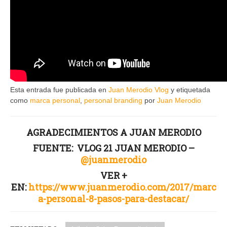
Esta entrada fue publicada en
Juan Merodio Vlog
y etiquetada
como
marca personal
,
personal branding
por
Juan Merodio
AGRADECIMIENTOS A JUAN MERODIO
FUENTE: VLOG 21 JUAN MERODIO –
@juanmerodio
VER +
EN:
https://www.juanmerodio.com/2017/marc
a-personal-8-pasos-para-destacar/