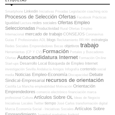
Linkedin
Smartphone
Iniciativas Privadas
Legislación
coaching
ocio
Procesos de Selección Ofertas
Facebook
Prácticas
Ofertas Empleo
Igualdad
redes sociales
Lectura
Seleccionadas
Productividad
Rural
Ofertas Empleo
mercado de trabajo
CONSEJOS
Internacional
Coronavirus
blogs
estrategia
Guías
F Profesionales ADL
Reclutamiento RR.HH.
trabajo
objetivos
Redes Sociales Emprendedores
Becas
Formación
Herramientas (CP Y CV)
Portales y Buscadores
Autocandidatura Internet
Ofertas
Formación On-line
Desarrollo Local
Búsqueda de Empleo Internet
Start-ups
contenido
investigación
Sevilla
Andalucía
Amigos
Infografía
social
Noticias Empleo-Economía
Debate
media
Discapacidad
recursos de orientación
Sindical-Empresarial
Orientación
Castilla La Mancha
empleabilidad
Motivación
Emprendedores
comercio electrónico
financiación
marca
Artículos Sobre OL
profesional
Cultura
Ideas de Negocio
tiempo
Iniciativas Locales
Twitter
José Carlos
transformación digital
Artículos Sobre
Murcia
Economía Social - Iniciativas Sociales
Emprendimiento
Juventud
marketing
Android