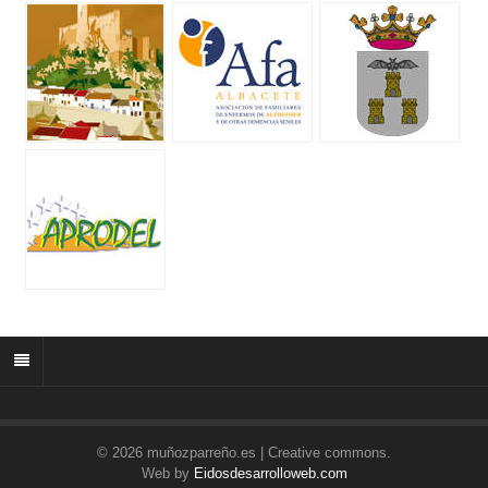
© 2026 muñozparreño.es | Creative commons.
Web by
Eidosdesarrolloweb.com