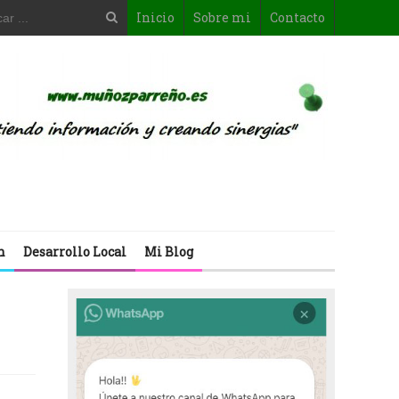
Inicio
Sobre mi
Contacto
n
Desarrollo Local
Mi Blog