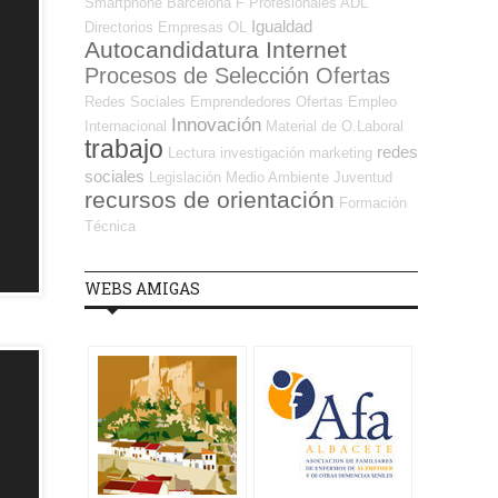
Smartphone
Barcelona
F Profesionales ADL
Igualdad
Directorios Empresas OL
Autocandidatura Internet
Procesos de Selección Ofertas
Redes Sociales Emprendedores
Ofertas Empleo
Innovación
Internacional
Material de O.Laboral
trabajo
redes
Lectura
investigación
marketing
sociales
Legislación
Medio Ambiente
Juventud
recursos de orientación
Formación
Técnica
WEBS AMIGAS