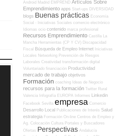
Artículos Sobre
Android
Madrid
EMPREND
Emprendimiento
apps
Start-ups
DIVERSIDAD
Buenas prácticas
blogs
Economía
Social - Iniciativas Sociales
comercio electrónico
contenido
Idiomas
ocio
marca profesional
Recursos Emprendimiento
Castilla La
Mancha
Herramientas (CP Y CV)
Discapacidad
Búsqueda de Empleo Internet
Fiscal
Iniciativas
Locales
Networking
Prevención de Riesgos
Laborales
Creatividad
transformación digital
Productividad
Voluntariado
financiación
mercado de trabajo
objetivos
Formación
coaching
Ideas de Negocio
recursos para la formación
Twitter
Rural
Linkedin
Valencia
Infografía
EUROPA
Informes
empresa
Facebook
Sevilla
Comercio
Desarrollo Local
Salud
Publicaciones de Interés
estrategia
Formación On-line
Centros de Empleo y
Ag. Colocación
Cultura
Portales y Buscadores
Perspectivas
Ofertas
Andalucía