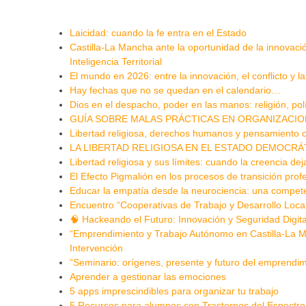
Laicidad: cuando la fe entra en el Estado
Castilla-La Mancha ante la oportunidad de la innovación
Inteligencia Territorial
El mundo en 2026: entre la innovación, el conflicto y l
Hay fechas que no se quedan en el calendario…
Dios en el despacho, poder en las manos: religión, po
GUÍA SOBRE MALAS PRÁCTICAS EN ORGANIZACIO
Libertad religiosa, derechos humanos y pensamiento c
LA LIBERTAD RELIGIOSA EN EL ESTADO DEMOCRÁT
Libertad religiosa y sus límites: cuando la creencia dej
El Efecto Pigmalión en los procesos de transición pro
Educar la empatía desde la neurociencia: una competenc
Encuentro “Cooperativas de Trabajo y Desarrollo Loca
🧠 Hackeando el Futuro: Innovación y Seguridad Digita
“Emprendimiento y Trabajo Autónomo en Castilla-La M
Intervención
“Seminario: orígenes, presente y futuro del emprendi
Aprender a gestionar las emociones
5 apps imprescindibles para organizar tu trabajo
5 Recursos para alumnos con Trastornos del Espectro