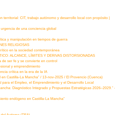
 territorial: CIT, trabajo autónomo y desarrollo local con propósito |
a urgencia de una conciencia global
lítica y manipulación en tiempos de guerra
NES RELIGIOSAS
rítico en la sociedad contemporánea
ICO: ALCANCE, LÍMITES Y DERIVAS DISTORSIONADAS
a de ser fe y se convierte en control
fesional y emprendimiento
ia crítica en la era de la IA
l en Castilla-La Mancha” / 13-nov-2025 / El Provencio (Cuenca)
l para el Empleo, el Emprendimiento y el Desarrollo Local
ancha: Diagnóstico Integrado y Propuestas Estratégicas 2026–2029.” 
miento endógeno en Castilla-La Mancha”
 del Autismo (TEA)