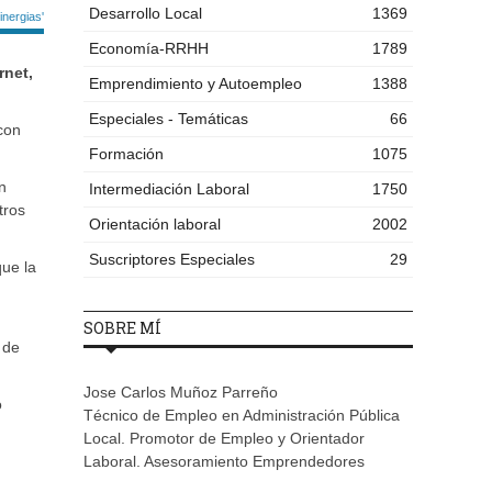
Desarrollo Local
1369
nergias'
Economía-RRHH
1789
rnet,
Emprendimiento y Autoempleo
1388
Especiales - Temáticas
66
 con
Formación
1075
n
Intermediación Laboral
1750
tros
Orientación laboral
2002
Suscriptores Especiales
29
que la
SOBRE MÍ
 de
Jose Carlos Muñoz Parreño
o
Técnico de Empleo en Administración Pública
Local. Promotor de Empleo y Orientador
Laboral. Asesoramiento Emprendedores