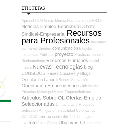
ETIQUETAS
Aprodel CLM
Guías
Murcia
Reclutamiento RR.HH.
Noticias Empleo-Economía
Debate
Recursos
Sindical-Empresarial
para Profesionales
docentes
comunicación
opiniones
clientes
Infojobs
proyecto
Iniciativas Públicas
Prácticas
Turismo
Recursos Humanos
Reclutamiento
social
Nuevas Tecnologias
blog
media
CONSEJOS
Redes Sociales y Blogs
Orientación Laboral
Becas
Motivación
Orientación Emprendedores
Iniciativas
Privadas
Malas prácticas
Emprendimiento
Artículos Sobre OL
Ofertas Empleo
Seleccionadas
Entrevistas y Procesos
Selección
Amigos
empleabilidad
Coronavirus
tiempo
CALIDAD
sostenibilidad
descargas
Talento
Objetivos OL
José Carlos
recursos