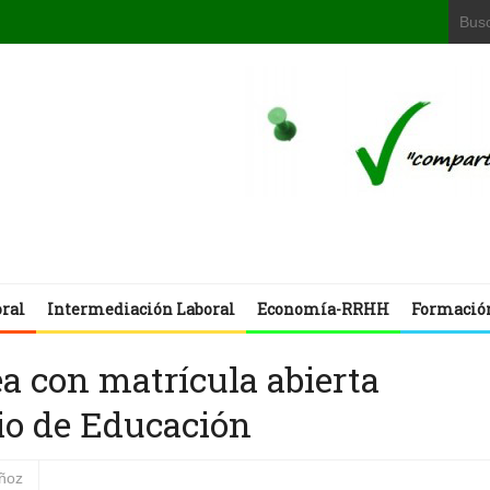
oral
Intermediación Laboral
Economía-RRHH
Formació
ea con matrícula abierta
io de Educación
uñoz