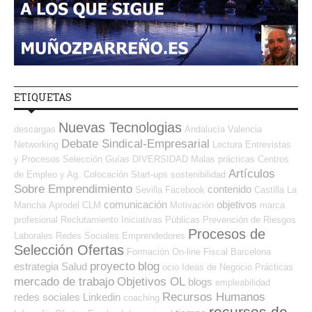
ETIQUETAS
Nuevas Tecnologias
descargas
Andalucía
Valencia
Debate Sindical-Empresarial
Networking
Lectura
Entrevistas
y Procesos Selección
Guías
DIVERSIDAD
Malas prácticas
Centros
Artículos
de Empleo y Ag. Colocación
Start-ups
sostenibilidad
Sobre Emprendimiento
contenido
Sevilla
Facebook
Castilla La
comunicación
objetivos
Mancha
Aprodel CLM
Motivación
marca
profesional
Reclutamiento
Iniciativas Públicas
Prevención de Riesgos
Procesos de
Laborales
Redes Sociales Emprendedores
Selección Ofertas
Formación On-line
Fiscal
Barcelona
proyecto
blog
estrategia
Salud
ocio
Ideas de Negocio
Prácticas
mercado de trabajo
Objetivos OL
blogs
empleabilidad
Recursos Humanos
redes sociales
Linkedin
coaching
recursos de