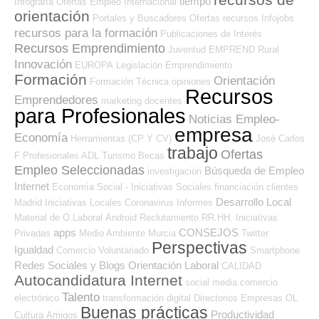
tiempo
Infografía
Ofertas Empleo Internacional
orientación
Portales y Buscadores Ofertas
recursos
Infojobs
recursos para la formación
Publicaciones de Interés
Recursos Emprendimiento
Juventud
EMPREND
Rural
Innovación
EUROPA
Legislación
Emprendimiento
Formación
Orientación
Formación Técnica
opiniones
Recursos
Emprendedores
marketing
docentes
para Profesionales
Noticias Empleo-
empresa
Economía
Herramientas (CP Y CV)
José Carlos
trabajo
Ofertas
F Profesionales ADL
Turismo
Becas
Empleo Seleccionadas
Búsqueda de Empleo
investigación
Internet
Economía Social - Iniciativas Sociales
financiación
clientes
Desarrollo Local
Madrid
Iniciativas Locales
Coronavirus
Informes
Material de O.Laboral
Android
Reclutamiento RR.HH.
Iniciativas
apps
CONSEJOS
Privadas
Medio Ambiente
Murcia
Twitter
Perspectivas
Igualdad
Comercio
Voluntariado
Smartphone
Redes Sociales y Blogs Orientación Laboral
CALIDAD
Autocandidatura Internet
social media
comercio
Talento
electrónico
transformación digital
Directorios Empresas OL
Buenas prácticas
Productividad
Cultura
Amigos