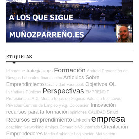
ETIQUETAS
Formación
estrategia
apps
Idiomas
Android
Prevención de
Artículos Sobre
Riesgos Laborales
financiación
Emprendimiento
Objetivos OL
Creatividad
Facebook
Perspectivas
Iniciativas Públicas
EMPREND
F
Profesionales ADL
Murcia
Ideas de Negocio
Valencia
Iniciativas
Innovación
Privadas
Centros de Empleo y Ag. Colocación
recursos para la formación
Salud
opiniones
CALIDAD
empresa
Recursos Emprendimiento
Linkedin
Orientación
coaching
Networking
Amigos
Comercio
Voluntariado
Emprendedores
Medio Ambiente
Legislación
Motivación