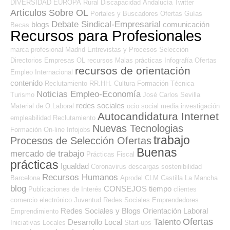
DIVERSIDAD
EUROPA
Rural
Discapacidad
Andalucía
Twitter
Artículos Sobre OL
Portales y Buscadores Ofertas
Guías
Debate Sindical-Empresarial
blogs
comunicación
Becas
Recursos para Profesionales
marca profesional
Madrid
Entrevistas y Procesos Selección
Directorios Empresas OL
recursos
Malas prácticas
Infografía
Ofertas
recursos de orientación
Empleo Internacional
contenido
Reclutamiento RR.HH.
Cultura
Formación Técnica
Noticias Empleo-Economía
Turismo
José Carlos
Sevilla
redes sociales
Material de O.Laboral
ocio
social media
investigación
Autocandidatura Internet
empleabilidad
Reclutamiento
Nuevas Tecnologias
Formación On-line
Infojobs
trabajo
Procesos de Selección Ofertas
Buenas
mercado de trabajo
Prácticas
Fiscal
prácticas
Igualdad
Coronavirus
descargas
sostenibilidad
Recursos Humanos
Barcelona
Aprodel CLM
Castilla La Mancha
blog
CONSEJOS
tiempo
Publicaciones de Interés
clientes
comercio electrónico
Juventud
Redes Sociales Emprendedores
Redes Sociales y Blogs Orientación Laboral
Emprendimiento
Ofertas
Talento
Desarrollo Local
Iniciativas Locales
Start-ups