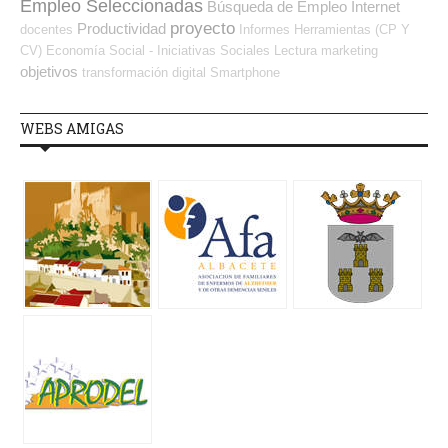
Empleo Seleccionadas
Búsqueda de Empleo Internet
proyecto
Productividad
docentes
Informes
Herramientas (CP Y
CV)
Economía Social - Iniciativas Sociales
Lectura
marketing
objetivos
transformación digital
Smartphone
WEBS AMIGAS