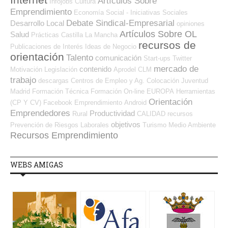
Internet
Artículos Sobre
Infojobs
Cultura
Emprendimiento
Economía Social - Iniciativas Sociales
Debate Sindical-Empresarial
Desarrollo Local
opiniones
Artículos Sobre OL
Salud
Prácticas
Castilla La Mancha
recursos de
Publicaciones de Interés
Ideas de Negocio
orientación
Talento
comunicación
Start-ups
Twitter
mercado de
contenido
Motivación
Legislación
Aprodel CLM
trabajo
descargas
Centros de Empleo y Ag. Colocación
Juventud
Madrid
Formación Técnica
Formación On-line
EUROPA
Herramientas
Orientación
(CP Y CV)
Facebook
Emprendimiento
Android
Emprendedores
Productividad
Rural
CALIDAD
recursos
objetivos
Prevención de Riesgos Laborales
Turismo
Medio Ambiente
Recursos Emprendimiento
WEBS AMIGAS