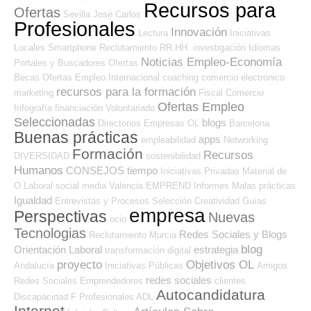
Recursos para
Ofertas
Sevilla
José Carlos
Profesionales
Innovación
Lectura
Iniciativas
Locales
Smartphone
Reclutamiento RR.HH.
investigación
Idiomas
Noticias Empleo-Economía
Portales y Buscadores Ofertas
Becas
Ofertas Empleo Internacional
coaching
comercio electrónico
recursos para la formación
marketing
Fiscal
Comercio
Ofertas Empleo
Infografía
financiación
Voluntariado
Seleccionadas
blogs
Directorios Empresas OL
Barcelona
Buenas prácticas
apps
empleabilidad
Networking
Formación
Recursos
DIVERSIDAD
sostenibilidad
Humanos
CONSEJOS
tiempo
Iniciativas Privadas
Material de
O.Laboral
social media
Valencia
EMPREND
Informes
Malas prácticas
Igualdad
Entrevistas y Procesos Selección
Creatividad
Guías
empresa
Perspectivas
Nuevas
ocio
Tecnologias
Redes Sociales y Blogs
Reclutamiento
Murcia
blog
Orientación Laboral
estrategia
transformación digital
proyecto
Objetivos OL
Andalucía
Iniciativas Públicas
Amigos
redes sociales
Redes Sociales Emprendedores
clientes
Autocandidatura
Discapacidad
F Profesionales ADL