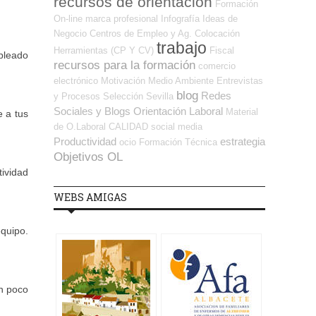
recursos de orientación
Formación
On-line
marca profesional
Infografía
Ideas de
Negocio
Centros de Empleo y Ag. Colocación
trabajo
Herramientas (CP Y CV)
Fiscal
mpleado
recursos para la formación
comercio
electrónico
Motivación
Medio Ambiente
Entrevistas
blog
Redes
y Procesos Selección
Sevilla
Sociales y Blogs Orientación Laboral
Material
e a tus
de O.Laboral
CALIDAD
social media
Productividad
estrategia
ocio
Formación Técnica
Objetivos OL
tividad
WEBS AMIGAS
quipo.
en poco