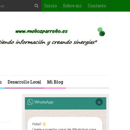
Inicio
Sobre mi
Contacto
n
Desarrollo Local
Mi Blog