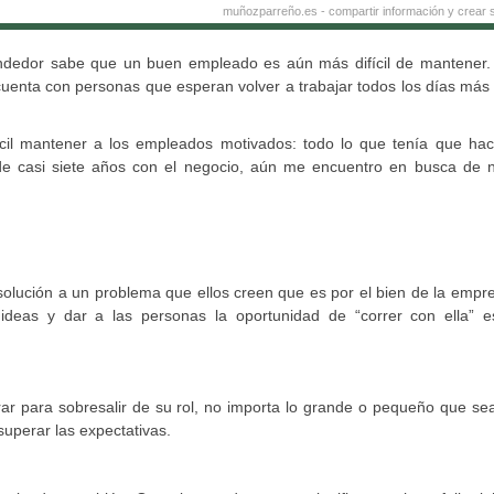
muñozparreño.es - compartir información y crear s
rendedor sabe que un buen empleado es aún más difícil de mantener
enta con personas que esperan volver a trabajar todos los días más 
cil mantener a los empleados motivados: todo lo que tenía que hac
 de casi siete años con el negocio, aún me encuentro en busca de 
olución a un problema que ellos creen que es por el bien de la empre
ideas y dar a las personas la oportunidad de “correr con ella” 
r para sobresalir de su rol, no importa lo grande o pequeño que sea
superar las expectativas.