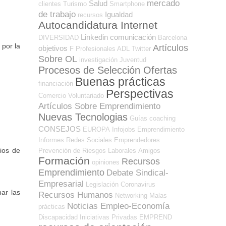
mercado
Salud
clientes
Turismo
Smartphone
de trabajo
Igualdad
recursos
Autocandidatura Internet
Linkedin
comunicación
DIVERSIDAD
Barcelona
por la
Artículos
objetivos
F Profesionales ADL
Twitter
Sobre OL
investigación
Juventud
Procesos de Selección Ofertas
Buenas prácticas
financiación
Perspectivas
Comercio
Voluntariado
Artículos Sobre Emprendimiento
Nuevas Tecnologias
Guías
coaching
CONSEJOS
EUROPA
Infojobs
Emprendimiento
Informes
Redes Sociales Emprendedores
ios de
Prevención de Riesgos Laborales
Amigos
Formación
Recursos
opiniones
Emprendimiento
Debate Sindical-
Empresarial
Legislación
Coronavirus
ar las
Recursos Humanos
Networking
Malas
Noticias Empleo-Economía
prácticas
Discapacidad
Iniciativas Privadas
EMPREND