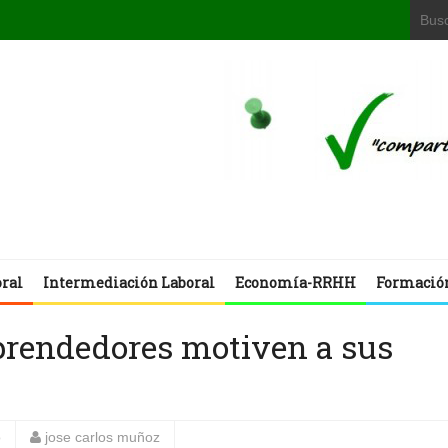
oral
Intermediación Laboral
Economía-RRHH
Formació
mprendedores motiven a sus
o
jose carlos muñoz