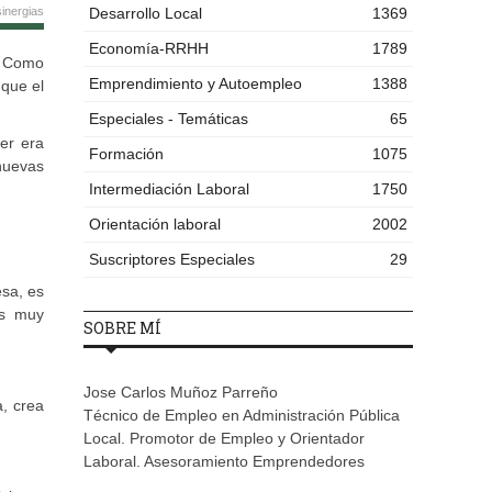
inergias
Desarrollo Local
1369
Economía-RRHH
1789
. Como
Emprendimiento y Autoempleo
1388
que el
Especiales - Temáticas
65
er era
Formación
1075
nuevas
Intermediación Laboral
1750
Orientación laboral
2002
Suscriptores Especiales
29
sa, es
es muy
SOBRE MÍ
Jose Carlos Muñoz Parreño
, crea
Técnico de Empleo en Administración Pública
Local. Promotor de Empleo y Orientador
Laboral. Asesoramiento Emprendedores