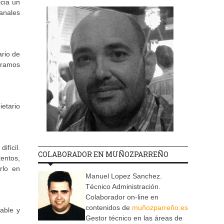
cia un
manales
rio de
bramos
ietario
fícil.
COLABORADOR EN MUÑOZPARREÑO
entos,
rlo en
Manuel Lopez Sanchez.
Técnico Administración.
Colaborador on-line en
contenidos de
muñozparreño.es
able y
Gestor técnico en las áreas de