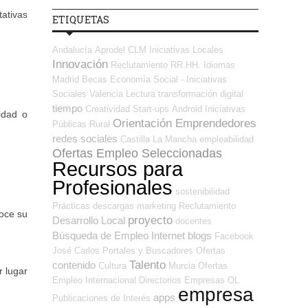
ativas
ETIQUETAS
Andalucía
Aprodel CLM
Iniciativas Locales
Innovación
Reclutamiento RR.HH.
Idiomas
Madrid
Becas
Economía Social - Iniciativas
Sociales
Valencia
Lectura
transformación digital
tiempo
Creatividad
Start-ups
Android
Iniciativas
idad o
Orientación Emprendedores
Públicas
Rural
redes sociales
Castilla La Mancha
empleabilidad
Ofertas Empleo Seleccionadas
Recursos para
Profesionales
sostenibilidad
Prácticas
descargas
marketing
Reclutamiento
noce su
proyecto
Desarrollo Local
docentes
Búsqueda de Empleo Internet
blogs
Facebook
José Carlos
Portales y Buscadores Ofertas
Talento
contenido
Cultura
Murcia
Ofertas
r lugar
Empleo Internacional
Directorios Empresas OL
empresa
apps
Publicaciones de Interés