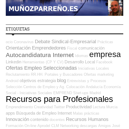
ETIQUETAS
Debate Sindical-Empresarial
ocio
Coronavirus
Prácticas
Orientación Emprendedores
comunicación
Fiscal
empresa
Autocandidatura Internet
Idiomas
Linkedin
Desarrollo Local
Herramientas (CP Y CV)
Facebook
Ofertas Empleo Seleccionadas
Iniciativas Locales
Reclutamiento RR.HH.
Portales y Buscadores Ofertas
marketing
blog
objetivos
estrategia
Android
Entrevistas y Procesos
Selección
Centros de Empleo y Ag. Colocación
Andalucía
Economía
Social - Iniciativas Sociales
EMPREND
Start-ups
Madrid
Recursos para Profesionales
Productividad
Emprendimiento
Creatividad
Twitter
Lectura
Murcia
apps
Búsqueda de Empleo Internet
Malas prácticas
Innovación
Recursos Humanos
contenido
docentes
Formación On-line
Aprodel CLM
Networking
descargas
Amigos
José