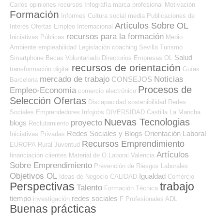
Carlos
opiniones
recursos
Infografía
marca profesional
Motivación
Formación
Informes
Cultura
social media
Publicaciones de
Artículos Sobre OL
Interés
Ofertas Empleo Internacional
recursos para la formación
Iniciativas Públicas
Medio
Ambiente
empleabilidad
Legislación
coaching
Sevilla
Turismo
Salud
Smartphone
Becas
Voluntariado
Directorios Empresas OL
recursos de orientación
transformación digital
Guías
mercado de trabajo
Noticias
CONSEJOS
Barcelona
Procesos de
Empleo-Economía
comercio electrónico
Selección Ofertas
Discapacidad
sostenibilidad
Redes
Sociales Emprendedores
Infojobs
DIVERSIDAD
Castilla La Mancha
Nuevas Tecnologias
proyecto
blogs
Reclutamiento
Redes Sociales y Blogs Orientación Laboral
Iniciativas Privadas
Recursos Emprendimiento
EUROPA
Rural
Juventud
Artículos
financiación
clientes
Material de O.Laboral
Valencia
Sobre Emprendimiento
Prevención de Riesgos Laborales
Objetivos OL
Igualdad
Ideas de Negocio
CALIDAD
Comercio
Perspectivas
trabajo
Talento
Formación Técnica
tiempo
redes sociales
investigación
F Profesionales ADL
Buenas prácticas