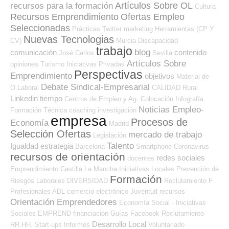
Artículos Sobre OL
recursos para la formación
Cultura
Recursos Emprendimiento
Ofertas Empleo
Seleccionadas
Prácticas
Twitter
marketing
Herramientas (CP Y
Nuevas Tecnologias
CV)
Murcia
Discapacidad
trabajo
blog
comunicación
contenido
José Carlos
Sevilla
Artículos Sobre
opiniones
Turismo
Iniciativas Privadas
Perspectivas
Emprendimiento
objetivos
Material de
Debate Sindical-Empresarial
O.Laboral
CALIDAD
Rural
Linkedin
tiempo
Centros de Empleo y Ag. Colocación
Infografía
Noticias Empleo-
Formación Técnica
coaching
investigación
empresa
Procesos de
Economía
Madrid
Selección Ofertas
mercado de trabajo
Legislación
Talento
Igualdad
estrategia
Barcelona
Smartphone
Coronavirus
recursos de orientación
redes sociales
docentes
Emprendimiento
Castilla La Mancha
Iniciativas Locales
Prevención de
Formación
Riesgos Laborales
DIVERSIDAD
Reclutamiento
F
Profesionales ADL
comercio electrónico
Juventud
recursos
Orientación Emprendedores
Economía Social - Iniciativas
Sociales
EMPREND
financiación
Guías
Facebook
Reclutamiento
Desarrollo Local
RR.HH.
Start-ups
Informes
Voluntariado