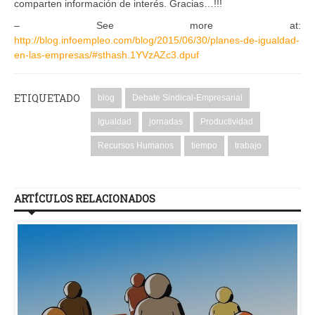
comparten información de interés. Gracias…!!!
– See more at:
http://blog.infoempleo.com/blog/2015/06/30/planes-de-igualdad-
en-las-empresas/#sthash.1YVzAZc3.dpuf
ETIQUETADO
blog
Debate Sindical-Empresarial
Igualdad
jornadas
Productividad
Recursos Humanos
tiempo
trabajo
ARTÍCULOS RELACIONADOS