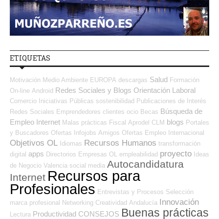
ETIQUETAS
Salud
Motivación
Medio Ambiente
EUROPA
descargas
Formación
Redes Sociales y Blogs Orientación Laboral
On-line
Android
Comercio
Iniciativas Públicas
sostenibilidad
Publicaciones de Interés
Búsqueda de
Redes Sociales Emprendedores
clientes
ocio
Becas
Empleo Internet
blogs
Malas prácticas
Fiscal
Aprodel CLM
Portales
y Buscadores Ofertas
Infojobs
Amigos
Ofertas Empleo Internacional
Objetivos OL
Recursos Humanos
Idiomas
transformación
proyecto
apps
digital
Directorios Empresas OL
empleabilidad
Ideas
Autocandidatura
de Negocio
Valencia
social media
Recursos para
Internet
Profesionales
Entrevistas y Procesos Selección
Innovación
marca profesional
Networking
Creatividad
Andalucía
Buenas prácticas
Productividad
CONSEJOS
Lectura