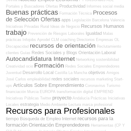
Productividad
Portales y Buscadores Ofertas
Informes
social media
Buenas prácticas
Procesos
Formación Técnica
de Selección Ofertas
apps
Legislación
Barcelona
Valencia
Recursos Humanos
Iniciativas Privadas
Rural
Ideas de Negocio
trabajo
Igualdad
Prevención de Riesgos Laborales
Malas
prácticas
Infojobs
Aprodel CLM
coaching
Directorios Empresas OL
recursos de orientación
Discapacidad
Reclutamiento
Redes Sociales y Blogs Orientación Laboral
clientes
Guías
Autocandidatura Internet
Networking
sostenibilidad
Formación
Creatividad
ocio
Redes Sociales Emprendedores
Desarrollo Local
objetivos
Juventud
Castilla La Mancha
Amigos
redes sociales
José Carlos
empleabilidad
recursos
marketing
Start-
Artículos Sobre Emprendimiento
ups
Coronavirus
Turismo
financiación
Murcia
EUROPA
transformación digital
EMPREND
proyecto
Iniciativas Públicas
Twitter
Andalucía
Prácticas
Iniciativas
estrategia
Locales
Medio Ambiente
Lectura
marca profesional
Recursos para Profesionales
recursos para la
tiempo
Búsqueda de Empleo Internet
formación
Orientación Emprendedores
Herramientas (CP Y