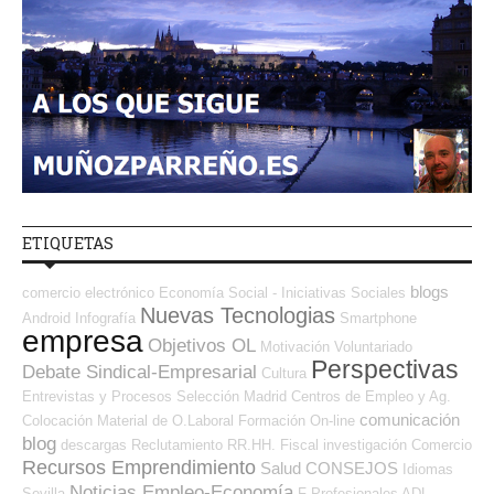
ETIQUETAS
blogs
comercio electrónico
Economía Social - Iniciativas Sociales
Nuevas Tecnologias
Android
Infografía
Smartphone
empresa
Objetivos OL
Motivación
Voluntariado
Perspectivas
Debate Sindical-Empresarial
Cultura
Entrevistas y Procesos Selección
Madrid
Centros de Empleo y Ag.
comunicación
Colocación
Material de O.Laboral
Formación On-line
blog
descargas
Reclutamiento RR.HH.
Fiscal
investigación
Comercio
Recursos Emprendimiento
Salud
CONSEJOS
Idiomas
Noticias Empleo-Economía
Sevilla
F Profesionales ADL