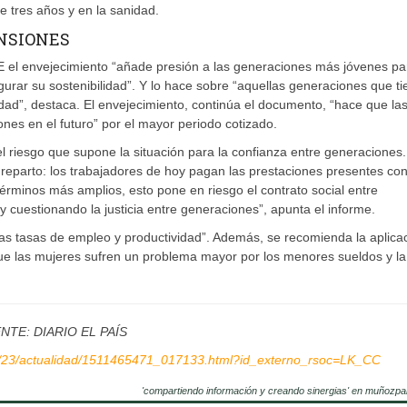
 tres años y en la sanidad.
NSIONES
E el envejecimiento “añade presión a las generaciones más jóvenes pa
gurar su sostenibilidad”. Y lo hace sobre “aquellas generaciones que t
dad”, destaca. El envejecimiento, continúa el documento, “hace que las
nes en el futuro” por el mayor periodo cotizado.
el riesgo que supone la situación para la confianza entre generaciones.
e reparto: los trabajadores de hoy pagan las prestaciones presentes co
 términos más amplios, esto pone en riesgo el contrato social entre
 cuestionando la justicia entre generaciones”, apunta el informe.
las tasas de empleo y productividad”. Además, se recomienda la aplica
ue las mujeres sufren un problema mayor por los menores sueldos y la
NTE: DIARIO EL PAÍS
11/23/actualidad/1511465471_017133.html?id_externo_rsoc=LK_CC
'compartiendo información y creando sinergias' en muñozpa