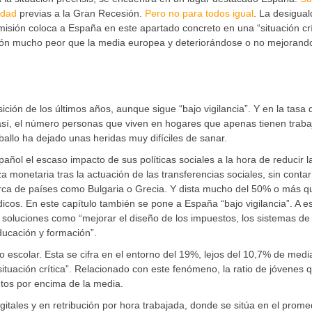
idad
previas a la Gran Recesión.
Pero no para todos igual
. La desigua
misión coloca a España en este apartado concreto en una “situación crí
ación mucho peor que la media europea y deteriorándose o no mejorando
ción de los últimos años, aunque sigue “bajo vigilancia”. Y en la tasa 
así, el número personas que viven en hogares que apenas tienen traba
llo ha dejado unas heridas muy difíciles de sanar.
añol el escaso impacto de sus políticas sociales a la hora de reducir l
monetaria tras la actuación de las transferencias sociales, sin contar
erca de países como Bulgaria o Grecia. Y dista mucho del 50% o más q
dicos. En este capítulo también se pone a España “bajo vigilancia”. A e
 soluciones como “mejorar el diseño de los impuestos, los sistemas de
ducación y formación”.
 escolar. Esta se cifra en el entorno del 19%, lejos del 10,7% de medi
ituación crítica”. Relacionado con este fenómeno, la ratio de jóvenes q
ntos por encima de la media.
itales y en retribución por hora trabajada, donde se sitúa en el prome