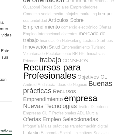
comunicación
Material de
O.Laboral
Redes Sociales Emprendedores
tiempo
Comercio
social media
Infojobs
marketing
Artículos Sobre
sostenibilidad
ra
Emprendimiento
comercio electrónico
Ofertas
ienen
mercado de
Empleo Internacional
docentes
 vidas
trabajo
financiación
Networking
Lectura
Start-ups
Innovación
Salud
Emprendimiento
Turismo
 Este
Voluntariado
Reclutamiento RR.HH.
Iniciativas
n sus
trabajo
CONSEJOS
Privadas
Recursos para
Profesionales
Objetivos OL
ción
Buenas
Android
Andalucía
Ideas de Negocio
prácticas
Recursos
empresa
Emprendimiento
Nuevas Tecnologias
Twitter
Directorios
Empresas OL
F Profesionales ADL
Murcia
Ofertas Empleo Seleccionadas
Infografía
Malas prácticas
transformación digital
rreño.es
Linkedin
Economía Social - Iniciativas Sociales