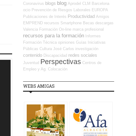
blog
blogs
Coronavirus
Aprodel CLM
Barcelona
ocio
Prevención de Riesgos Laborales
EUROPA
Productividad
Publicaciones de Interés
Amigos
EMPREND
recursos
Smartphone
Becas
descargas
Valencia
Formación On-line
marca profesional
recursos para la formación
Informes
Formación Técnica
opiniones
Guías
Iniciativas
Públicas
Cultura
José Carlos
investigación
contenido
redes sociales
Discapacidad
Perspectivas
Juventud
Centros de
Empleo y Ag. Colocación
WEBS AMIGAS