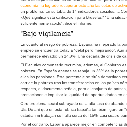
economía ha logrado recuperar este año las cotas de activ
un problema. En su tabla de 14 indicadores sociales, la Co
¿Qué significa esta calificación para Bruselas? “Una situ
suficientemente rápido”, dice el informe.
“Bajo vigilancia”
En cuanto al riesgo de pobreza, España ha mejorado la posi
empleo se encuentra todavía “débil pero mejorando”. Aun 
permanece elevado: un 14,9%. Una década de crisis de caba
El Ejecutivo comunitario recrimina, además, al Gobierno esp
pobreza. En España apenas se rebaja un 25% de la pobreza 
ellas las pensiones. Este porcentaje se sitúa demasiado c
corrige la pobreza tras las transferencias en los países nór
respecto, el documento señala, para el conjunto de países,
prestaciones e impulsar la igualdad de oportunidades en e
Otro problema social subrayado es la alta tasa de abandono
UE. De ahí que en esta rúbrica España también figure en “s
estudian ni trabajan se halla cerca del 15%, casi cuatro pu
Por el contrario, España aparece mejor en competencias dig