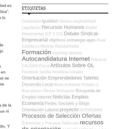
ldad es
ETIQUETAS
tica”.
 lo
Igualdad
Creatividad
clientes
empleabilidad
Recursos Humanos
Legislación
Madrid
Debate Sindical-
Herramientas (CP Y CV)
Empresarial
objetivos
estrategia
apps
Rural
de
Castilla La Mancha
Reclutamiento
Formación
jo
coaching
Idiomas
Autocandidatura Internet
Prácticas
Artículos Sobre OL
CALIDAD
Fiscal
a
Facebook
Sevilla
Iniciativas Locales
 en
Orientación Emprendedores
Talento
ue se
Desarrollo Local
ste
Medio Ambiente
Portales y
Búsqueda de
Buscadores Ofertas
Motivación
Noticias Empleo-
Empleo Internet
Economía
Redes Sociales y Blogs
a de la
proyecto
Orientación Laboral
DIVERSIDAD
ue ni
Procesos de Selección Ofertas
recursos
Entrevistas y Procesos Selección
dio. Y
de orientación