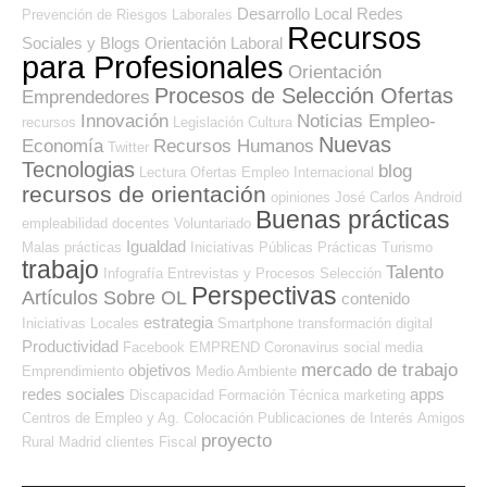
Desarrollo Local
Redes
Prevención de Riesgos Laborales
Recursos
Sociales y Blogs Orientación Laboral
para Profesionales
Orientación
Procesos de Selección Ofertas
Emprendedores
Innovación
Noticias Empleo-
recursos
Legislación
Cultura
Nuevas
Economía
Recursos Humanos
Twitter
Tecnologias
blog
Lectura
Ofertas Empleo Internacional
recursos de orientación
opiniones
José Carlos
Android
Buenas prácticas
empleabilidad
docentes
Voluntariado
Igualdad
Malas prácticas
Iniciativas Públicas
Prácticas
Turismo
trabajo
Talento
Infografía
Entrevistas y Procesos Selección
Perspectivas
Artículos Sobre OL
contenido
estrategia
Iniciativas Locales
Smartphone
transformación digital
Productividad
Facebook
EMPREND
Coronavirus
social media
mercado de trabajo
objetivos
Emprendimiento
Medio Ambiente
redes sociales
apps
Discapacidad
Formación Técnica
marketing
Centros de Empleo y Ag. Colocación
Publicaciones de Interés
Amigos
proyecto
Rural
Madrid
clientes
Fiscal