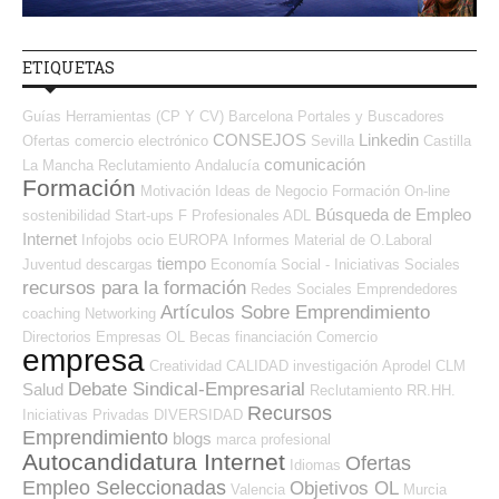
ETIQUETAS
Guías
Herramientas (CP Y CV)
Barcelona
Portales y Buscadores
CONSEJOS
Linkedin
Ofertas
comercio electrónico
Sevilla
Castilla
comunicación
La Mancha
Reclutamiento
Andalucía
Formación
Motivación
Ideas de Negocio
Formación On-line
Búsqueda de Empleo
sostenibilidad
Start-ups
F Profesionales ADL
Internet
Infojobs
ocio
EUROPA
Informes
Material de O.Laboral
tiempo
Juventud
descargas
Economía Social - Iniciativas Sociales
recursos para la formación
Redes Sociales Emprendedores
Artículos Sobre Emprendimiento
coaching
Networking
Directorios Empresas OL
Becas
financiación
Comercio
empresa
Creatividad
CALIDAD
investigación
Aprodel CLM
Debate Sindical-Empresarial
Salud
Reclutamiento RR.HH.
Recursos
Iniciativas Privadas
DIVERSIDAD
Emprendimiento
blogs
marca profesional
Autocandidatura Internet
Ofertas
Idiomas
Empleo Seleccionadas
Objetivos OL
Valencia
Murcia