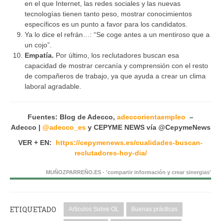
en el que Internet, las redes sociales y las nuevas
tecnologías tienen tanto peso, mostrar conocimientos
específicos es un punto a favor para los candidatos.
Ya lo dice el refrán…: “Se coge antes a un mentiroso que a
un cojo”.
Empatía.
Por último, los reclutadores buscan esa
capacidad de mostrar cercanía y comprensión con el resto
de compañeros de trabajo, ya que ayuda a crear un clima
laboral agradable.
Fuentes: Blog de Adecco,
adeccorientaempleo
–
Adecco |
@adecco_es
y CEPYME NEWS vía @CepymeNews
VER + EN:
https://cepymenews.es/cualidades-buscan-
reclutadores-hoy-dia/
MUÑOZPARREÑO.ES - 'compartir información y crear sinergias'
ETIQUETADO
Artículos Sobre OL
Buenas prácticas