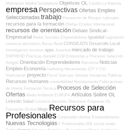
Objetivos OL
Motivación
Madrid
Smartphone
Castilla La Mancha
empresa
Perspectivas
Ofertas Empleo
trabajo
Seleccionadas
Prevención de Riesgos Laborales
recursos para la formación
Ofertas Empleo Internacional
recursos de orientación
Debate Sindical-
Empresarial
Igualdad
Redes Sociales Emprendedores
Legislación
CONSEJOS
Desarrollo Local
comercio electrónico
Becas
Rural
mercado de trabajo
apps
investigación
recursos
Juventud
EMPREND
Prácticas
Aprodel CLM
Entrevistas y Procesos Selección
Orientación Emprendedores
Noticias
Amigos
Barcelona
Empleo-Economía
marketing
Herramientas (CP Y CV)
proyecto
financiación
Fiscal
Start-ups
Idiomas
Iniciativas Públicas
Recursos Humanos
sostenibilidad
Reclutamiento
Publicaciones
Procesos de Selección
de Interés
Formación Técnica
Ofertas
Artículos Sobre OL
Medio Ambiente
EUROPA
Linkedin
Salud
Comercio
docentes
Directorios Empresas OL
Recursos para
blogs
Formación On-line
Profesionales
Creatividad
clientes
Emprendimiento
Nuevas Tecnologias
F Profesionales ADL
social media
tiempo