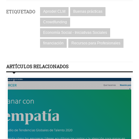
ETIQUETADO
Aprodel CLM
Buenas prácticas
Crowdfunding
Economía Social - Iniciativas Sociales
financiación
Recursos para Profesionales
ARTÍCULOS RELACIONADOS