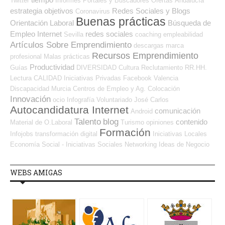
Twitter
Informes
Portales y Buscadores Ofertas
Andalucía
estrategia
objetivos
Redes Sociales y Blogs
Coronavirus
Buenas prácticas
Orientación Laboral
Búsqueda de
Empleo Internet
redes sociales
Sevilla
coaching
empleabilidad
Artículos Sobre Emprendimiento
descargas
marca
Recursos Emprendimiento
profesional
Malas prácticas
Productividad
Guías
DIVERSIDAD
Cultura
Reclutamiento RR.HH.
Lectura
CALIDAD
Iniciativas Privadas
Facebook
Valencia
Discapacidad
Murcia
Centros de Empleo y Ag. Colocación
Innovación
ocio
Infografía
Voluntariado
José Carlos
Autocandidatura Internet
comunicación
Android
Talento
blog
contenido
Material de O.Laboral
Turismo
opiniones
Formación
Infojobs
transformación digital
Iniciativas Locales
Economía Social - Iniciativas Sociales
Networking
Ideas de Negocio
WEBS AMIGAS