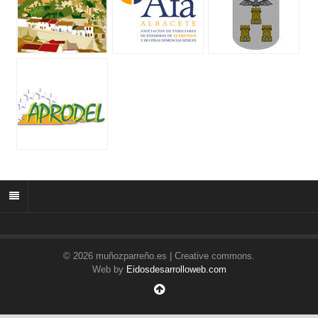
© 2026 muñozparreño.es | Creative commons.
Web by
Eidosdesarrolloweb.com