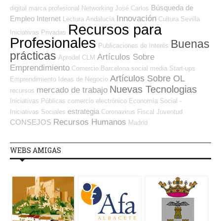
Búsqueda de
digital
marca profesional
Networking
José Carlos
Innovación
Empleo Internet
Lectura
Andalucía
Cultura
Sevilla
Recursos para
Iniciativas Privadas
Profesionales
Buenas
Publicaciones de Interés
prácticas
Artículos Sobre
Aprodel CLM
Emprendimiento
Comercio
Barcelona
social media
Start-ups
Artículos Sobre OL
Emprendimiento
Ideas de Negocio
Nuevas Tecnologias
mercado de trabajo
recursos
Iniciativas Públicas
comercio electrónico
Economía Social -
estrategia
Iniciativas Sociales
Coronavirus
Fiscal
Juventud
Recursos Humanos
CONSEJOS
Madrid
WEBS AMIGAS