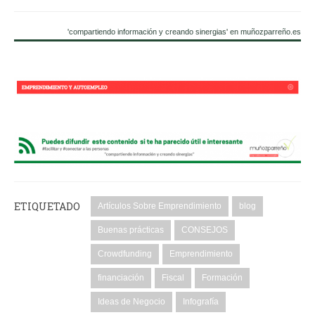
'compartiendo información y creando sinergias' en muñozparreño.es
ETIQUETADO
Artículos Sobre Emprendimiento
blog
Buenas prácticas
CONSEJOS
Crowdfunding
Emprendimiento
financiación
Fiscal
Formación
Ideas de Negocio
Infografía