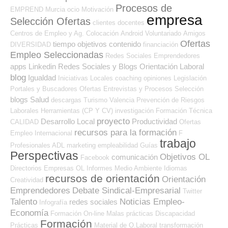
Procesos de
EMPREND
Murcia
ocio
Motivación
empresa
Selección Ofertas
clientes
docentes
Centros de Empleo y Ag. Colocación
Android
Voluntariado
Amigos
Ofertas
tiempo
objetivos
contenido
DIVERSIDAD
financiación
Empleo Seleccionadas
Redes Sociales Emprendedores
apps
Linkedin
Redes Sociales y Blogs Orientación Laboral
blog
Igualdad
Iniciativas Locales
coaching
opiniones
Legislación
Portales y Buscadores Ofertas
Entrevistas y Procesos Selección
blogs
Salud
descargas
Turismo
Valencia
Prevención de Riesgos
Laborales
Herramientas (CP Y CV)
investigación
Formación Técnica
proyecto
Desarrollo Local
Productividad
CALIDAD
Ofertas
recursos para la formación
Empleo Internacional
F
trabajo
Profesionales ADL
marketing
empleabilidad
Guías
Perspectivas
Objetivos OL
comunicación
Facebook
Directorios Empresas OL
Informes
Medio Ambiente
Idiomas
recursos de orientación
Orientación
Creatividad
Emprendedores
Debate Sindical-Empresarial
Twitter
Talento
Noticias Empleo-
redes sociales
Infografía
Economía
Formación On-line
Malas prácticas
Discapacidad
Formación
Prácticas
Material de O.Laboral
transformación