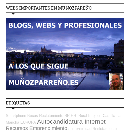
WEBS IMPORTANTES EN MUÑOZPAREÑO
ETIQUETAS
Smartphone
Becas
Reclutamiento RR.HH.
Rural
Infojobs
Castilla La
Autocandidatura Internet
Mancha
EUROPA
Recursos Emprendimiento
sostenibilidad
Reclutamiento