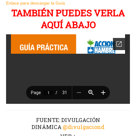
Enlace para descargar la Guía
TAMBIÉN PUEDES VERLA
AQUÍ ABAJO
FUENTE: DIVULGACIÓN
DINÁMICA
@divulgaciond