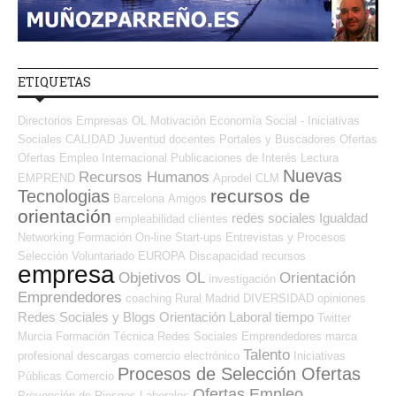
ETIQUETAS
Directorios Empresas OL
Motivación
Economía Social - Iniciativas
Sociales
CALIDAD
Juventud
docentes
Portales y Buscadores Ofertas
Ofertas Empleo Internacional
Publicaciones de Interés
Lectura
Nuevas
Recursos Humanos
EMPREND
Aprodel CLM
recursos de
Tecnologias
Barcelona
Amigos
orientación
redes sociales
Igualdad
empleabilidad
clientes
Networking
Formación On-line
Start-ups
Entrevistas y Procesos
Selección
Voluntariado
EUROPA
Discapacidad
recursos
empresa
Objetivos OL
Orientación
investigación
Emprendedores
coaching
Rural
Madrid
DIVERSIDAD
opiniones
Redes Sociales y Blogs Orientación Laboral
tiempo
Twitter
Murcia
Formación Técnica
Redes Sociales Emprendedores
marca
Talento
profesional
descargas
comercio electrónico
Iniciativas
Procesos de Selección Ofertas
Públicas
Comercio
Ofertas Empleo
Prevención de Riesgos Laborales