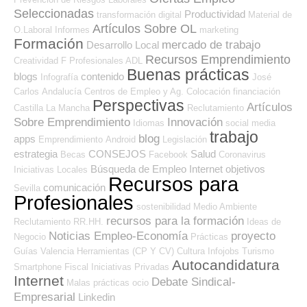
Seleccionadas
Productividad
transformación digital
Material de
Artículos Sobre OL
O.Laboral
Informes
marketing
Formación
mercado de trabajo
Desarrollo Local
Recursos Emprendimiento
Creatividad
F Profesionales ADL
Buenas prácticas
blogs
contenido
Infografía
José
Carlos
Andalucía
Centros de Empleo y Ag. Colocación
financiación
Perspectivas
Artículos
Castilla La Mancha
Reclutamiento
Sobre Emprendimiento
Innovación
Idiomas
social media
trabajo
blog
apps
Emprendimiento
Android
Legislación
estrategia
CONSEJOS
Salud
Becas
Facebook
Coronavirus
Búsqueda de Empleo Internet
objetivos
Iniciativas Locales
Recursos para
comunicación
Sevilla
Profesionales
sostenibilidad
Medio Ambiente
recursos para la formación
Reclutamiento RR.HH.
Ideas de
Noticias Empleo-Economía
proyecto
Negocio
Prácticas
Guías
Valencia
Herramientas (CP Y CV)
Cultura
Infojobs
Turismo
Autocandidatura
Smartphone
Fiscal
Iniciativas Privadas
Internet
Debate Sindical-
Malas prácticas
ocio
Empresarial
Linkedin