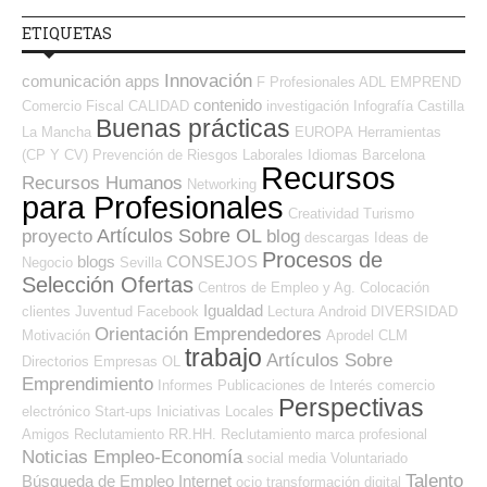
ETIQUETAS
Innovación
comunicación
apps
F Profesionales ADL
EMPREND
contenido
Comercio
Fiscal
CALIDAD
investigación
Infografía
Castilla
Buenas prácticas
La Mancha
EUROPA
Herramientas
(CP Y CV)
Prevención de Riesgos Laborales
Idiomas
Barcelona
Recursos
Recursos Humanos
Networking
para Profesionales
Creatividad
Turismo
Artículos Sobre OL
proyecto
blog
descargas
Ideas de
Procesos de
blogs
CONSEJOS
Negocio
Sevilla
Selección Ofertas
Centros de Empleo y Ag. Colocación
Igualdad
clientes
Juventud
Facebook
Lectura
Android
DIVERSIDAD
Orientación Emprendedores
Motivación
Aprodel CLM
trabajo
Artículos Sobre
Directorios Empresas OL
Emprendimiento
Informes
Publicaciones de Interés
comercio
Perspectivas
electrónico
Start-ups
Iniciativas Locales
Amigos
Reclutamiento RR.HH.
Reclutamiento
marca profesional
Noticias Empleo-Economía
social media
Voluntariado
Talento
Búsqueda de Empleo Internet
ocio
transformación digital