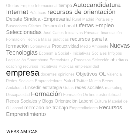
Autocandidatura
tiempo
Ofertas Empleo Internacional
Internet
recursos de orientación
Prácticas
Debate Sindical-Empresarial
Rural
Madrid
Portales y
Ofertas Empleo
Desarrollo Local
Buscadores Ofertas
Seleccionadas
José Carlos
Iniciativas Privadas
financiación
recursos para la
Formación Técnica
Malas prácticas
Nuevas
formación
Productividad
Coronavirus
Medio Ambiente
Tecnologias
Economía Social - Iniciativas Sociales
Infojobs
objetivos
Legislación
Smartphone
Entrevistas y Procesos Selección
coaching
recursos
Iniciativas Públicas
empleabilidad
empresa
Objetivos OL
docentes
opiniones
Valencia
Salud
Redes Sociales Emprendedores
Twitter
Murcia
Becas
Linkedin
estrategia
redes sociales
Andalucía
Guías
marketing
Formación
Discapacidad
Formación On-line
sostenibilidad
Redes Sociales y Blogs Orientación Laboral
Cultura
Material de
Recursos
mercado de trabajo
O.Laboral
Emprendimiento
Emprendimiento
WEBS AMIGAS