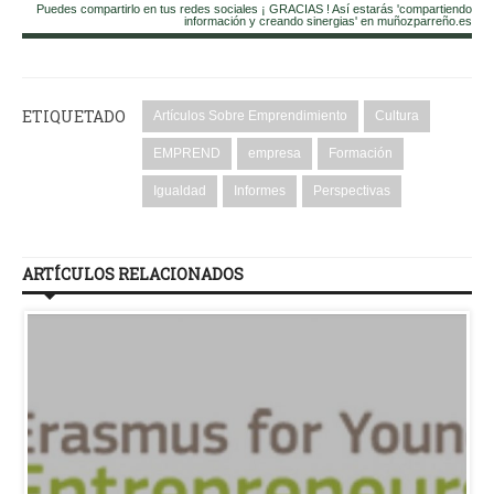
Puedes compartirlo en tus redes sociales ¡ GRACIAS ! Así estarás 'compartiendo
información y creando sinergias' en muñozparreño.es
ETIQUETADO
Artículos Sobre Emprendimiento
Cultura
EMPREND
empresa
Formación
Igualdad
Informes
Perspectivas
ARTÍCULOS RELACIONADOS