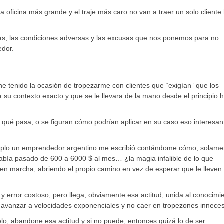
 oficina más grande y el traje más caro no van a traer un solo cliente
stas, las condiciones adversas y las excusas que nos ponemos para no
edor.
he tenido la ocasión de tropezarme con clientes que “exigían” que los
su contexto exacto y que se le llevara de la mano desde el principio 
r qué pasa, o se figuran cómo podrían aplicar en su caso eso interesa
mplo un emprendedor argentino me escribió contándome cómo, solame
, había pasado de 600 a 6000 $ al mes… ¿la magia infalible de lo que
en marcha, abriendo el propio camino en vez de esperar que le lleven 
 error costoso, pero llega, obviamente esa actitud, unida al conocimi
 avanzar a velocidades exponenciales y no caer en tropezones inneces
elo, abandone esa actitud y si no puede, entonces quizá lo de ser