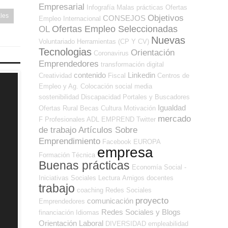
Empresarial
Infografía
Malas prácticas
Ofertas
les
Objetivos
CONSEJOS
Empleo Internacional
Ofertas Empleo Seleccionadas
OL
Nuevas
Voluntariado
Herramientas (CP Y CV)
Tecnologias
Orientación
Coronavirus
Emprendedores
transformación digital
contenido
Linkedin
Creatividad
Fiscal
Centros de
Empleo y Ag. Colocación
social media
sostenibilidad
Discapacidad
Portales y Buscadores
Igualdad
Ofertas
Rural
Becas
Cultura
Motivación
mercado
F Profesionales ADL
EMPREND
Twitter
de trabajo
Artículos Sobre
Emprendimiento
Facebook
EUROPA
empresa
Formación Técnica
Buenas prácticas
Economía Social -
Iniciativas Sociales
Lectura
Amigos
docentes
trabajo
coaching
Redes Sociales
proyecto
comunicación
Emprendedores
Redes Sociales y Blogs
financiación
Idiomas
Orientación Laboral
DIVERSIDAD
empleabilidad