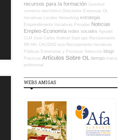
recursos para la formación
Juventud
comercio electrónico
Directorios Empresas OL
estrategia
Iniciativas Locales
Networking
Noticias
Emprendimiento
Iniciativas Privadas
Empleo-Economía
redes sociales
Aprodel
CLM
José Carlos
Android
Start-ups
Reclutamiento
RR.HH.
CALIDAD
ocio
Reclutamiento
Iniciativas
blogs
Públicas
Entrevistas y Procesos Selección
Artículos Sobre OL
tiempo
Prácticas
marca
profesional
WEBS AMIGAS