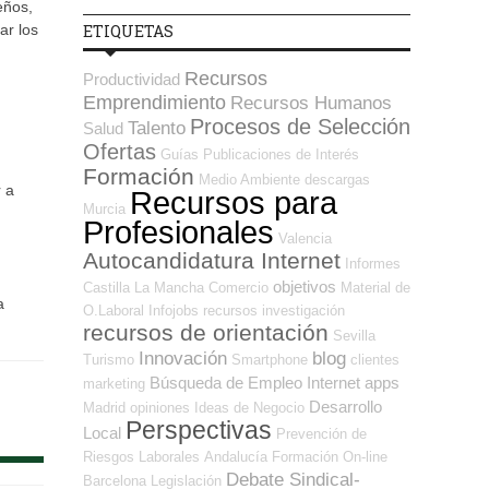
eños,
ETIQUETAS
ar los
Recursos
Productividad
Emprendimiento
Recursos Humanos
Procesos de Selección
Talento
Salud
Ofertas
Guías
Publicaciones de Interés
Formación
Medio Ambiente
descargas
r a
Recursos para
Murcia
Profesionales
Valencia
Autocandidatura Internet
Informes
objetivos
Castilla La Mancha
Comercio
Material de
a
O.Laboral
Infojobs
recursos
investigación
recursos de orientación
Sevilla
Innovación
blog
Turismo
Smartphone
clientes
Búsqueda de Empleo Internet
apps
marketing
Desarrollo
Madrid
opiniones
Ideas de Negocio
Perspectivas
Local
Prevención de
Riesgos Laborales
Andalucía
Formación On-line
Debate Sindical-
Barcelona
Legislación