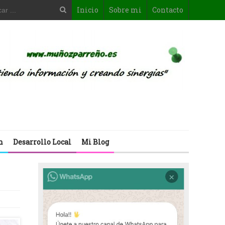
Inicio
Sobre mi
Contacto
n
Desarrollo Local
Mi Blog