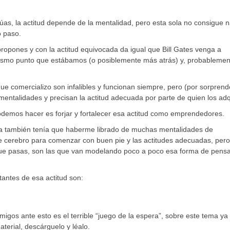
actúas, la actitud depende de la mentalidad, pero esta sola no consigue 
o paso.
propones y con la actitud equivocada da igual que Bill Gates venga a
mismo punto que estábamos (o posiblemente más atrás) y, probablemen
ue comercializo son infalibles y funcionan siempre, pero (por sorpren
ntalidades y precisan la actitud adecuada por parte de quien los adq
demos hacer es forjar y fortalecer esa actitud como emprendedores.
ata también tenía que haberme librado de muchas mentalidades de
de cerebro para comenzar con buen pie y las actitudes adecuadas, per
 que pasas, son las que van modelando poco a poco esa forma de pensa
antes de esa actitud son:
emigos ante esto es el terrible “juego de la espera”, sobre este tema ya
terial, descárguelo y léalo.