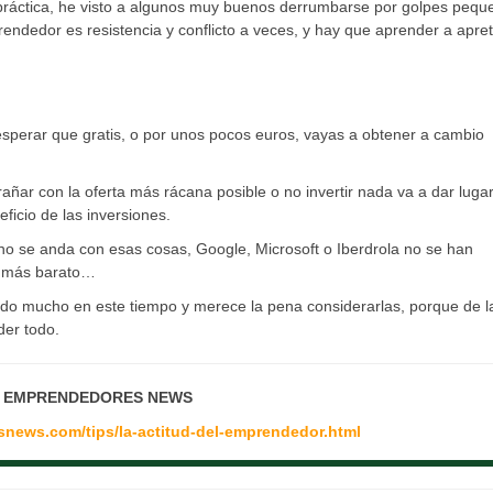
 práctica, he visto a algunos muy buenos derrumbarse por golpes pequ
endedor es resistencia y conflicto a veces, y hay que aprender a apret
esperar que gratis, o por unos pocos euros, vayas a obtener a cambio
ñar con la oferta más rácana posible o no invertir nada va a dar luga
ficio de las inversiones.
no se anda con esas cosas, Google, Microsoft o Iberdrola no se han
no más barato…
do mucho en este tiempo y merece la pena considerarlas, porque de l
der todo.
: EMPRENDEDORES NEWS
snews.com/tips/la-actitud-del-emprendedor.html