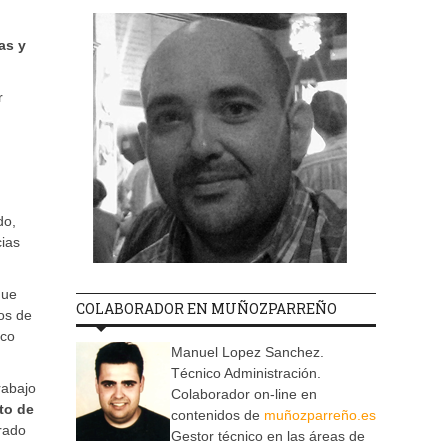
as y
r
do,
cias
que
COLABORADOR EN MUÑOZPARREÑO
os de
ico
Manuel Lopez Sanchez.
Técnico Administración.
rabajo
Colaborador on-line en
to de
contenidos de
muñozparreño.es
urado
Gestor técnico en las áreas de