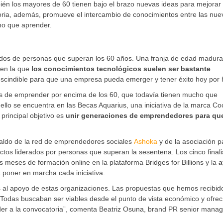
n los mayores de 60 tienen bajo el brazo nuevas ideas para mejorar 
oria, además, promueve el intercambio de conocimientos entre las nue
ho que aprender.
gidos de personas que superan los 60 años. Una franja de edad madura
y en la que
los conocimientos tecnológicos suelen ser bastante
escindible para que una empresa pueda emerger y tener éxito hoy por 
 de emprender por encima de los 60, que todavía tienen mucho que
llo se encuentra en las Becas Aquarius, una iniciativa de la marca Co
principal objetivo es
unir generaciones de emprendedores para qu
paldo de la red de emprendedores sociales
Ashoka
y de la asociación p
os liderados por personas que superan la sesentena. Los cinco finali
es meses de formación online en la plataforma Bridges for Billions y la
a
poner en marcha cada iniciativa.
s al apoyo de estas organizaciones. Las propuestas que hemos recibid
Todas buscaban ser viables desde el punto de vista económico y ofrec
ceder a la convocatoria”, comenta Beatriz Osuna, brand PR senior mana