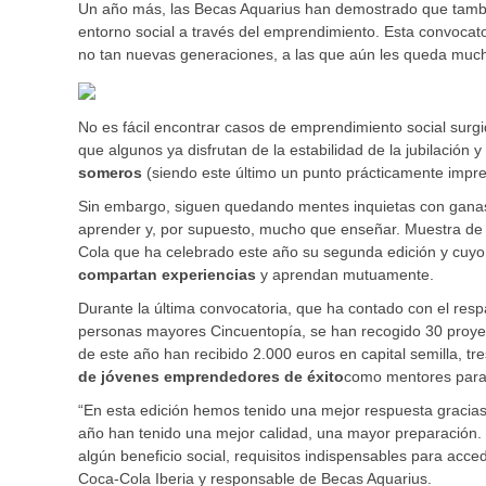
Un año más, las Becas Aquarius han demostrado que tambié
entorno social a través del emprendimiento. Esta convocat
no tan nuevas generaciones, a las que aún les queda muc
No es fácil encontrar casos de emprendimiento social sur
que algunos ya disfrutan de la estabilidad de la jubilación 
someros
(siendo este último un punto prácticamente impr
Sin embargo, siguen quedando mentes inquietas con ganas
aprender y, por supuesto, mucho que enseñar. Muestra de e
Cola que ha celebrado este año su segunda edición y cuyo 
compartan experiencias
y aprendan mutuamente.
Durante la última convocatoria, que ha contado con el res
personas mayores Cincuentopía, se han recogido 30 proyect
de este año han recibido 2.000 euros en capital semilla, tr
de jóvenes emprendedores de éxito
como mentores para 
“En esta edición hemos tenido una mejor respuesta gracia
año han tenido una mejor calidad, una mayor preparación. 
algún beneficio social, requisitos indispensables para ac
Coca-Cola Iberia y responsable de Becas Aquarius.