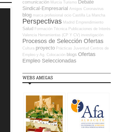
Debate
comunicación
Murcia
Turismo
Sindical-Empresarial
Amigos
Coronavirus
blog
marca profesional
ocio
Castilla La Mancha
Perspectivas
Madrid
Emprendimiento
Salud
Formación Técnica
Publicaciones de Interés
Valencia
Herramientas (CP Y CV)
investigación
Procesos de Selección Ofertas
proyecto
Cultura
Prácticas
Juventud
Centros de
Ofertas
blogs
Empleo y Ag. Colocación
Empleo Seleccionadas
WEBS AMIGAS