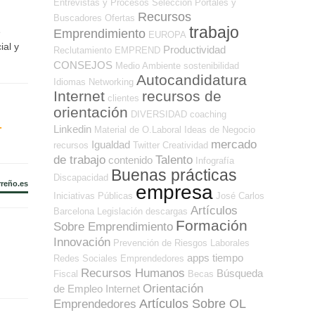
Entrevistas y Procesos Selección
Portales y
Recursos
Buscadores Ofertas
trabajo
e
Emprendimiento
EUROPA
ial y
Productividad
Reclutamiento
EMPREND
CONSEJOS
Medio Ambiente
sostenibilidad
Autocandidatura
Idiomas
Networking
Internet
recursos de
clientes
orientación
DIVERSIDAD
coaching
-
Linkedin
Material de O.Laboral
Ideas de Negocio
mercado
Igualdad
recursos
Twitter
Creatividad
de trabajo
Talento
contenido
Infografía
Buenas prácticas
Discapacidad
rreño.es
empresa
Iniciativas Públicas
José Carlos
Artículos
Barcelona
Legislación
descargas
Formación
Sobre Emprendimiento
Innovación
Prevención de Riesgos Laborales
apps
tiempo
Redes Sociales Emprendedores
Recursos Humanos
Búsqueda
Fiscal
Becas
Orientación
de Empleo Internet
Artículos Sobre OL
Emprendedores