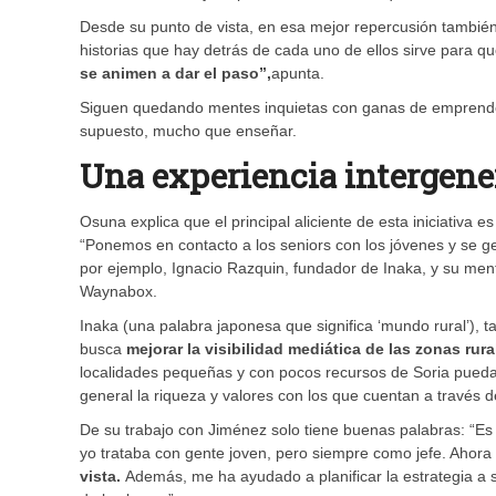
Desde su punto de vista, en esa mejor repercusión también h
historias que hay detrás de cada uno de ellos sirve para 
se animen a dar el paso”,
apunta.
Siguen quedando mentes inquietas con ganas de emprender
supuesto, mucho que enseñar.
Una experiencia intergene
Osuna explica que el principal aliciente de esta iniciativa
“Ponemos en contacto a los seniors con los jóvenes y se 
por ejemplo, Ignacio Razquin, fundador de Inaka, y su ment
Waynabox.
Inaka (una palabra japonesa que significa ‘mundo rural’), t
busca
mejorar la visibilidad mediática de las zonas ru
localidades pequeñas y con pocos recursos de Soria pueda
general la riqueza y valores con los que cuentan a través 
De su trabajo con Jiménez solo tiene buenas palabras: “Es u
yo trataba con gente joven, pero siempre como jefe. Ahora
vista.
Además, me ha ayudado a planificar la estrategia a s