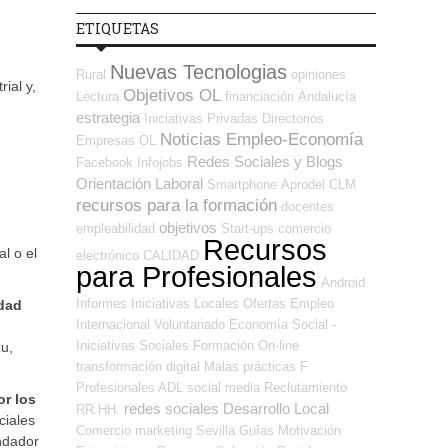
ETIQUETAS
Nuevas Tecnologias
Rural
opiniones
ial y,
Objetivos OL
Lectura
financiación
Andalucía
estrategia
Iniciativas Privadas
Directorios
Noticias Empleo-Economía
Empresas OL
Redes Sociales y Blogs
Facebook
Infojobs
Orientación Laboral
Smartphone
Aprodel CLM
recursos para la formación
docentes
objetivos
empleabilidad
Start-ups
comercio
Recursos
l o el
electrónico
CALIDAD
para Profesionales
Android
Informes
Iniciativas Locales
Ofertas Empleo
idad
Internacional
Voluntariado
Economía Social -
Iniciativas Sociales
Formación On-line
zu,
transformación digital
Malas prácticas
F
Profesionales ADL
social media
Reclutamiento
r los
redes sociales
Desarrollo Local
RR.HH.
ciales
Comercio
marketing
Sevilla
Guías
Motivación
undador