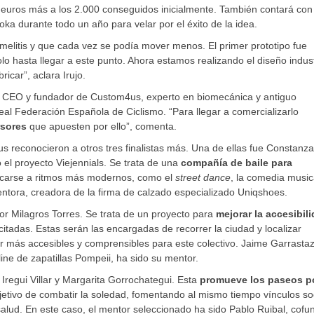
uros más a los 2.000 conseguidos inicialmente. También contará con
 durante todo un año para velar por el éxito de la idea.
omelitis y que cada vez se podía mover menos. El primer prototipo fue
o hasta llegar a este punto. Ahora estamos realizando el diseño industr
car”, aclara Irujo.
ri, CEO y fundador de Custom4us, experto en biomecánica y antiguo
eal Federación Española de Ciclismo. “Para llegar a comercializarlo
rsores
que apuesten por ello”, comenta.
s reconocieron a otros tres finalistas más. Una de ellas fue Constanza
el proyecto Viejennials. Se trata de una
compañía de baile para
cercarse a ritmos más modernos, como el
street dance
, la comedia musica
ora, creadora de la firma de calzado especializado Uniqshoes.
or Milagros Torres. Se trata de un proyecto para
mejorar la accesibil
itadas. Estas serán las encargadas de recorrer la ciudad y localizar
er más accesibles y comprensibles para este colectivo. Jaime Garrasta
ne de zapatillas Pompeii, ha sido su mentor.
Iregui Villar y Margarita Gorrochategui. Esta
promueve los paseos po
jetivo de combatir la soledad, fomentando al mismo tiempo vínculos so
 salud. En este caso, el mentor seleccionado ha sido Pablo Ruibal, cof