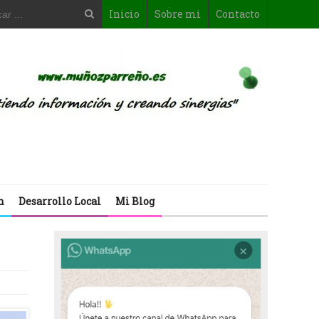
Inicio
Sobre mi
Contacto
n
Desarrollo Local
Mi Blog