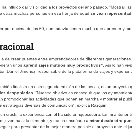
a influido dar visibilidad a los proyectos del año pasado. “Mostrar las
que otras muchas personas en esa franja de edad
se vean representad
 por encima de los 60, que todavía tienen mucho que aprender y, po
racional
 es la de crear puentes entre emprendedores de diferentes generaciones.
generan unos
aprendizajes mutuos muy productivos”.
Así lo han vivi
or, Daniel Jiménez, responsable de la plataforma de viajes y experien
ambién finalista en esta segunda edición de las becas, es un proyecto 
rales despobladas.
“Nuestro objetivo es conseguir que los ayuntamient
n promocionar las actividades que ponen en marcha y mostrar al públ
de estrategias diversas de comunicación”, explica Razquin.
n crack, la experiencia con él ha sido enriquecedora. En mi anterior t
 el joven ha sido el mentor, y me ha enseñado a
mirar desde otro pun
eguir para presentar de la mejor manera posible el proyecto ante el j