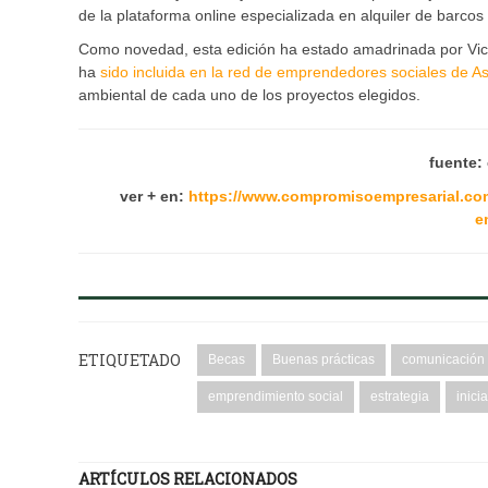
de la plataforma online especializada en alquiler de barco
Como novedad, esta edición ha estado amadrinada por Vict
ha
sido incluida en la red de emprendedores sociales de A
ambiental de cada uno de los proyectos elegidos.
fuente:
ver + en:
https://www.compromisoempresarial.com
e
ETIQUETADO
Becas
Buenas prácticas
comunicación
emprendimiento social
estrategia
inici
ARTÍCULOS RELACIONADOS