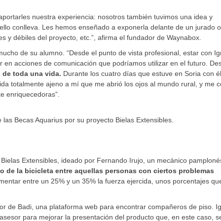
portarles nuestra experiencia: nosotros también tuvimos una idea y
 ello conlleva. Les hemos enseñado a exponerla delante de un jurado 
tes y débiles del proyecto, etc.”, afirma el fundador de Waynabox.
mucho de su alumno. “Desde el punto de vista profesional, estar con Ig
 en acciones de comunicación que podríamos utilizar en el futuro. De
 de toda una vida.
Durante los cuatro días que estuve en Soria con é
ida totalmente ajeno a mí que me abrió los ojos al mundo rural, y me 
e enriquecedoras”.
 las Becas Aquarius por su proyecto Bielas Extensibles.
to Bielas Extensibles, ideado por Fernando Irujo, un mecánico pamploné
uso de la bicicleta entre aquellas personas con ciertos problemas
mentar entre un 25% y un 35% la fuerza ejercida, unos porcentajes qu
or de Badi, una plataforma web para encontrar compañeros de piso. I
asesor para mejorar la presentación del producto que, en este caso, s