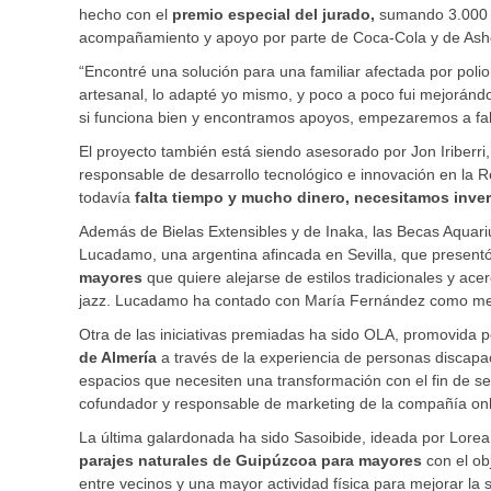
hecho con el
premio especial del jurado,
sumando 3.000 e
acompañamiento y apoyo por parte de Coca-Cola y de Ashoka
“Encontré una solución para una familiar afectada por poli
artesanal, lo adapté yo mismo, y poco a poco fui mejorándol
si funciona bien y encontramos apoyos, empezaremos a fabri
El proyecto también está siendo asesorado por Jon Iriber
responsable de desarrollo tecnológico e innovación en la R
todavía
falta tiempo y mucho dinero, necesitamos inve
Además de Bielas Extensibles y de Inaka, las Becas Aquariu
Lucadamo, una argentina afincada en Sevilla, que presentó 
mayores
que quiere alejarse de estilos tradicionales y a
jazz. Lucadamo ha contado con María Fernández como ment
Otra de las iniciativas premiadas ha sido OLA, promovida p
de Almería
a través de la experiencia de personas discapac
espacios que necesiten una transformación con el fin de s
cofundador y responsable de marketing de la compañía onli
La última galardonada ha sido Sasoibide, ideada por Lorea 
parajes naturales de Guipúzcoa para mayores
con el ob
entre vecinos y una mayor actividad física para mejorar la