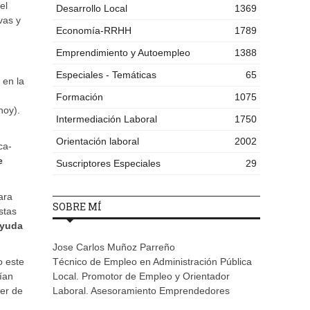
el
Desarrollo Local
1369
vas y
Economía-RRHH
1789
Emprendimiento y Autoempleo
1388
Especiales - Temáticas
65
 en la
Formación
1075
hoy).
Intermediación Laboral
1750
Orientación laboral
2002
ca-
e
Suscriptores Especiales
29
ara
SOBRE MÍ
stas
yuda
Jose Carlos Muñoz Parreño
o este
Técnico de Empleo en Administración Pública
ían
Local. Promotor de Empleo y Orientador
ger de
Laboral. Asesoramiento Emprendedores