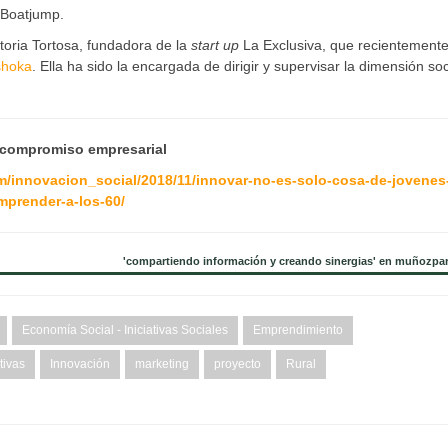
s Boatjump.
oria Tortosa, fundadora de la
start up
La Exclusiva, que recientement
shoka
. Ella ha sido la encargada de dirigir y supervisar la dimensión soc
 compromiso empresarial
/innovacion_social/2018/11/innovar-no-es-solo-cosa-de-jovenes
mprender-a-los-60/
'compartiendo información y creando sinergias' en muñozpa
Economía Social - Iniciativas Sociales
Emprendimiento
ativas
Innovación
marketing
proyecto
Rural