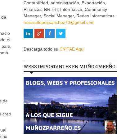
Contabilidad, administración, Exportación,
Finanzas, RR.HH, Informática, Community
Manager, Social Manager, Redes Informaticas.
o de
manuellopezsanchez73@gmail.com
nacio
sde el
l para
Descarga todo su
CVITAE Aquí
contó
WEBS IMPORTANTES EN MUÑOZPAREÑO
s de
e creo
gual
e ha