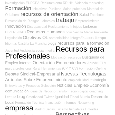
investigación
EUROPA
Reclutamiento RR.HH.
Valencia
marketing
Formación
Iniciativas Públicas
Malas prácticas
Material de
recursos de orientación
Salud
O.Laboral
Facebook
trabajo
Prevención de Riesgos Laborales
Emprendimiento
Innovación
Linkedin
Discapacidad
Reclutamiento
Infojobs
Recursos Humanos
DIVERSIDAD
ocio
Sevilla
Medio Ambiente
Objetivos OL
apps
tiempo
Legislación
sostenibilidad
Infografía
recursos para la formación
blogs
Idiomas
Castilla La Mancha
Recursos para
Juventud
Andalucía
social media
Profesionales
Búsqueda de
Motivación
recursos
Orientación Emprendedores
Empleo Internet
Aprodel CLM
marca profesional
Rural
Herramientas (CP Y CV)
Formación On-line
Nuevas Tecnologias
Debate Sindical-Empresarial
Artículos Sobre Emprendimiento
estrategia
empleabilidad
Noticias Empleo-Economía
Entrevistas y Procesos Selección
comunicación
Ideas de Negocio
transformación digital
coaching
blog
Igualdad
Desarrollo
Lectura
Creatividad
Twitter
Fiscal
Murcia
Local
Formación Técnica
financiación
Informes
Networking
empresa
Madrid
Becas
Turismo
Iniciativas Privadas
Perspectivas