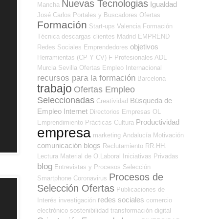
Nuevas Tecnologias
Igualdad
Mancha
José Carlos
Portales y Buscadores Ofertas
Formación
Start-ups
Valencia
Formación
Técnica
descargas
clientes
Madrid
EMPREND
objetivos
Redes Sociales Emprendedores
Herramientas (CP Y CV)
F Profesionales ADL
Murcia
Sevilla
Ofertas Empleo Internacional
recursos para la formación
Barcelona
trabajo
Ofertas Empleo
Seleccionadas
Búsqueda de
Creatividad
Empleo Internet
Directorios Empresas OL
Productividad
Emprendimiento
Prácticas
Cultura
empresa
marketing
Andalucía
Motivación
comunicación
blogs
Reclutamiento RR.HH.
Lectura
Material de O.Laboral
Iniciativas Privadas
blog
Entrevistas y Procesos Selección
Procesos de
Smartphone
Coronavirus
Selección Ofertas
Publicaciones de
redes sociales
Interés
investigación
comercio
electrónico
sostenibilidad
transformación digital