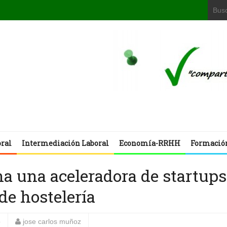
oral
Intermediación Laboral
Economía-RRHH
Formació
a una aceleradora de startups
de hostelería
o
jose carlos muñoz