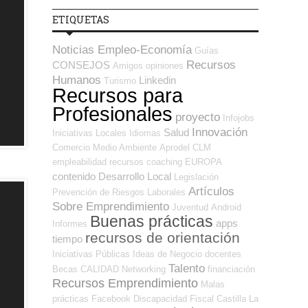
ETIQUETAS
Noticias Empleo-Economía
Guías
Recursos
CONSEJOS
Amigos
opiniones
Humanos
Linkedin
Turismo
Recursos para
Profesionales
proyecto
Infojobs
Innovación
Salud
Iniciativas Locales
Idiomas
Comercio
Medio Ambiente
Aprodel CLM
empleabilidad
recursos
coaching
EUROPA
contenido
Desarrollo Local
Legislación
Artículos
Prevención de Riesgos Laborales
Sobre Emprendimiento
Juventud
Android
Buenas prácticas
apps
Informes
recursos de orientación
tiempo
Iniciativas Públicas
Ideas de Negocio
docentes
Talento
Becas
CALIDAD
Networking
financiación
Recursos Emprendimiento
Malas
prácticas
Facebook
Discapacidad
Fiscal
Castilla La