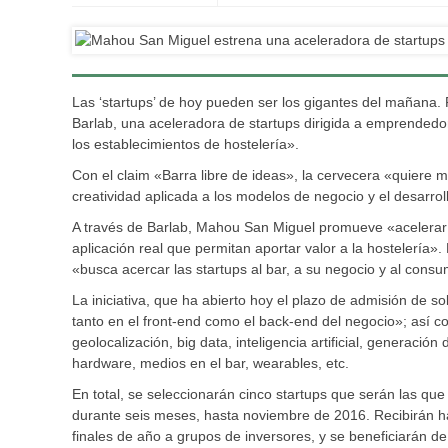
Las ‘startups’ de hoy pueden ser los gigantes del mañana
Barlab, una aceleradora de startups dirigida a emprendedo
los establecimientos de hostelería».
Con el claim «Barra libre de ideas», la cervecera «quiere 
creatividad aplicada a los modelos de negocio y el desarrol
A través de Barlab, Mahou San Miguel promueve «acelerar 
aplicación real que permitan aportar valor a la hostelería»
«busca acercar las startups al bar, a su negocio y al consum
La iniciativa, que ha abierto hoy el plazo de admisión de sol
tanto en el front-end como el back-end del negocio»; así c
geolocalización, big data, inteligencia artificial, generac
hardware, medios en el bar, wearables, etc.
En total, se seleccionarán cinco startups que serán las qu
durante seis meses, hasta noviembre de 2016. Recibirán ha
finales de año a grupos de inversores, y se beneficiarán de