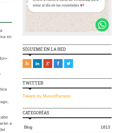
ha
ica en
SÍGUEME EN LA RED
dor».
b
TWITTER
tica
Tweets by MunozParreno
pago,
CATEGORÍAS
 cabo
tarán a
Blog
1813
del