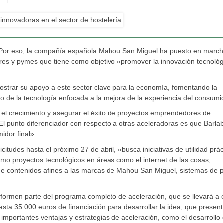
. Por eso, la compañía española Mahou San Miguel ha puesto en marc
res y pymes que tiene como objetivo «promover la innovación tecnológ
mostrar su apoyo a este sector clave para la economía, fomentando la
lo de la tecnología enfocada a la mejora de la experiencia del consumi
el crecimiento y asegurar el éxito de proyectos emprendedores de
. El punto diferenciador con respecto a otras aceleradoras es que Barla
idor final».
icitudes hasta el próximo 27 de abril, «busca iniciativas de utilidad prác
omo proyectos tecnológicos en áreas como el internet de las cosas,
ión de contenidos afines a las marcas de Mahou San Miguel, sistemas de 
e formen parte del programa completo de aceleración, que se llevará a
sta 35.000 euros de financiación para desarrollar la idea, que presen
 importantes ventajas y estrategias de aceleración, como el desarrollo 