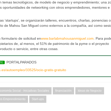
 en temas tecnológicos, de modelo de negocio y emprendimiento; una z
s oportunidades de networking con otros emprendedores, mentores e
 ‘startups’, se organizarán talleres, encuentros, charlas, ponencias 
anto de Mahou San Miguel como externos a la compañía, así como sesi
 formulario de solicitud en
www.barlabmahousanmiguel.com
. Para pod
ietarios de, al menos, el 51% de patrimonio de la pyme o el proyecto
oducto o servicio, entre otras cosas.
PORTALPARADOS
TE:
s.es/autoempleo/33525/ocio-gratis-gratuito
conomía Social - Iniciativas Sociales
financiación
Ideas de Negocio
os Emprendimiento
Start-ups