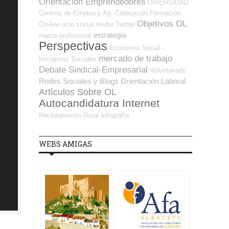
Orientación Emprendedores
DIVERSIDAD
Centros de Empleo y Ag. Colocación
Formación
Objetivos OL
On-line
ocio
social media
Twitter
estrategia
marca profesional
Perspectivas
Economía Social -
mercado de trabajo
Iniciativas Sociales
Debate Sindical-Empresarial
Voluntariado
Redes Sociales y Blogs Orientación Laboral
Artículos Sobre OL
Autocandidatura Internet
Reclutamiento
Rural
Infografía
WEBS AMIGAS