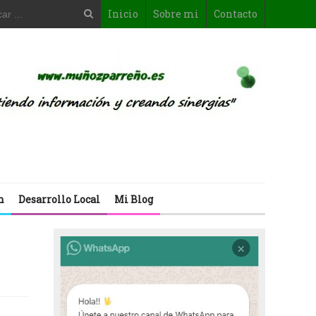
Inicio
Sobre mi
Contacto
n
Desarrollo Local
Mi Blog