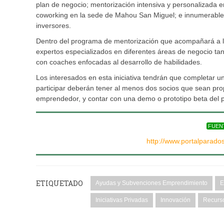
plan de negocio; mentorización intensiva y personalizada
coworking en la sede de Mahou San Miguel; e innumerable
inversores.
Dentro del programa de mentorización que acompañará a las
expertos especializados en diferentes áreas de negocio t
con coaches enfocadas al desarrollo de habilidades.
Los interesados en esta iniciativa tendrán que completar un
participar deberán tener al menos dos socios que sean prop
emprendedor, y contar con una demo o prototipo beta del pr
FUEN
http://www.portalparado
ETIQUETADO
Ayudas y Subvenciones Emprendimiento
E
Iniciativas Privadas
Innovación
Recurs