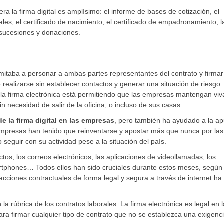
 la firma digital es amplísimo: el informe de bases de cotización, el
nales, el certificado de nacimiento, el certificado de empadronamiento, l
e sucesiones y donaciones.
itaba a personar a ambas partes representantes del contrato y firmar
 realizarse sin establecer contactos y generar una situación de riesgo.
de la firma electrónica está permitiendo que las empresas mantengan viv
in necesidad de salir de la oficina, o incluso de sus casas.
e la firma digital en las empresas
, pero también ha ayudado a la a
 empresas han tenido que reinventarse y apostar más que nunca por las
eguir con su actividad pese a la situación del país.
os, los correos electrónicos, las aplicaciones de videollamadas, los
artphones… Todos ellos han sido cruciales durante estos meses, según
 acciones contractuales de forma legal y segura a través de internet ha
 la rúbrica de los contratos laborales. La firma electrónica es legal en l
ra firmar cualquier tipo de contrato que no se establezca una exigenc