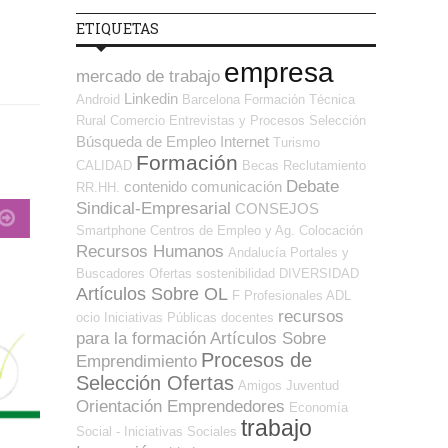
ETIQUETAS
empresa
mercado de trabajo
Linkedin
Android
Barcelona
Formación Técnica
Rural
Comercio
Entrevistas y Procesos Selección
Búsqueda de Empleo Internet
Turismo
Formación
CALIDAD
Becas
Reclutamiento
Debate
contenido
comunicación
RR.HH.
Sindical-Empresarial
CONSEJOS
Smartphone
Centros de Empleo y Ag. Colocación
Recursos Humanos
Andalucía
Portales y
Buscadores Ofertas
sostenibilidad
DIVERSIDAD
Artículos Sobre OL
F Profesionales ADL
recursos
ocio
Iniciativas Públicas
docentes
para la formación
Artículos Sobre
Procesos de
Emprendimiento
Selección Ofertas
Amigos
Juventud
Orientación Emprendedores
Economía
trabajo
Social - Iniciativas Sociales