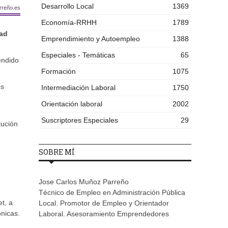
Desarrollo Local
1369
rreño.es
Economía-RRHH
1789
dad
Emprendimiento y Autoempleo
1388
Especiales - Temáticas
65
endido
Formación
1075
os
Intermediación Laboral
1750
Orientación laboral
2002
Suscriptores Especiales
29
tución
SOBRE MÍ
Jose Carlos Muñoz Parreño
Técnico de Empleo en Administración Pública
et, a
Local. Promotor de Empleo y Orientador
ónicas.
Laboral. Asesoramiento Emprendedores