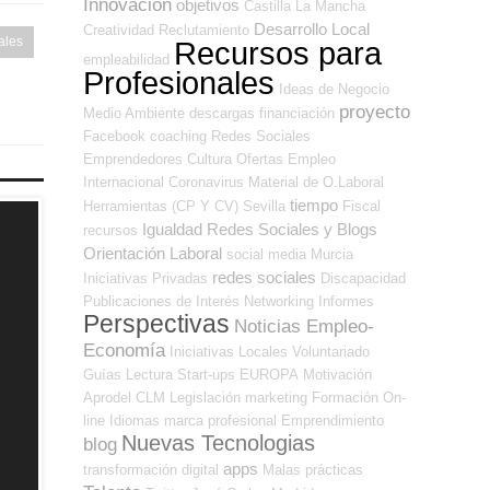
Innovación
objetivos
Castilla La Mancha
Desarrollo Local
Creatividad
Reclutamiento
ales
Recursos para
empleabilidad
Profesionales
Ideas de Negocio
proyecto
Medio Ambiente
descargas
financiación
Facebook
coaching
Redes Sociales
Emprendedores
Cultura
Ofertas Empleo
Internacional
Coronavirus
Material de O.Laboral
tiempo
Herramientas (CP Y CV)
Sevilla
Fiscal
Igualdad
Redes Sociales y Blogs
recursos
Orientación Laboral
social media
Murcia
redes sociales
Iniciativas Privadas
Discapacidad
Publicaciones de Interés
Networking
Informes
Perspectivas
Noticias Empleo-
Economía
Iniciativas Locales
Voluntariado
Guías
Lectura
Start-ups
EUROPA
Motivación
Aprodel CLM
Legislación
marketing
Formación On-
line
Idiomas
marca profesional
Emprendimiento
Nuevas Tecnologias
blog
apps
transformación digital
Malas prácticas