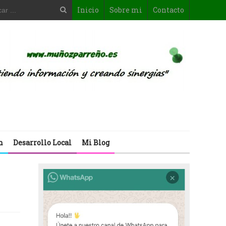
Inicio
Sobre mi
Contacto
n
Desarrollo Local
Mi Blog