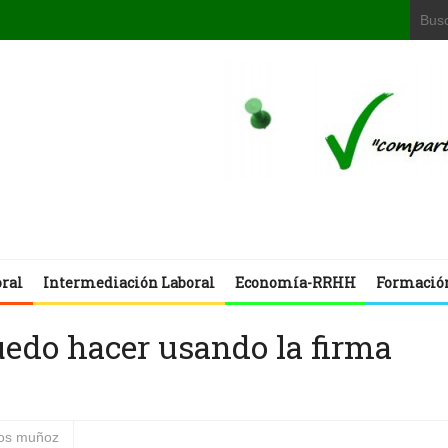
oral
Intermediación Laboral
Economía-RRHH
Formació
uedo hacer usando la firma
los muñoz