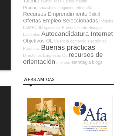
Talento
Twitter
José Carlos
Madrid
Productividad
investigación
Infografía
Recursos Emprendimiento
Salud
Ofertas Empleo Seleccionadas
Infojobs
EMPREND
opiniones
Prevención de Riesgos
Autocandidatura Internet
Laborales
Objetivos OL
Valencia
comercio electrónico
Buenas prácticas
Prácticas
recursos de
Directorios Empresas OL
orientación
estrategia
blogs
clientes
WEBS AMIGAS