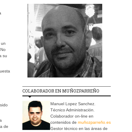
a
 un
 No
a su
puesta
COLABORADOR EN MUÑOZPARREÑO
Manuel Lopez Sanchez.
 sido
Técnico Administración.
Colaborador on-line en
a
contenidos de
muñozparreño.es
ia de
Gestor técnico en las áreas de