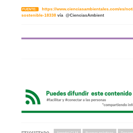
https://www.cienciasambientales.com/es/not
FUENTE:
sostenible-18338
vía @CienciasAmbient