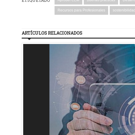
ETIQUETADO
Aprodel CLM
Buenas prácticas
Desarro
Recursos para Profesionales
sostenibilida
ARTÍCULOS RELACIONADOS