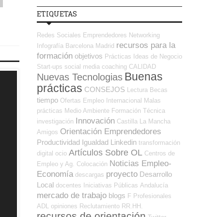
ETIQUETAS
Redes Sociales Emprendedores
Networking
recursos para la
Infografía
Barcelona
Madrid
formación
objetivos
Prácticas
Ideas de Negocio
Start-ups
social media
coaching
CALIDAD
Buenas
Nuevas Tecnologias
prácticas
CONSEJOS
Lectura
Becas
tiempo
Ofertas Empleo Internacional
Malas
prácticas
Medio Ambiente
Formación Técnica
Innovación
investigación
Castilla La Mancha
Orientación Emprendedores
Amigos
Productividad
Igualdad
Linkedin
transformación
Artículos Sobre OL
digital
ocio
Centros de
Noticias Empleo-
Empleo y Ag. Colocación
Economía
proyecto
Desarrollo
descargas
Local
docentes
Iniciativas Públicas
Andalucía
mercado de trabajo
blogs
F Profesionales
ADL
opiniones
Reclutamiento RR.HH.
recursos de orientación