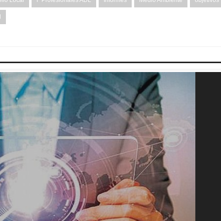
llo Local
F Profesionales ADL
Informes
Medio Ambiente
objetivos
d