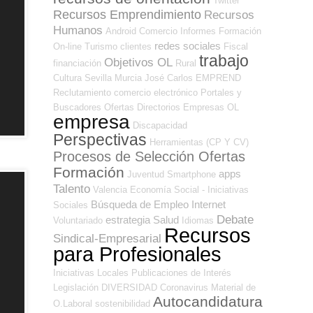
Twitter
Recursos Emprendimiento
Recursos
Humanos
Android
Comercio
Informes
Formación
redes sociales
On-line
Turismo
clientes
Fiscal
trabajo
Objetivos OL
financiación
Rural
Cultura
Sevilla
Murcia
José Carlos
EMPREND
Reclutamiento
comercio electrónico
Portales y
Buscadores Ofertas
Directorios Empresas OL
empresa
Discapacidad
Perspectivas
Herramientas (CP Y CV)
Procesos de Selección Ofertas
Formación
apps
Juventud
Smartphone
Talento
Valencia
Economía Social - Iniciativas
Búsqueda de Empleo Internet
Sociales
Debate
estrategia
Salud
Voluntariado
Idiomas
Recursos
Sindical-Empresarial
para Profesionales
Iniciativas Locales
Publicaciones de Interés
Legislación
DIVERSIDAD
Coronavirus
Material de
Autocandidatura
O.Laboral
sostenibilidad