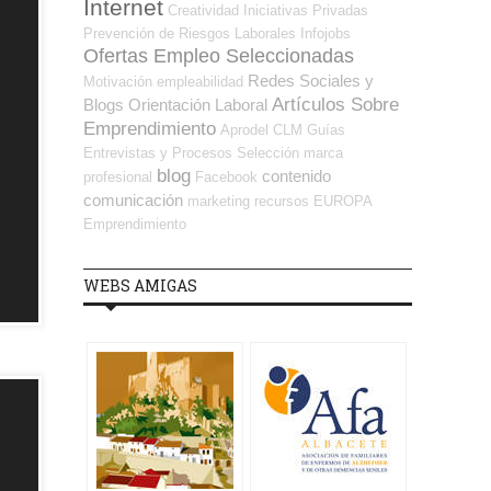
Internet
Creatividad
Iniciativas Privadas
Prevención de Riesgos Laborales
Infojobs
Ofertas Empleo Seleccionadas
Redes Sociales y
Motivación
empleabilidad
Artículos Sobre
Blogs Orientación Laboral
Emprendimiento
Aprodel CLM
Guías
Entrevistas y Procesos Selección
marca
blog
contenido
profesional
Facebook
comunicación
marketing
recursos
EUROPA
Emprendimiento
WEBS AMIGAS