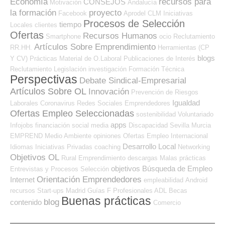
Economía
recursos para
CONSEJOS
Motivación
Andalucía
la formación
proyecto
Facebook
Aprodel CLM
Iniciativas
Procesos de Selección
tiempo
Locales
clientes
Ofertas
Recursos Humanos
Smartphone
ocio
Reclutamiento
Artículos Sobre Emprendimiento
RR.HH.
Herramientas (CP
blogs
Y CV)
Prácticas
Material de O.Laboral
Publicaciones de Interés
Reclutamiento
Legislación
investigación
Formación Técnica
Perspectivas
Debate Sindical-Empresarial
Artículos Sobre OL
Innovación
Prevención de Riesgos
Igualdad
Laborales
Coronavirus
Redes Sociales Emprendedores
Ofertas Empleo Seleccionadas
sostenibilidad
Voluntariado
apps
Infojobs
financiación
social media
Discapacidad
Sevilla
Murcia
EMPREND
Medio Ambiente
opiniones
Ofertas Empleo Internacional
Desarrollo Local
Idiomas
Iniciativas Privadas
coaching
Networking
Objetivos OL
Rural
Emprendimiento
descargas
Malas prácticas
objetivos
Búsqueda de Empleo
Entrevistas y Procesos Selección
Orientación Emprendedores
Internet
empleabilidad
Android
recursos
Start-ups
Madrid
Guías
F Profesionales ADL
Becas
Buenas prácticas
blog
contenido
Comercio