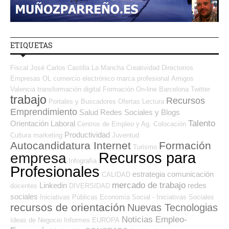
ETIQUETAS
Fiscal
José Carlos
Castilla La Mancha
Creatividad
Directorios
Empresas OL
comercio electrónico
marca profesional
Amigos
Valencia
transformación digital
Formación On-line
Barcelona
Twitter
trabajo
Recursos
Portales y Buscadores Ofertas
Lectura
Emprendimiento
Salud
Redes Sociales y Blogs
Talento
Orientación Laboral
Centros de Empleo y Ag. Colocación
Productividad
Cultura
marketing
Juventud
Autocandidatura Internet
Formación
Turismo
Recursos para
empresa
Infografía
Profesionales
estrategia
comunicación
CALIDAD
mercado de trabajo
Linkedin
redes
docentes
DIVERSIDAD
sociales
Iniciativas Públicas
Economía Social - Iniciativas Sociales
recursos de orientación
Nuevas Tecnologias
Noticias Empleo-
Ideas de Negocio
Informes
EUROPA