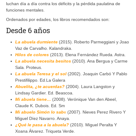
luchan día a día contra los déficits y la pérdida paulatina de
funciones mentales.
Ordenados por edades, los libros recomendados son:
Desde 6 años
La abuela durmiente
(2015). Roberto Parmeggiani y Joao
Vaz de Carvalho. Kalandraka.
Hilos de colores
(2013). Elena Fernández Rueda. Astra.
La abuela necesita besitos
(2010). Ana Bergua y Carme
Sala. Proteus.
La abuela Teresa y el sol
(2002). Joaquin Carbó Y Pablo
Prestifilippo. Ed.La Galera
Abuelita, ¿te acuerdas?
(2004). Laura Langston y
Lindsay Gardier. Ed. Beascoa.
Mi abuela tiene…
(2008). Verónique Van den Abeel,
Claude K. Dubois. Ed. Sm
Mi abuelo Simón lo sab
e
(2007). Nieves Perez Rivero Y
Miguel Díez Navarro. Anaya.
¿Qué le pasa a la abuela?
(2010). Miguel Peralta Y
Xoana Álvarez. Triqueta Verde.