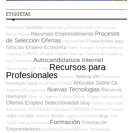
ETIQUETAS
Igualdad
Motivación
Entrevistas y Procesos Selección
Lectura
Procesos
Recursos Emprendimiento
Becas
Murcia
de Selección Ofertas
Productividad
apps
empleabilidad
Noticias Empleo-Economía
Redes Sociales Emprendedores
coaching
EUROPA
Infojobs
Android
Start-ups
Centros de Empleo y
Autocandidatura Internet
Ag. Colocación
Recursos para
Herramientas (CP Y CV)
Profesionales
Innovación
Informes
Creatividad
Artículos Sobre OL
estrategia
Salud
Iniciativas Privadas
Nuevas Tecnologias
Recursos
Juventud
Discapacidad
Humanos
Ideas de Negocio
Cultura
Ofertas Empleo Internacional
Ofertas Empleo Seleccionadas
blog
Turismo
descargas
Coronavirus
DIVERSIDAD
Facebook
EMPREND
Formación Técnica
redes sociales
tiempo
blogs
Valencia
Legislación
Sevilla
José
Formación
Orientación
Carlos
marca profesional
Emprendedores
marketing
Emprendimiento
Smartphone