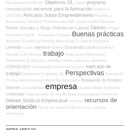
Objetivos OL
proyecto
Reclutamiento RR.HH.
Twitter
recursos para la formación
comunicación
Andalucía
Artículos Sobre Emprendimiento
CALIDAD
Portales y
Buscadores Ofertas
F Profesionales ADL
social media
Prácticas
Talento
Redes Sociales y Blogs Orientación Laboral
Amigos
Buenas prácticas
Economía Social - Iniciativas Sociales
docentes
Castilla La Mancha
Material de O.Laboral
Infografía
Linkedin
objetivos
Desarrollo Local
Guías
Madrid
Barcelona
trabajo
Aprodel CLM
Idiomas
financiación
Networking
Prevención de Riesgos Laborales
Malas prácticas
opiniones
mercado de
CONSEJOS
Voluntariado
Iniciativas Locales
Perspectivas
trabajo
Directorios Empresas OL
Formación
Búsqueda de Empleo
On-line
transformación digital
Reclutamiento
empresa
Internet
sostenibilidad
clientes
Medio Ambiente
contenido
Publicaciones de Interés
Rural
investigación
Comercio
recursos de
Debate Sindical-Empresarial
recursos
orientación
Fiscal
Iniciativas Públicas
ocio
comercio
electrónico
WEBS AMIGAS