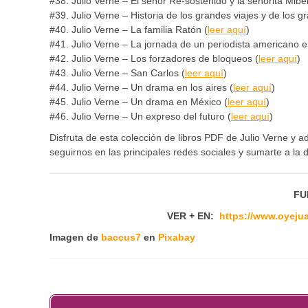
#38. Julio Verne – El señor Re-sostenido y la señorita Mibe
#39. Julio Verne – Historia de los grandes viajes y de los g
#40. Julio Verne – La familia Ratón (
leer aquí
)
#41. Julio Verne – La jornada de un periodista americano e
#42. Julio Verne – Los forzadores de bloqueos (
leer aquí
)
#43. Julio Verne – San Carlos (
leer aquí
)
#44. Julio Verne – Un drama en los aires (
leer aquí
)
#45. Julio Verne – Un drama en México (
leer aquí
)
#46. Julio Verne – Un expreso del futuro (
leer aquí
)
Disfruta de esta colección de libros PDF de Julio Verne y 
seguirnos en las principales redes sociales y sumarte a la
FU
VER + EN:
https://www.oyejua
Imagen de
baccus7
en
Pixabay