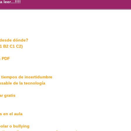
a leer…!!!!
 ¿desde dónde?
B1 B2 C1 C2)
n PDF
n tiempos de incertidumbre
sable de la tecnología
r gratis
s en el aula
olar o bullying