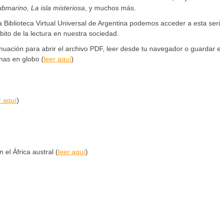
submarino, La isla misteriosa
, y muchos más.
a Biblioteca Virtual Universal de Argentina podemos acceder a esta ser
bito de la lectura en nuestra sociedad.
nuación para abrir el archivo PDF, leer desde tu navegador o guardar 
nas en globo (
leer aquí
)
r aquí
)
 el África austral (
leer aquí
)