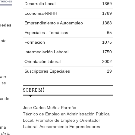
rreño.es
Desarrollo Local
1369
Economía-RRHH
1789
Emprendimiento y Autoempleo
1388
puedes
Especiales - Temáticas
65
ente
Formación
1075
Intermediación Laboral
1750
Orientación laboral
2002
Suscriptores Especiales
29
Luna
 se
SOBRE MÍ
sa de
Jose Carlos Muñoz Parreño
Técnico de Empleo en Administración Pública
Local. Promotor de Empleo y Orientador
Laboral. Asesoramiento Emprendedores
orma
 de la