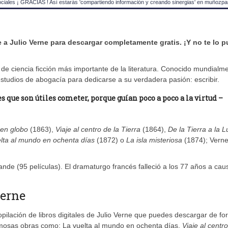
ociales ¡ GRACIAS ! Así estarás 'compartiendo información y creando sinergias' en muñozpa
a Julio Verne para descargar completamente gratis. ¡Y no te lo 
e ciencia ficción más importante de la literatura. Conocido mundialm
estudios de abogacía para dedicarse a su verdadera pasión: escribir.
s que son útiles cometer, porque guían poco a poco a la virtud –
en globo
(1863),
Viaje al centro de la Tierra
(1864),
De la Tierra a la 
lta al mundo en ochenta días
(1872) o
La isla misteriosa
(1874); Verne
ande (95 películas). El dramaturgo francés falleció a los 77 años a cau
Verne
ilación de libros digitales de Julio Verne que puedes descargar de f
famosas obras como: La vuelta al mundo en ochenta días,
Viaje al centro