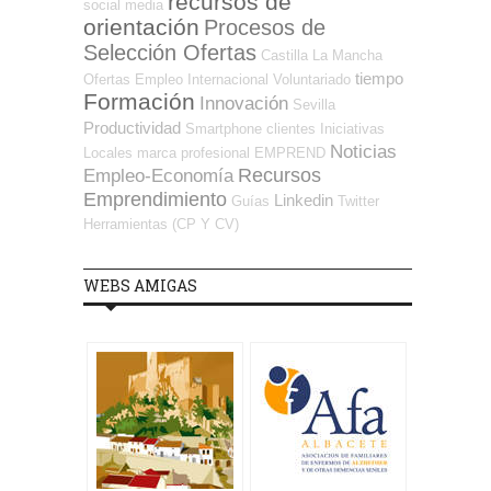
recursos de
social media
orientación
Procesos de
Selección Ofertas
Castilla La Mancha
tiempo
Ofertas Empleo Internacional
Voluntariado
Formación
Innovación
Sevilla
Productividad
Smartphone
clientes
Iniciativas
Noticias
Locales
marca profesional
EMPREND
Recursos
Empleo-Economía
Emprendimiento
Linkedin
Guías
Twitter
Herramientas (CP Y CV)
WEBS AMIGAS