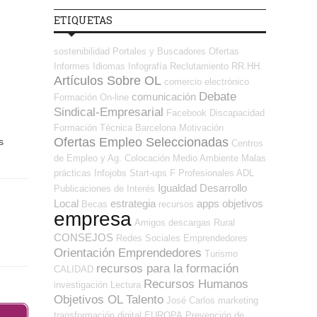
ETIQUETAS
sostenibilidad
Portales y Buscadores Ofertas
Informes
Idiomas
Infografía
Reclutamiento RR.HH.
Artículos Sobre OL
comercio electrónico
Debate
comunicación
Formación On-line
Sindical-Empresarial
Facebook
Discapacidad
Formación Técnica
Barcelona
Motivación
Ofertas Empleo Seleccionadas
s
Centros
de Empleo y Ag. Colocación
Medio Ambiente
Malas
prácticas
Infojobs
Start-ups
F Profesionales ADL
Igualdad
Desarrollo
Publicaciones de Interés
Local
estrategia
apps
objetivos
Becas
recursos
empresa
Amigos
descargas
Rural
CONSEJOS
Redes Sociales Emprendedores
Orientación Emprendedores
Turismo
recursos para la formación
CALIDAD
Recursos Humanos
investigación
Lectura
Objetivos OL
Talento
José Carlos
marketing
transformación digital
EUROPA
Prevención de