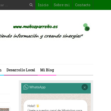
Inicio
Sobre mi
Contacto
n
Desarrollo Local
Mi Blog