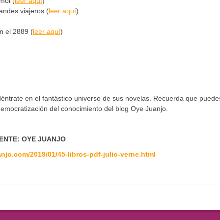
mol (
leer aquí
)
randes viajeros (
leer aquí
)
n el 2889 (
leer aquí
)
adéntrate en el fantástico universo de sus novelas. Recuerda que puede
 democratización del conocimiento del blog Oye Juanjo.
ENTE: OYE JUANJO
njo.com/2019/01/45-libros-pdf-julio-verne.html