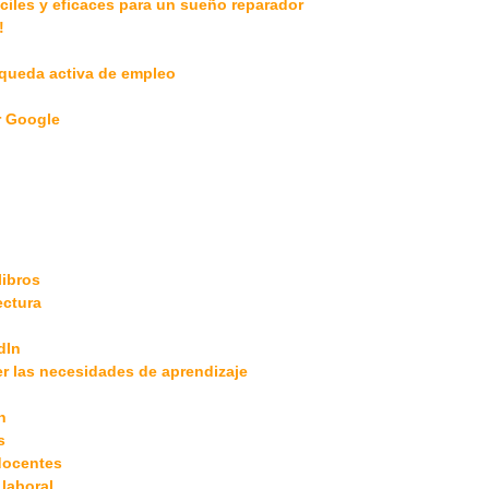
ciles y eficaces para un sueño reparador
!
squeda activa de empleo
r Google
libros
ectura
dIn
er las necesidades de aprendizaje
n
s
 docentes
 laboral