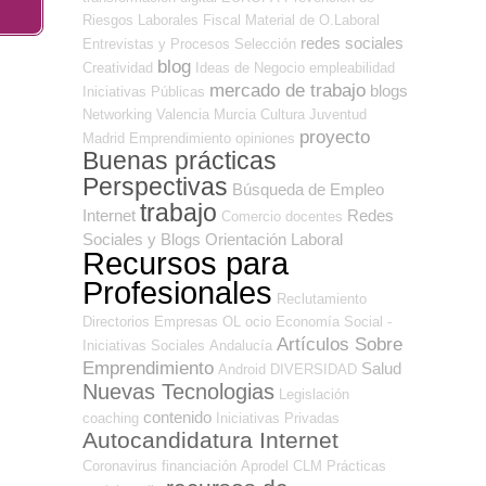
Riesgos Laborales
Fiscal
Material de O.Laboral
redes sociales
Entrevistas y Procesos Selección
blog
Creatividad
Ideas de Negocio
empleabilidad
mercado de trabajo
blogs
Iniciativas Públicas
Networking
Valencia
Murcia
Cultura
Juventud
proyecto
Madrid
Emprendimiento
opiniones
Buenas prácticas
Perspectivas
Búsqueda de Empleo
trabajo
Internet
Redes
Comercio
docentes
Sociales y Blogs Orientación Laboral
Recursos para
Profesionales
Reclutamiento
Directorios Empresas OL
ocio
Economía Social -
Artículos Sobre
Iniciativas Sociales
Andalucía
Emprendimiento
Salud
Android
DIVERSIDAD
Nuevas Tecnologias
Legislación
contenido
coaching
Iniciativas Privadas
Autocandidatura Internet
Coronavirus
financiación
Aprodel CLM
Prácticas