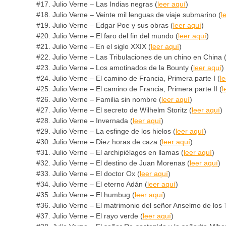
#17. Julio Verne – Las Indias negras (
leer aquí
)
#18. Julio Verne – Veinte mil lenguas de viaje submarino (
l
#19. Julio Verne – Edgar Poe y sus obras (
leer aquí
)
#20. Julio Verne – El faro del fin del mundo (
leer aquí
)
#21. Julio Verne – En el siglo XXIX (
leer aquí
)
#22. Julio Verne – Las Tribulaciones de un chino en China 
#23. Julio Verne – Los amotinados de la Bounty (
leer aquí
)
#24. Julio Verne – El camino de Francia, Primera parte I (
l
#25. Julio Verne – El camino de Francia, Primera parte II (
l
#26. Julio Verne – Familia sin nombre (
leer aquí
)
#27. Julio Verne – El secreto de Wilhelm Storitz (
leer aquí
)
#28. Julio Verne – Invernada (
leer aquí
)
#29. Julio Verne – La esfinge de los hielos (
leer aquí
)
#30. Julio Verne – Diez horas de caza (
leer aquí
)
#31. Julio Verne – El archipiélagos en llamas (
leer aquí
)
#32. Julio Verne – El destino de Juan Morenas (
leer aquí
)
#33. Julio Verne – El doctor Ox (
leer aquí
)
#34. Julio Verne – El eterno Adán (
leer aquí
)
#35. Julio Verne – El humbug (
leer aquí
)
#36. Julio Verne – El matrimonio del señor Anselmo de los T
#37. Julio Verne – El rayo verde (
leer aquí
)