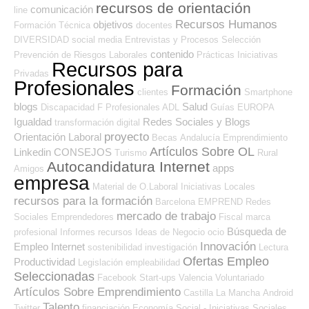
recursos de orientación
comunicación
line
Recursos Humanos
objetivos
Formación Técnica
docentes
DIVERSIDAD
social media
Entrevistas y Procesos Selección
contenido
Prevención de Riesgos Laborales
Prácticas
Iniciativas
Recursos para
Privadas
Profesionales
Formación
clientes
Smartphone
blogs
Salud
Discapacidad
F Profesionales ADL
Guías
EUROPA
Igualdad
Redes Sociales y Blogs
transformación digital
proyecto
Orientación Laboral
Becas
Andalucía
Emprendimiento
Artículos Sobre OL
Linkedin
CONSEJOS
Turismo
Rural
Autocandidatura Internet
apps
Amigos
empresa
Material de O.Laboral
Iniciativas Locales
recursos para la formación
Barcelona
EMPREND
Redes
mercado de trabajo
Sociales Emprendedores
Fiscal
marca
Búsqueda de
profesional
Informes
recursos
Ideas de Negocio
ocio
Innovación
Empleo Internet
sostenibilidad
investigación
Lectura
Ofertas Empleo
Productividad
Legislación
empleabilidad
Seleccionadas
Facebook
Start-ups
Valencia
Voluntariado
Artículos Sobre Emprendimiento
Castilla La Mancha
Android
Talento
Twitter
financiación
Economía Social - Iniciativas Sociales