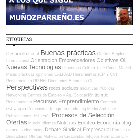
ETIQUETAS
Buenas prácticas
Desarrollo Local
Ofertas Empleo
Orientación Emprendedores
Objetivos OL
Internacional
Nuevas Tecnologias
descargas
Cultura
José Carlos
Madrid
Malas prácticas
opiniones
CALIDAD
Herramientas (CP Y CV)
Reclutamiento RR.HH.
Directorios Empresas OL
Perspectivas
redes sociales
Iniciativas Públicas
tiempo
Networking
Centros de Empleo y Ag. Colocación
Recursos Emprendimiento
Reclutamiento
Comercio
estrategia
Coronavirus
Infografía
marketing
Medio Ambiente
Procesos de Selección
Publicaciones de Interés
Ofertas
Noticias Empleo-Economía
blog
Murcia
Idiomas
Debate Sindical-Empresarial
comercio electrónico
Portales y
Buscadores Ofertas
Motivación
Creatividad
Infojobs
Formación On-