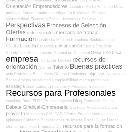
Emprendimiento
DIVERSIDAD
Orientación Emprendedores
docentes
Medio Ambiente
Malas
prácticas
Turismo
marketing
Infografía
Iniciativas Públicas
sostenibilidad
Economía Social - Iniciativas Sociales
Perspectivas
Procesos de Selección
Ofertas
mercado de trabajo
redes sociales
Formación
Castilla La Mancha
Barcelona
Reclutamiento
Linkedin
comunicación
RR.HH.
Facebook
Sevilla
Prácticas
Desarrollo Local
Smartphone
Reclutamiento
Material de O.Laboral
empresa
recursos de
Iniciativas Locales
Buenas prácticas
orientación
Talento
Idiomas
objetivos
ocio
Portales y Buscadores Ofertas
Creatividad
Networking
Becas
Amigos
social media
empleabilidad
marca profesional
estrategia
José Carlos
Entrevistas y Procesos Selección
Recursos para Profesionales
blog
coaching
Rural
EUROPA
investigación
Formación On-line
Debate Sindical-Empresarial
Start-ups
Andalucía
Cultura
proyecto
Motivación
CALIDAD
Ofertas Empleo Internacional
opiniones
Comercio
Publicaciones de Interés
Fiscal
Guías
Madrid
recursos para la formación
Murcia
Directorios Empresas OL