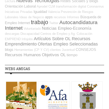
Nuevas Tecnologias
Redes Sociales y Blogs
Lectura
Orientación Laboral
Aprodel CLM
transformación digital
Coronavirus
Igualdad
Iniciativas Privadas
Valencia
Prevención de Riesgos
apps
Búsqueda de
Laborales
Ideas de Negocio
recursos
Informes
trabajo
Autocandidatura
Empleo Internet
Twitter
Internet
Noticias Empleo-Economía
Voluntariado
descargas
Discapacidad
Centros de Empleo y Ag. Colocación
Artículos Sobre OL
Recursos
EMPREND
Infojobs
Emprendimiento
Ofertas Empleo Seleccionadas
blogs
CONSEJOS
Herramientas (CP Y CV)
clientes
Juventud
Recursos Humanos
Objetivos OL
tiempo
WEBS AMIGAS