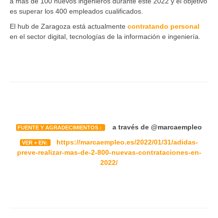
a más de 100 nuevos ingenieros durante este 2022 y el objetivo
es superar los 400 empleados cualificados.
El hub de Zaragoza está actualmente
contratando personal
en el sector digital, tecnologías de la información e ingeniería.
a través de @marcaempleo
FUENTE Y AGRADECIMIENTOS :
https://marcaempleo.es/2022/01/31/adidas-
VER + EN:
preve-realizar-mas-de-2-800-nuevas-contrataciones-en-
2022/