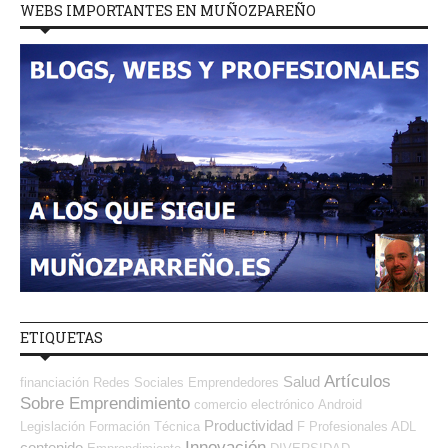
WEBS IMPORTANTES EN MUÑOZPAREÑO
ETIQUETAS
Artículos
Salud
financiación
Redes Sociales Emprendedores
Sobre Emprendimiento
comercio electrónico
Android
Productividad
Legislación
Formación Técnica
F Profesionales ADL
Innovación
contenido