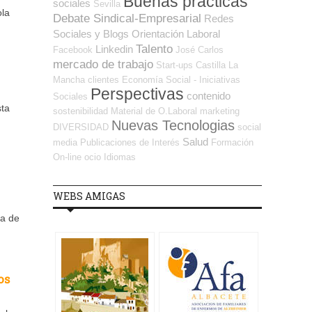
Buenas prácticas
sociales
Sevilla
ola
Debate Sindical-Empresarial
Redes
Sociales y Blogs Orientación Laboral
Talento
Linkedin
Facebook
José Carlos
mercado de trabajo
Start-ups
Castilla La
Mancha
clientes
Economía Social - Iniciativas
Perspectivas
contenido
Sociales
sta
sostenibilidad
Material de O.Laboral
marketing
Nuevas Tecnologias
DIVERSIDAD
social
Salud
media
Publicaciones de Interés
Formación
On-line
ocio
Idiomas
WEBS AMIGAS
ia de
os