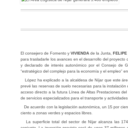
El consejero de Fomento y
VIVIENDA
de la Junta,
FELIPE
para trasladarle los avances en el desarrollo del proyecto 
y declarado de interés autonómico por el Consejo de G
“estratégico del complejo para la economía y el empleo” en 
López ha explicado a la alcaldesa de Níjar que este área 
prevé las reservas de suelo necesarias para la instalación 
acceso directo a la futura Línea de Altas Prestaciones de
de servicios especializados para el transporte y actividad
De acuerdo con la legislación autonómica, un 15 por ciento
ciento a zonas verdes y espacios libres.
La superficie total del sector de Níjar alcanza las 174
conjunto. La inversión prevista será de unos 37 millones 