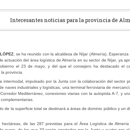
Interesantes noticias para la provincia de Al
 LÓPEZ
, se ha reunido con la alcaldesa de Níjar (Almería), Esperanza
de actuación del área logística de Almería en su sector de Níjar, ya a
obierno el 23 de mayo, y del que el consejero ha destacado el ca
la provincia.
intermodal, impulsado por la Junta con la colaboración del sector p
de naves industriales y logísticas, una terminal ferroviaria de mercanc
l Corredor Mediterráneo, conexiones viarias con la autopista A-7, y u
es complementarias.
 de la superficie total se destinará a áreas de dominio público y un d
 hectáreas, de las 287 previstas para el Área Logística de Almería
de euros, de los que 33 serán aportados por la Junta y cuatro por e