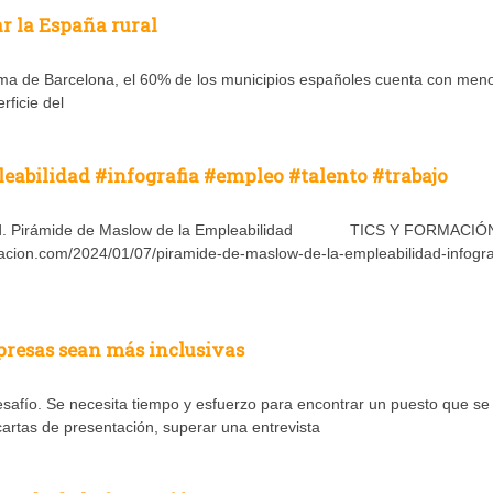
r la España rural
a de Barcelona, el 60% de los municipios españoles cuenta con men
rficie del
eabilidad #infografia #empleo #talento #trabajo
idad. Pirámide de Maslow de la Empleabilidad TICS Y FORMACIÓ
macion.com/2024/01/07/piramide-de-maslow-de-la-empleabilidad-infogra
presas sean más inclusivas
afío. Se necesita tiempo y esfuerzo para encontrar un puesto que se
cartas de presentación, superar una entrevista