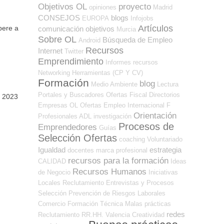
Objetivos OL
proyecto
opiniones
Madrid
CONSEJOS
blogs
EUROPA
Infojobs
Artículos
pere a
comunicación
objetivos
Murcia
Sobre OL
Búsqueda de Empleo
Android
Recursos
Internet
Twitter
Emprendimiento
Informes
recursos
Networking
Herramientas (CP Y CV)
Formación
blog
Medio Ambiente
Lectura
Portales y Buscadores Ofertas
Fiscal
Directorios
e 2023
Empresas OL
Ofertas Empleo Internacional
F
Orientación
Profesionales ADL
investigación
Procesos de
Emprendedores
Guías
Selección Ofertas
coaching
Voluntariado
Igualdad
estrategia
docentes
marca profesional
recursos para la formación
CALIDAD
Ideas
Recursos Humanos
de Negocio
Iniciativas
Locales
Reclutamiento
Entrevistas y Procesos
Selección
Prevención de Riesgos Laborales
Comercio
Formación Técnica
Malas prácticas
redes
Reclutamiento RR.HH.
Valencia
Creatividad