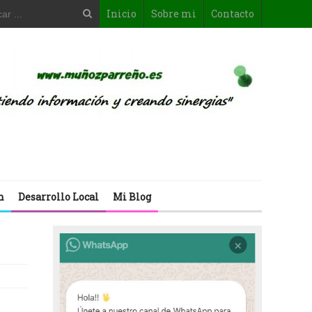
Inicio
Sobre mi
Contacto
n
Desarrollo Local
Mi Blog