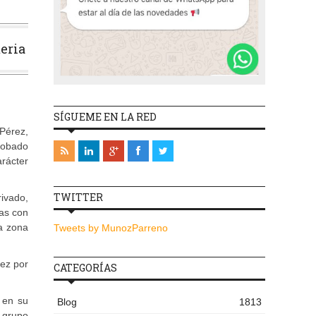
meria
SÍGUEME EN LA RED
 Pérez,
probado
rácter
TWITTER
rivado,
ías con
na zona
Tweets by MunozParreno
iez por
CATEGORÍAS
 en su
Blog
1813
l grupo