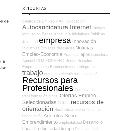
ETIQUETAS
os de
Centros de Empleo y Ag. Colocación
Autocandidatura Internet
Amigos
Motivación
Becas
Andalucía
Iniciativas Públicas
empresa
Innovación
Juventud
Noticias
Iniciativas Privadas
descargas
Empleo-Economía
apps
Prácticas
Barcelona
Aprodel CLM
EMPREND
Redes Sociales
N a
Emprendedores
Emprendimiento
Infografía
fia-
trabajo
comercio electrónico
Legislación
Recursos para
Profesionales
Coronavirus
Ofertas Empleo
transformación digital
recursos de
Seleccionadas
Cultura
orientación
Rural
Smartphone
Turismo
Artículos Sobre
financiación
Emprendimiento
Desarrollo
empleabilidad
Local
Productividad
tiempo
Discapacidad